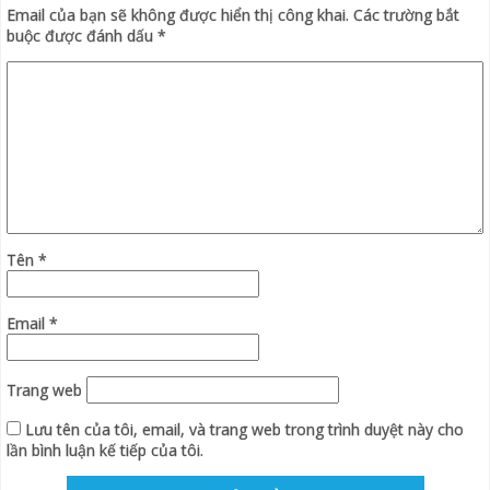
Email của bạn sẽ không được hiển thị công khai.
Các trường bắt
buộc được đánh dấu
*
Tên
*
Email
*
Trang web
Lưu tên của tôi, email, và trang web trong trình duyệt này cho
lần bình luận kế tiếp của tôi.