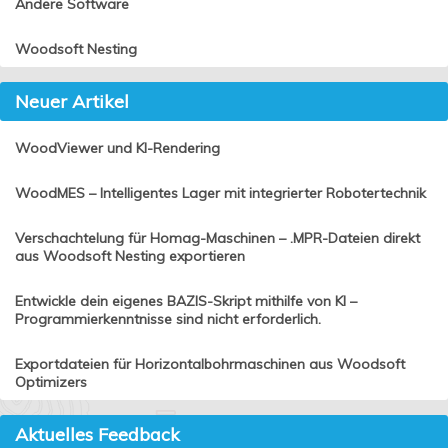
Andere Software
Woodsoft Nesting
Neuer Artikel
WoodViewer und KI-Rendering
WoodMES – Intelligentes Lager mit integrierter Robotertechnik
Verschachtelung für Homag-Maschinen – .MPR-Dateien direkt
aus Woodsoft Nesting exportieren
Entwickle dein eigenes BAZIS-Skript mithilfe von KI –
Programmierkenntnisse sind nicht erforderlich.
Exportdateien für Horizontalbohrmaschinen aus Woodsoft
Optimizers
Aktuelles Feedback