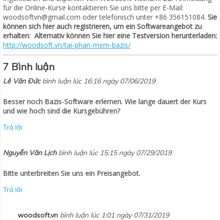
für die Online-Kurse kontaktieren Sie uns bitte per E-Mail:
woodsoftvn@gmail.com oder telefonisch unter +86 356151084.
Sie
können sich hier auch registrieren, um ein Softwareangebot zu
erhalten:
Alternativ können Sie hier eine Testversion herunterladen:
http://woodsoft.vn/tai-phan-mem-bazis/
7 Bình luận
Lê Văn Đức
bình luận lúc 16:16 ngày 07/06/2019
Besser noch Bazis-Software erlernen. Wie lange dauert der Kurs
und wie hoch sind die Kursgebühren?
Trả lời
Nguyễn Văn Lịch
bình luận lúc 15:15 ngày 07/29/2019
Bitte unterbreiten Sie uns ein Preisangebot.
Trả lời
woodsoft.vn
bình luận lúc 1:01 ngày 07/31/2019