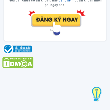
Nếu bạn chưa có tài khoản, hãy
đăng ký
một tài khoản miễn
phí ngay nhé.