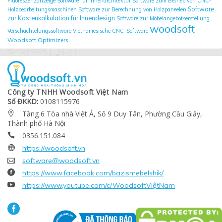
Fluoreszenzanzeige
Software für Innenarchitektur
Software zum Betrieb von CNC-
Software
Holzbearbeitungsmaschinen
Software zur Berechnung von Holzpaneelen
zur Kostenkalkulation für Innendesign
Software zur Möbelangebotserstellung
woodsoft
Verschachtelungssoftware
Vietnamesische CNC-Software
Woodsoft Optimizers
Công ty TNHH Woodsoft Việt Nam
Số ĐKKD:
0108115976
Tầng 6 Tòa nhà Việt Á, Số 9 Duy Tân, Phường Cầu Giấy,

Thành phố Hà Nội
0356.151.084


https://woodsoft.vn

software@woodsoft.vn

https://www.facebook.com/bazismebelshik/

https://www.youtube.com/c/WoodsoftViệtNam
