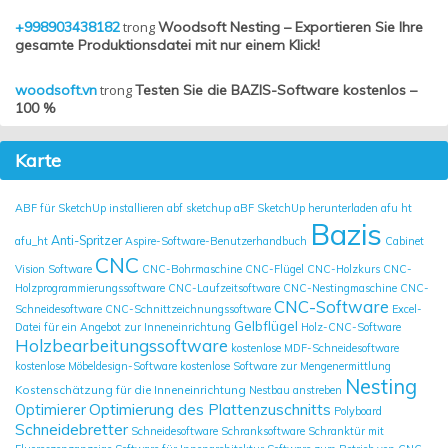
+998903438182
trong
Woodsoft Nesting – Exportieren Sie Ihre
gesamte Produktionsdatei mit nur einem Klick!
woodsoft.vn
trong
Testen Sie die BAZIS-Software kostenlos –
100 %
Karte
ABF für SketchUp installieren
abf sketchup
aBF SketchUp herunterladen
afu ht
Bazis
Anti-Spritzer
afu_ht
Aspire-Software-Benutzerhandbuch
Cabinet
CNC
Vision Software
CNC-Bohrmaschine
CNC-Flügel
CNC-Holzkurs
CNC-
Holzprogrammierungssoftware
CNC-Laufzeitsoftware
CNC-Nestingmaschine
CNC-
CNC-Software
Schneidesoftware
CNC-Schnittzeichnungssoftware
Excel-
Gelbflügel
Datei für ein Angebot zur Inneneinrichtung
Holz-CNC-Software
Holzbearbeitungssoftware
kostenlose MDF-Schneidesoftware
kostenlose Möbeldesign-Software
kostenlose Software zur Mengenermittlung
Nesting
Kostenschätzung für die Inneneinrichtung
Nestbau anstreben
Optimierung des Plattenzuschnitts
Optimierer
Polyboard
Schneidebretter
Schneidesoftware
Schranksoftware
Schranktür mit