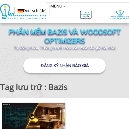
Deutsch (de)
PHẦN MỀM BAZIS VÀ WOODSOFT
OPTIMIZERS
Tự động hóa, Thông minh hóa sản xuất đồ gỗ nội thất
ĐĂNG KÝ NHẬN BÁO GIÁ
Tag lưu trữ : Bazis