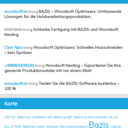
woodsoft.vn
trong
BAZIS – Woodsoft Optimizers: Umfassende
Lösungen für die Holzbearbeitungsproduktion.
900918090
trong
Schlanke Fertigung mit BAZIS und Woodsoft
Nesting
Clive Njiru
trong
Woodsoft Optimizers: Schnelles Holzschneiden
– kein Spritzen
+998903438182
trong
Woodsoft Nesting – Exportieren Sie Ihre
gesamte Produktionsdatei mit nur einem Klick!
woodsoft.vn
trong
Testen Sie die BAZIS-Software kostenlos –
100 %
Karte
ABF für SketchUp installieren
abf sketchup
aBF SketchUp herunterladen
afu ht
Bazis
Anti-Spritzer
afu_ht
Aspire-Software-Benutzerhandbuch
Cabinet