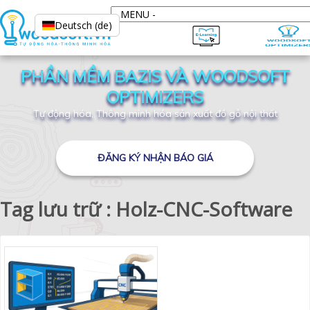
Deutsch (de)
PHẦN MỀM BAZIS VÀ WOODSOFT
OPTIMIZERS
Tự động hóa, Thông minh hóa sản xuất đồ gỗ nội thất
ĐĂNG KÝ NHẬN BÁO GIÁ
Tag lưu trữ : Holz-CNC-Software