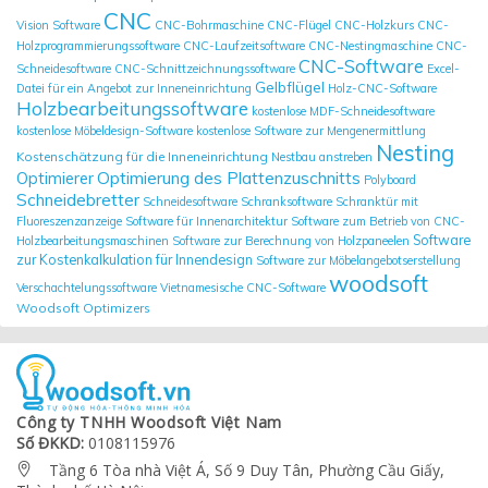
CNC
Vision Software
CNC-Bohrmaschine
CNC-Flügel
CNC-Holzkurs
CNC-
Holzprogrammierungssoftware
CNC-Laufzeitsoftware
CNC-Nestingmaschine
CNC-
CNC-Software
Schneidesoftware
CNC-Schnittzeichnungssoftware
Excel-
Gelbflügel
Datei für ein Angebot zur Inneneinrichtung
Holz-CNC-Software
Holzbearbeitungssoftware
kostenlose MDF-Schneidesoftware
kostenlose Möbeldesign-Software
kostenlose Software zur Mengenermittlung
Nesting
Kostenschätzung für die Inneneinrichtung
Nestbau anstreben
Optimierung des Plattenzuschnitts
Optimierer
Polyboard
Schneidebretter
Schneidesoftware
Schranksoftware
Schranktür mit
Fluoreszenzanzeige
Software für Innenarchitektur
Software zum Betrieb von CNC-
Software
Holzbearbeitungsmaschinen
Software zur Berechnung von Holzpaneelen
zur Kostenkalkulation für Innendesign
Software zur Möbelangebotserstellung
woodsoft
Verschachtelungssoftware
Vietnamesische CNC-Software
Woodsoft Optimizers
Công ty TNHH Woodsoft Việt Nam
Số ĐKKD:
0108115976
Tầng 6 Tòa nhà Việt Á, Số 9 Duy Tân, Phường Cầu Giấy,
