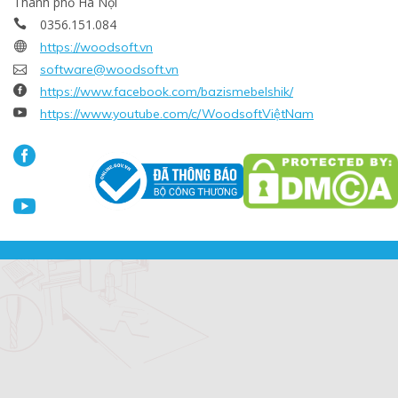
Thành phố Hà Nội
0356.151.084


https://woodsoft.vn

software@woodsoft.vn

https://www.facebook.com/bazismebelshik/

https://www.youtube.com/c/WoodsoftViệtNam

