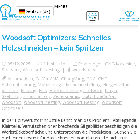
Deutsch (de)
Woodsoft Optimizers: Schnelles
Holzschneiden – kein Spritzen
05/12/2025 |
1 bình luận
|
Erfahrungen
,
CNC-Maschine
,
Software
,
Woodsoft Nesting
|
woodsoft.vn
Automatisch
,
CatVanCNC
,
ChongVang
,
CNC
,
CNC-
Automatisierung
,
Möbeldesign
,
Möbelherstellung
,
Hergestellt in
Vietnam
,
Nesting
,
Eins
,
Holzbearbeitungssoftware
,
Plugin
,
SketchUp
,
SmartFactory
,
Zeitersparnis
,
ToiUuHoaCatVan
,
woodsoft
,
woodsoft_nesting
,
Woodsoft Nesting
,
Woodsoft
Optimizers
In der Holzwerkstoffindustrie kennt man das Problem
: Abfliegende
Kleinteile, Verrutschen
oder
brechende Sägeblätter
beschädigen die
Werkstückoberfläche
und
unterbrechen die Produktion
. Suchen Sie
nach einer Lösung für das Schneiden von Platten, die nicht nur