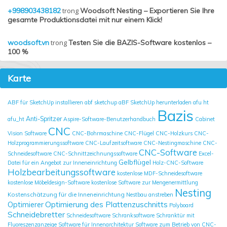
+998903438182
trong
Woodsoft Nesting – Exportieren Sie Ihre
gesamte Produktionsdatei mit nur einem Klick!
woodsoft.vn
trong
Testen Sie die BAZIS-Software kostenlos –
100 %
Karte
ABF für SketchUp installieren
abf sketchup
aBF SketchUp herunterladen
afu ht
Bazis
Anti-Spritzer
afu_ht
Aspire-Software-Benutzerhandbuch
Cabinet
CNC
Vision Software
CNC-Bohrmaschine
CNC-Flügel
CNC-Holzkurs
CNC-
Holzprogrammierungssoftware
CNC-Laufzeitsoftware
CNC-Nestingmaschine
CNC-
CNC-Software
Schneidesoftware
CNC-Schnittzeichnungssoftware
Excel-
Gelbflügel
Datei für ein Angebot zur Inneneinrichtung
Holz-CNC-Software
Holzbearbeitungssoftware
kostenlose MDF-Schneidesoftware
kostenlose Möbeldesign-Software
kostenlose Software zur Mengenermittlung
Nesting
Kostenschätzung für die Inneneinrichtung
Nestbau anstreben
Optimierung des Plattenzuschnitts
Optimierer
Polyboard
Schneidebretter
Schneidesoftware
Schranksoftware
Schranktür mit
Fluoreszenzanzeige
Software für Innenarchitektur
Software zum Betrieb von CNC-