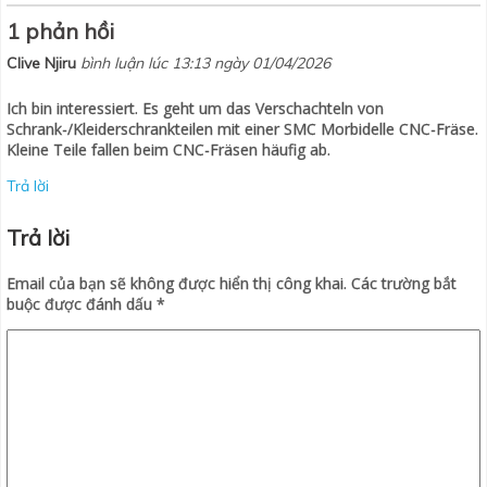
1 phản hồi
Clive Njiru
bình luận lúc 13:13 ngày 01/04/2026
Ich bin interessiert. Es geht um das Verschachteln von
Schrank-/Kleiderschrankteilen mit einer SMC Morbidelle CNC-Fräse.
Kleine Teile fallen beim CNC-Fräsen häufig ab.
Trả lời
Trả lời
Email của bạn sẽ không được hiển thị công khai.
Các trường bắt
buộc được đánh dấu
*