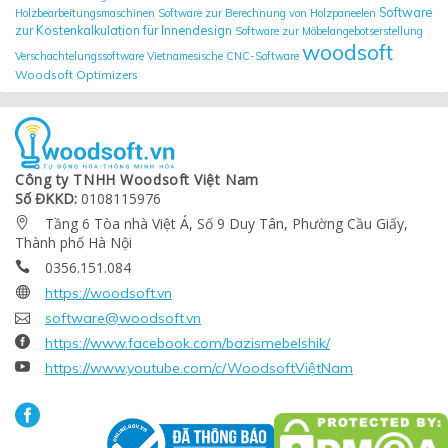
Software
Holzbearbeitungsmaschinen
Software zur Berechnung von Holzpaneelen
zur Kostenkalkulation für Innendesign
Software zur Möbelangebotserstellung
woodsoft
Verschachtelungssoftware
Vietnamesische CNC-Software
Woodsoft Optimizers
Công ty TNHH Woodsoft Việt Nam
Số ĐKKD:
0108115976
Tầng 6 Tòa nhà Việt Á, Số 9 Duy Tân, Phường Cầu Giấy,

Thành phố Hà Nội
0356.151.084


https://woodsoft.vn

software@woodsoft.vn

https://www.facebook.com/bazismebelshik/

https://www.youtube.com/c/WoodsoftViệtNam
