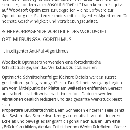
schneller, sondern auch
absolut sicher
ist? Dann können Sie jetzt
auf
Woodsoft Optimizers
zurückgreifen – eine Software zur
Optimierung des Plattenzuschnitts mit intelligenten Algorithmen für
höchste Geschwindigkeit und Verarbeitungsqualität.
⭐ HERVORRAGENDE VORTEILE DES WOODSOFT-
OPTIMIERUNGSALGORITHMUS
1. Intelligenter Anti-Fall-Algorithmus
Woodsoft Optimizers verwenden eine fortschrittliche
Schnittstrategie, um das Werkstück zu stabilisieren:
Optimierte Schnittreihenfolge:
Kleinere Details
werden zuerst
geschnitten, gefolgt von größeren. Der Schneidevorgang beginnt
am
vom Mittelpunkt der Platte am weitesten entfernten
Bereich
und schreitet schrittweise nach innen fort. Dadurch
werden
Vibrationen deutlich reduziert
und das gesamte Werkstück bleibt
stabil.
Proprietäre Brückentechnik:
Beim Schneiden einzelner Teile senkt
das System das Schneidwerkzeug automatisch von der inneren
Ecke ab und bewegt es langsam diagonal nach außen, um
eine
„Brücke“ zu bilden,
die das Teil sicher am Werkstück fixiert
. Dieser