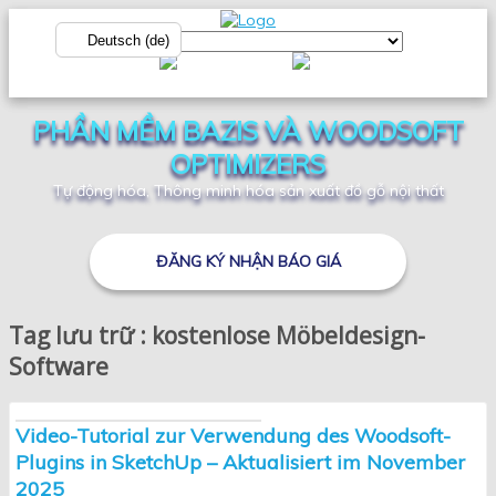
Deutsch (de)
PHẦN MỀM BAZIS VÀ WOODSOFT
OPTIMIZERS
Tự động hóa, Thông minh hóa sản xuất đồ gỗ nội thất
ĐĂNG KÝ NHẬN BÁO GIÁ
Tag lưu trữ : kostenlose Möbeldesign-
Software
Video-Tutorial zur Verwendung des Woodsoft-
Plugins in SketchUp – Aktualisiert im November
2025