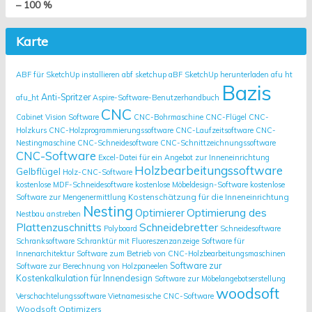
– 100 %
Karte
ABF für SketchUp installieren
abf sketchup
aBF SketchUp herunterladen
afu ht
Bazis
Anti-Spritzer
afu_ht
Aspire-Software-Benutzerhandbuch
CNC
Cabinet Vision Software
CNC-Bohrmaschine
CNC-Flügel
CNC-
Holzkurs
CNC-Holzprogrammierungssoftware
CNC-Laufzeitsoftware
CNC-
Nestingmaschine
CNC-Schneidesoftware
CNC-Schnittzeichnungssoftware
CNC-Software
Excel-Datei für ein Angebot zur Inneneinrichtung
Holzbearbeitungssoftware
Gelbflügel
Holz-CNC-Software
kostenlose MDF-Schneidesoftware
kostenlose Möbeldesign-Software
kostenlose
Kostenschätzung für die Inneneinrichtung
Software zur Mengenermittlung
Nesting
Optimierung des
Optimierer
Nestbau anstreben
Plattenzuschnitts
Schneidebretter
Polyboard
Schneidesoftware
Schranksoftware
Schranktür mit Fluoreszenzanzeige
Software für
Innenarchitektur
Software zum Betrieb von CNC-Holzbearbeitungsmaschinen
Software zur
Software zur Berechnung von Holzpaneelen
Kostenkalkulation für Innendesign
Software zur Möbelangebotserstellung
woodsoft
Verschachtelungssoftware
Vietnamesische CNC-Software
Woodsoft Optimizers