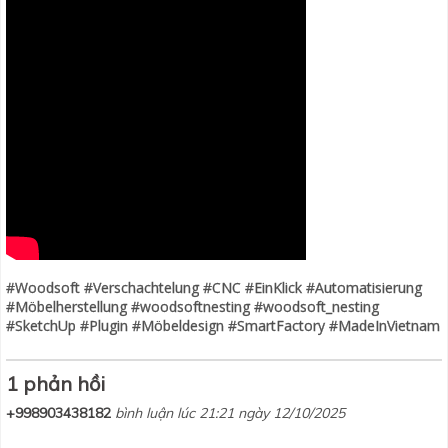
#Woodsoft #Verschachtelung #CNC #EinKlick #Automatisierung
#Möbelherstellung #woodsoftnesting #woodsoft_nesting
#SketchUp #Plugin #Möbeldesign #SmartFactory #MadeInVietnam
1 phản hồi
+998903438182
bình luận lúc 21:21 ngày 12/10/2025