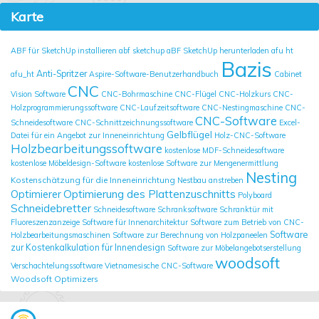
Karte
ABF für SketchUp installieren
abf sketchup
aBF SketchUp herunterladen
afu ht
Bazis
Anti-Spritzer
afu_ht
Aspire-Software-Benutzerhandbuch
Cabinet
CNC
Vision Software
CNC-Bohrmaschine
CNC-Flügel
CNC-Holzkurs
CNC-
Holzprogrammierungssoftware
CNC-Laufzeitsoftware
CNC-Nestingmaschine
CNC-
CNC-Software
Schneidesoftware
CNC-Schnittzeichnungssoftware
Excel-
Gelbflügel
Datei für ein Angebot zur Inneneinrichtung
Holz-CNC-Software
Holzbearbeitungssoftware
kostenlose MDF-Schneidesoftware
kostenlose Möbeldesign-Software
kostenlose Software zur Mengenermittlung
Nesting
Kostenschätzung für die Inneneinrichtung
Nestbau anstreben
Optimierung des Plattenzuschnitts
Optimierer
Polyboard
Schneidebretter
Schneidesoftware
Schranksoftware
Schranktür mit
Fluoreszenzanzeige
Software für Innenarchitektur
Software zum Betrieb von CNC-
Software
Holzbearbeitungsmaschinen
Software zur Berechnung von Holzpaneelen
zur Kostenkalkulation für Innendesign
Software zur Möbelangebotserstellung
woodsoft
Verschachtelungssoftware
Vietnamesische CNC-Software
Woodsoft Optimizers