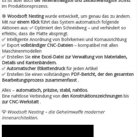
Es ist aber auch
der fehleranfälligste und zeitaufwändigste Schritt
im Produktionsprozess.
🎯
Woodsoft Nesting
wurde entwickelt, um genau das zu ändern.
Mit nur
einem Klick
führt das System automatisch folgende
Aktionen aus: ✅ Optimiert den Schneidweg – und verhindert so
effektiv, dass die Platte abspringt.
✅ Intelligente Anordnung von Bohrkernen und Kornausrichtung
✅ Export
vollständiger CNC-Dateien
– kompatibel mit allen
Maschinenmodellen
✅ Erstellen Sie
eine Excel-Datei zur Verwaltung von Materialien,
Details und Kantenbändern.
✅
Automatischer Etikettendruck
für jeden Artikel
✅ Erstellen Sie einen vollständigen
PDF-Bericht, der den gesamten
Bearbeitungsprozess zusammenfasst
.
Alles –
automatisch, präzise, stabil, nahtlos.
Eine nahtlose Verbindung von
den Konstruktionszeichnungen
bis
zur CNC-Werkstatt
.
💡
Woodsoft Nesting – die Geheimwaffe moderner
Innenarchitekten.