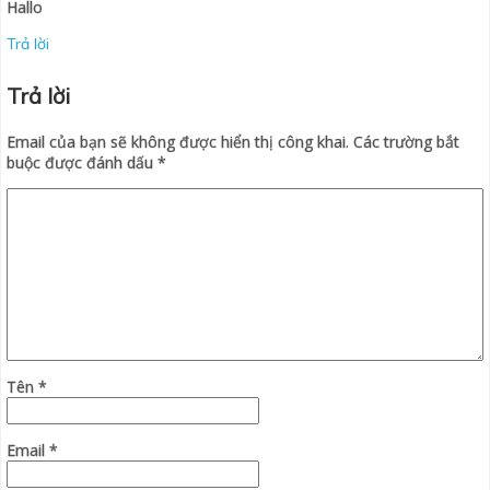
Hallo
Trả lời
Trả lời
Email của bạn sẽ không được hiển thị công khai.
Các trường bắt
buộc được đánh dấu
*
Tên
*
Email
*