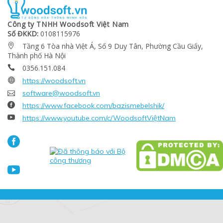
Công ty TNHH Woodsoft Việt Nam
Số ĐKKD:
0108115976
Tầng 6 Tòa nhà Việt Á, Số 9 Duy Tân, Phường Cầu Giấy,

Thành phố Hà Nội
0356.151.084


https://woodsoft.vn

software@woodsoft.vn

https://www.facebook.com/bazismebelshik/

https://www.youtube.com/c/WoodsoftViệtNam

