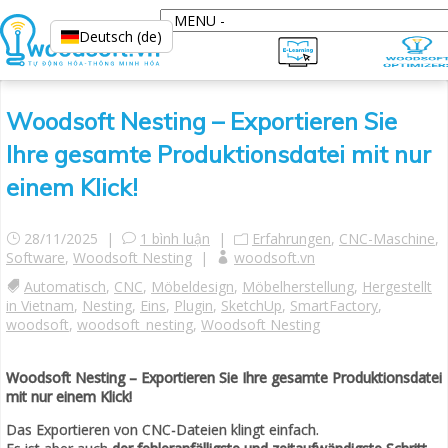
Deutsch (de)
Woodsoft Nesting – Exportieren Sie
Ihre gesamte Produktionsdatei mit nur
einem Klick!
28/11/2025 |
1 bình luận
|
Erfahrungen
,
CNC-Maschine
,
Software
,
Woodsoft Nesting
|
woodsoft.vn
Automatisch
,
CNC
,
Möbeldesign
,
Möbelherstellung
,
Hergestellt
in Vietnam
,
Nesting
,
Eins
,
Plugin
,
SketchUp
,
SmartFactory
,
woodsoft
,
woodsoft_nesting
,
Woodsoft Nesting
Woodsoft Nesting – Exportieren Sie Ihre gesamte Produktionsdatei
mit nur einem Klick!
Das Exportieren von CNC-Dateien klingt einfach.