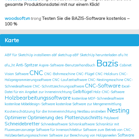
gesamte Produktionsdatei mit nur einem Klick!
woodsoft.vn
trong
Testen Sie die BAZIS-Software kostenlos –
100 %
Karte
ABF für SketchUp installieren
abf sketchup
aBF SketchUp herunterladen
afu ht
Bazis
Anti-Spritzer
afu_ht
Aspire-Software-Benutzerhandbuch
Cabinet
CNC
Vision Software
CNC-Bohrmaschine
CNC-Flügel
CNC-Holzkurs
CNC-
Holzprogrammierungssoftware
CNC-Laufzeitsoftware
CNC-Nestingmaschine
CNC-
CNC-Software
Schneidesoftware
CNC-Schnittzeichnungssoftware
Excel-
Gelbflügel
Datei für ein Angebot zur Inneneinrichtung
Holz-CNC-Software
Holzbearbeitungssoftware
kostenlose MDF-Schneidesoftware
kostenlose Möbeldesign-Software
kostenlose Software zur Mengenermittlung
Nesting
Kostenschätzung für die Inneneinrichtung
Nestbau anstreben
Optimierung des Plattenzuschnitts
Optimierer
Polyboard
Schneidebretter
Schneidesoftware
Schranksoftware
Schranktür mit
Fluoreszenzanzeige
Software für Innenarchitektur
Software zum Betrieb von CNC-
Software
Holzbearbeitungsmaschinen
Software zur Berechnung von Holzpaneelen