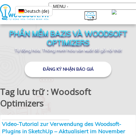
Deutsch (de)
PHẦN MỀM BAZIS VÀ WOODSOFT
OPTIMIZERS
Tự động hóa, Thông minh hóa sản xuất đồ gỗ nội thất
ĐĂNG KÝ NHẬN BÁO GIÁ
Tag lưu trữ : Woodsoft
Optimizers
Video-Tutorial zur Verwendung des Woodsoft-
Plugins in SketchUp – Aktualisiert im November