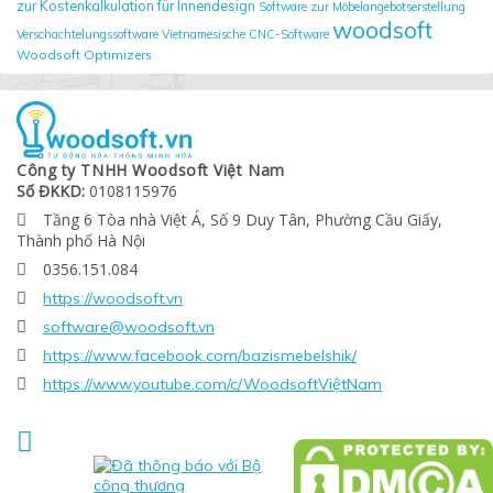
zur Kostenkalkulation für Innendesign
Software zur Möbelangebotserstellung
woodsoft
Verschachtelungssoftware
Vietnamesische CNC-Software
Woodsoft Optimizers
Công ty TNHH Woodsoft Việt Nam
Số ĐKKD:
0108115976
Tầng 6 Tòa nhà Việt Á, Số 9 Duy Tân, Phường Cầu Giấy,

Thành phố Hà Nội
0356.151.084

https://woodsoft.vn

software@woodsoft.vn

https://www.facebook.com/bazismebelshik/

https://www.youtube.com/c/WoodsoftViệtNam

