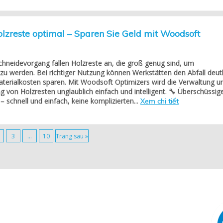
lzreste optimal – Sparen Sie Geld mit Woodsoft
hneidevorgang fallen Holzreste an, die groß genug sind, um
u werden. Bei richtiger Nutzung können Werkstätten den Abfall deutl
terialkosten sparen. Mit Woodsoft Optimizers wird die Verwaltung u
von Holzresten unglaublich einfach und intelligent. 🔧 Überschüssig
– schnell und einfach, keine komplizierten...
Xem chi tiết
3
…
10
Trang sau »