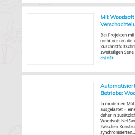
Mit Woodsoft 
Verschachtel
Bei Projekten mi
mehr nur um die 
Zuschnittfortschr
zweiteiligen Seri
chi tiết
Automatisiert
Betriebe: Wo
In modernen Möbe
ausgelastet – eine
daher in zusätzli
Woodsoft NetSaw 
zwischen Konstru
synchronisierten..