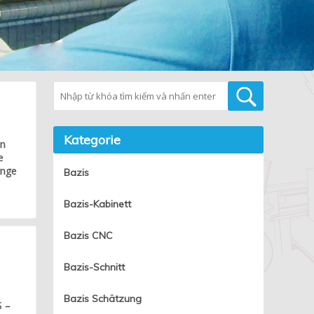
Tìm kiếm
Kategorie
en
e
änge
Bazis
Bazis-Kabinett
Bazis CNC
Bazis-Schnitt
Bazis Schätzung
S –