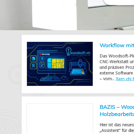
Workflow mit
Das Woodsoft-Plu
CNC-Werkstatt und
und präzisen Proze
externe Software b
– vom...
Xem chi t
BAZIS – Wood
Holzbearbeit
Hier ist das neue
„Assistent“ für d