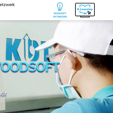
Netzwerk
WOODSOFT
hất