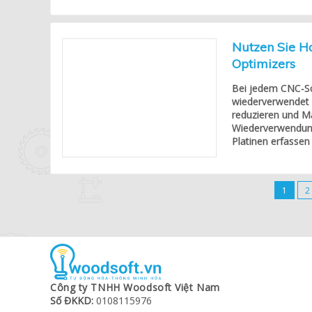
Nutzen Sie Ho
Optimizers
Bei jedem CNC-Sc
wiederverwendet z
reduzieren und Ma
Wiederverwendung 
Platinen erfassen 
1
2
Công ty TNHH Woodsoft Việt Nam
Số ĐKKD:
0108115976