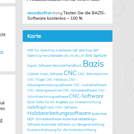
woodsoft.vn
trong
Testen Sie die BAZIS-
Software kostenlos – 100 %
cht
Karte
ABF für SketchUp installieren
abf sketchup
aBF
em
Anti-Spritzer
SketchUp herunterladen
afu ht
afu_ht
Bazis
Aspire-Software-Benutzerhandbuch
CNC
Cabinet Vision Software
CNC-Bohrmaschine
CNC-Flügel
CNC-Holzkurs
CNC-
Holzprogrammierungssoftware
CNC-Laufzeitsoftware
CNC-Nestingmaschine
CNC-Schneidesoftware
CNC-
CNC-Software
Schnittzeichnungssoftware
mal
Excel-Datei für ein Angebot zur Inneneinrichtung
Gelbflügel
Holz-CNC-Software
ren
Holzbearbeitungssoftware
kostenlose
ng
MDF-Schneidesoftware
kostenlose Möbeldesign-
Software
kostenlose Software zur Mengenermittlung
Kostenschätzung für die Inneneinrichtung