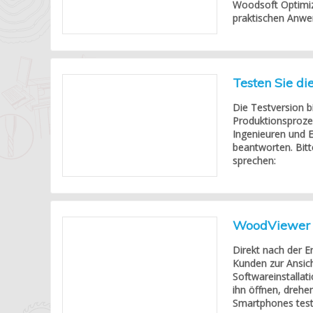
Woodsoft Optimize
praktischen Anwen
Testen Sie di
Die Testversion b
Produktionsproze
Ingenieuren und E
beantworten. Bitt
sprechen:
WoodViewer 
Direkt nach der E
Kunden zur Ansic
Softwareinstallat
ihn öffnen, drehe
Smartphones teste