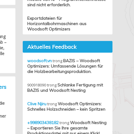
sind nicht erforderlich.
Exportdateien für
Horizontalbohrmaschinen aus
Woodsoft Optimizers
ung
ab –
Aktuelles Feedback
ie,
lle
woodsoft.vn
trong
BAZIS – Woodsoft
Optimizers: Umfassende Lösungen für
die Holzbearbeitungsproduktion.
900918090
trong
Schlanke Fertigung mit
ers
BAZIS und Woodsoft Nesting
die
Clive Njiru
trong
Woodsoft Optimizers:
Schnelles Holzschneiden – kein Spritzen
ner
+998903438182
trong
Woodsoft Nesting
– Exportieren Sie Ihre gesamte
Produktionsdatei mit nur einem Klick!