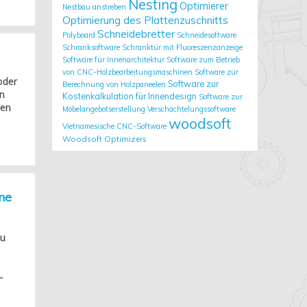
Nesting
Optimierer
Nestbau anstreben
Optimierung des Plattenzuschnitts
Schneidebretter
Polyboard
Schneidesoftware
Schranksoftware
Schranktür mit Fluoreszenzanzeige
Software für Innenarchitektur
Software zum Betrieb
von CNC-Holzbearbeitungsmaschinen
Software zur
oder
Software zur
Berechnung von Holzpaneelen
ln
Kostenkalkulation für Innendesign
Software zur
ten
Möbelangebotserstellung
Verschachtelungssoftware
woodsoft
Vietnamesische CNC-Software
Woodsoft Optimizers
ne
zu
–