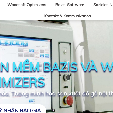
Woodsoft Optimizers
Bazis-Software
Soziales 
Kontakt & Kommunikation
N MỀM BAZIS VÀ 
IMIZERS
óa, Thông minh hóa sản xuất đồ gỗ nội t
Ý NHẬN BÁO GIÁ