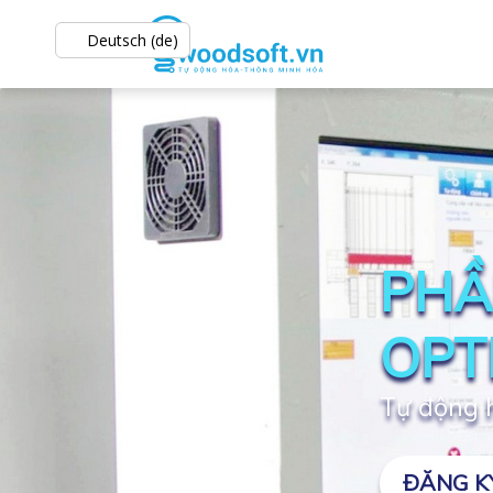
Deutsch (de)
PHẦ
OPT
Tự động h
ĐĂNG K