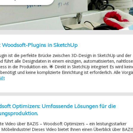
 Woodsoft-Plugins in SketchUp
gin ist die perfekte Brücke zwischen 3D-Design in SketchUp und der
 führt alle Designdaten in einem einzigen, automatisierten, nahtlos
ss in die Produktion ein. 🌟 Direkt in SketchUp integriert Es wird kein
enötigt und keine komplizierte Einrichtung ist erforderlich. Alle Vorg
iết
soft Optimizers: Umfassende Lösungen für die
ungsproduktion.
ste Video über BAZIS – Woodsoft Optimizers – ein leistungsstarker
ie Möbelindustrie! Dieses Video bietet Ihnen einen Überblick über BAZI