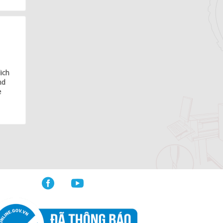
ich
nd
e

