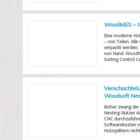
WoodMES – Int
Eine moderne Hol
– von Teilen. All
verpackt werden. 
von Hand. WoodM
Sorting Control Ce
Verschachtel
Woodsoft Nes
Bisher zwang die 
Nesting-Nutzer da
CNC durchzuführe
Softwarekosten ve
Holzsplittern nic