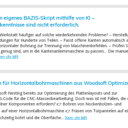
n eigenes BAZIS-Skript mithilfe von KI –
nntnisse sind nicht erforderlich.
 Werkstatt häufiger auf solche wiederkehrenden Probleme? – Herstell
dungen für Hunderte von Teilen. – Fasst offene Kanten automatisch 
 horizontaler Bohrung zur Trennung von Maschinenbefehlen. – Prüfen S
it genug sind, um in die Kantenanleimmaschine zu passen… Die manue
m chi tiết
n für Horizontalbohrmaschinen aus Woodsoft Optimiz
ft Nesting bereits zur Optimierung des Plattenlayouts und zur
-Code für die CNC-Massenbearbeitung. Doch was ist mit Fällen, die 
elner Komponenten erfordern? 👉 Bohren von Nockenbolzen- und
 auf einer Horizontalbohrmaschine 👉 Fräsen von Türpaneelen auf ei
chzeitig bohrt und die Oberfläche...
Xem chi tiết