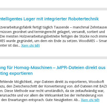
elligentes Lager mit integrierter Robotertechnik
zverarbeitungsfabrik fertigt täglich Tausende – manchmal Zehntaus
e müssen geordnet und termingerecht gelagert, versandt, sortiert und
Die meisten Holzverarbeitungsbetriebe fertigen die Stücke noch imm
ES wurde gegründet, um dem ein Ende zu setzen. WoodMES – Smar
nter ist das...
Xem chi tiết
ung für Homag-Maschinen – .MPR-Dateien direkt aus
ting exportieren
fehlende Möglichkeit, .mpr-Dateien direkt zu exportieren, Woodsoft
zu, den Zwischenschritt der Konvertierung von .dxf-Dateien mit BAZ
n. Diese Methode war recht umständlich, da sie zeitaufwändig war,
rursachte und vor allem die Wirksamkeit bei der Verhinderung von
ht den Erwartungen entsprach. Gute Neuigkeiten: Ab...
Xem chi tiết