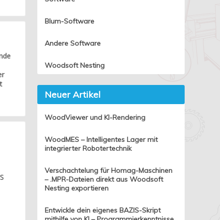
Blum-Software
Andere Software
ende
Woodsoft Nesting
er
t
Neuer Artikel
WoodViewer und KI-Rendering
WoodMES – Intelligentes Lager mit
integrierter Robotertechnik
Verschachtelung für Homag-Maschinen
IS
– .MPR-Dateien direkt aus Woodsoft
Nesting exportieren
Entwickle dein eigenes BAZIS-Skript
mithilfe von KI – Programmierkenntnisse