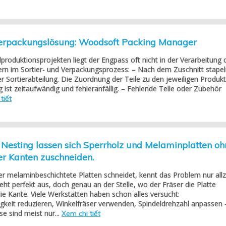
 Verpackungslösung: Woodsoft Packing Manager
roduktionsprojekten liegt der Engpass oft nicht in der Verarbeitung 
ern im Sortier- und Verpackungsprozess: – Nach dem Zuschnitt stape
der Sortierabteilung. Die Zuordnung der Teile zu den jeweiligen Produk
g ist zeitaufwändig und fehleranfällig. – Fehlende Teile oder Zubehör
tiết
Nesting lassen sich Sperrholz und Melaminplatten oh
er Kanten zuschneiden.
r melaminbeschichtete Platten schneidet, kennt das Problem nur all
ieht perfekt aus, doch genau an der Stelle, wo der Fräser die Platte
 die Kante. Viele Werkstätten haben schon alles versucht:
gkeit reduzieren, Winkelfräser verwenden, Spindeldrehzahl anpassen 
se sind meist nur...
Xem chi tiết