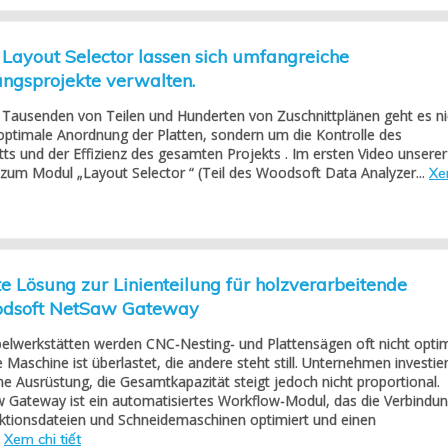
Layout Selector lassen sich umfangreiche
ungsprojekte verwalten.
t Tausenden von Teilen und Hunderten von Zuschnittplänen geht es ni
optimale Anordnung der Platten, sondern um die Kontrolle des
itts und der Effizienz des gesamten Projekts . Im ersten Video unserer
e zum Modul „Layout Selector “ (Teil des Woodsoft Data Analyzer...
X
e Lösung zur Linienteilung für holzverarbeitende
odsoft NetSaw Gateway
lwerkstätten werden CNC-Nesting- und Plattensägen oft nicht opti
 Maschine ist überlastet, die andere steht still. Unternehmen investie
che Ausrüstung, die Gesamtkapazität steigt jedoch nicht proportional.
Gateway ist ein automatisiertes Workflow-Modul, das die Verbindu
ktionsdateien und Schneidemaschinen optimiert und einen
.
Xem chi tiết