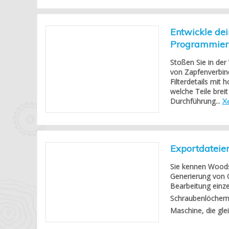
Entwickle dei
Programmierke
Stoßen Sie in der
von Zapfenverbin
Filterdetails mit
welche Teile bre
Durchführung...
Xe
Exportdateie
Sie kennen Woodso
Generierung von G
Bearbeitung einz
Schraubenlöchern
Maschine, die glei