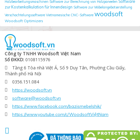
Software
Holzbearbeitungsmaschinen
Software zur Berechnung von Holzpaneelen
zur Kostenkalkulation für Innendesign
Software zur Möbelangebotserstellung
woodsoft
Verschachtelungssoftware
Vietnamesische CNC-Software
Woodsoft Optimizers
Công ty TNHH Woodsoft Việt Nam
Số ĐKKD:
0108115976
Tầng 6 Tòa nhà Việt Á, Số 9 Duy Tân, Phường Cầu Giấy,

Thành phố Hà Nội
0356.151.084

https://woodsoft.vn

software@woodsoft.vn

https://www.facebook.com/bazismebelshik/

https://www.youtube.com/c/WoodsoftViệtNam

