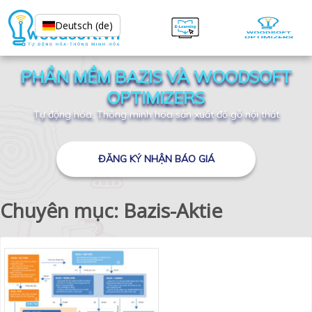
Deutsch (de)
PHẦN MỀM BAZIS VÀ WOODSOFT
OPTIMIZERS
Tự động hóa, Thông minh hóa sản xuất đồ gỗ nội thất
ĐĂNG KÝ NHẬN BÁO GIÁ
Chuyên mục: Bazis-Aktie