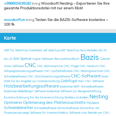
+998903438182
trong
Woodsoft Nesting – Exportieren Sie Ihre
gesamte Produktionsdatei mit nur einem Klick!
woodsoft.vn
trong
Testen Sie die BAZIS-Software kostenlos –
100 %
Karte
ABF für SketchUp installieren
abf sketchup
aBF SketchUp herunterladen
afu ht
Bazis
Anti-Spritzer
afu_ht
Aspire-Software-Benutzerhandbuch
Cabinet
CNC
Vision Software
CNC-Bohrmaschine
CNC-Flügel
CNC-Holzkurs
CNC-
Holzprogrammierungssoftware
CNC-Laufzeitsoftware
CNC-Nestingmaschine
CNC-
CNC-Software
Schneidesoftware
CNC-Schnittzeichnungssoftware
Excel-
Gelbflügel
Datei für ein Angebot zur Inneneinrichtung
Holz-CNC-Software
Holzbearbeitungssoftware
kostenlose MDF-Schneidesoftware
kostenlose Möbeldesign-Software
kostenlose Software zur Mengenermittlung
Nesting
Kostenschätzung für die Inneneinrichtung
Nestbau anstreben
Optimierung des Plattenzuschnitts
Optimierer
Polyboard
Schneidebretter
Schneidesoftware
Schranksoftware
Schranktür mit
Fluoreszenzanzeige
Software für Innenarchitektur
Software zum Betrieb von CNC-