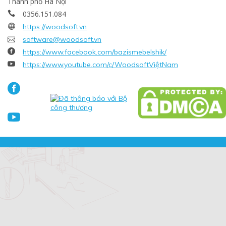
Thành phố Hà Nội
0356.151.084


https://woodsoft.vn

software@woodsoft.vn

https://www.facebook.com/bazismebelshik/

https://www.youtube.com/c/WoodsoftViệtNam

