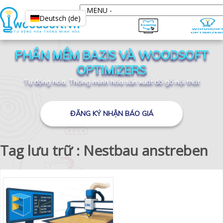
Deutsch (de)
PHẦN MỀM BAZIS VÀ WOODSOFT
OPTIMIZERS
Tự động hóa, Thông minh hóa sản xuất đồ gỗ nội thất
ĐĂNG KÝ NHẬN BÁO GIÁ
Tag lưu trữ : Nestbau anstreben