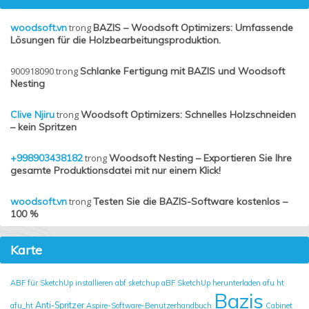
woodsoft.vn
trong
BAZIS – Woodsoft Optimizers: Umfassende
Lösungen für die Holzbearbeitungsproduktion.
900918090
trong
Schlanke Fertigung mit BAZIS und Woodsoft
Nesting
Clive Njiru
trong
Woodsoft Optimizers: Schnelles Holzschneiden
– kein Spritzen
+998903438182
trong
Woodsoft Nesting – Exportieren Sie Ihre
gesamte Produktionsdatei mit nur einem Klick!
woodsoft.vn
trong
Testen Sie die BAZIS-Software kostenlos –
100 %
Karte
ABF für SketchUp installieren
abf sketchup
aBF SketchUp herunterladen
afu ht
Bazis
Anti-Spritzer
afu_ht
Aspire-Software-Benutzerhandbuch
Cabinet