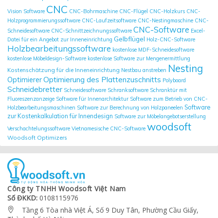
CNC
Vision Software
CNC-Bohrmaschine
CNC-Flügel
CNC-Holzkurs
CNC-
Holzprogrammierungssoftware
CNC-Laufzeitsoftware
CNC-Nestingmaschine
CNC-
CNC-Software
Schneidesoftware
CNC-Schnittzeichnungssoftware
Excel-
Gelbflügel
Datei für ein Angebot zur Inneneinrichtung
Holz-CNC-Software
Holzbearbeitungssoftware
kostenlose MDF-Schneidesoftware
kostenlose Möbeldesign-Software
kostenlose Software zur Mengenermittlung
Nesting
Kostenschätzung für die Inneneinrichtung
Nestbau anstreben
Optimierung des Plattenzuschnitts
Optimierer
Polyboard
Schneidebretter
Schneidesoftware
Schranksoftware
Schranktür mit
Fluoreszenzanzeige
Software für Innenarchitektur
Software zum Betrieb von CNC-
Software
Holzbearbeitungsmaschinen
Software zur Berechnung von Holzpaneelen
zur Kostenkalkulation für Innendesign
Software zur Möbelangebotserstellung
woodsoft
Verschachtelungssoftware
Vietnamesische CNC-Software
Woodsoft Optimizers
Công ty TNHH Woodsoft Việt Nam
Số ĐKKD:
0108115976
Tầng 6 Tòa nhà Việt Á, Số 9 Duy Tân, Phường Cầu Giấy,
