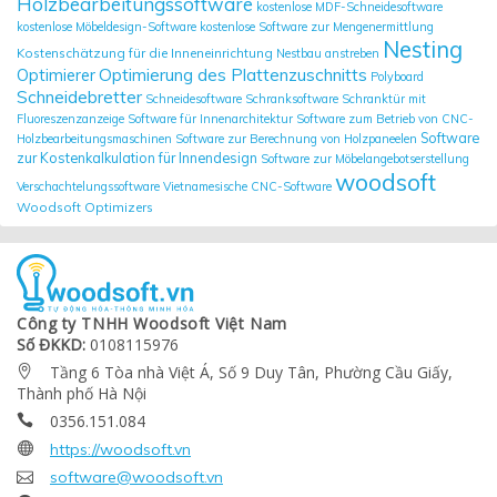
Holzbearbeitungssoftware
kostenlose MDF-Schneidesoftware
kostenlose Möbeldesign-Software
kostenlose Software zur Mengenermittlung
Nesting
Kostenschätzung für die Inneneinrichtung
Nestbau anstreben
Optimierung des Plattenzuschnitts
Optimierer
Polyboard
Schneidebretter
Schneidesoftware
Schranksoftware
Schranktür mit
Fluoreszenzanzeige
Software für Innenarchitektur
Software zum Betrieb von CNC-
Software
Holzbearbeitungsmaschinen
Software zur Berechnung von Holzpaneelen
zur Kostenkalkulation für Innendesign
Software zur Möbelangebotserstellung
woodsoft
Verschachtelungssoftware
Vietnamesische CNC-Software
Woodsoft Optimizers
Công ty TNHH Woodsoft Việt Nam
Số ĐKKD:
0108115976
Tầng 6 Tòa nhà Việt Á, Số 9 Duy Tân, Phường Cầu Giấy,

Thành phố Hà Nội
0356.151.084


https://woodsoft.vn

software@woodsoft.vn