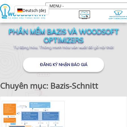
Deutsch (de)
PHẦN MỀM BAZIS VÀ WOODSOFT
OPTIMIZERS
Tự động hóa, Thông minh hóa sản xuất đồ gỗ nội thất
ĐĂNG KÝ NHẬN BÁO GIÁ
Chuyên mục: Bazis-Schnitt