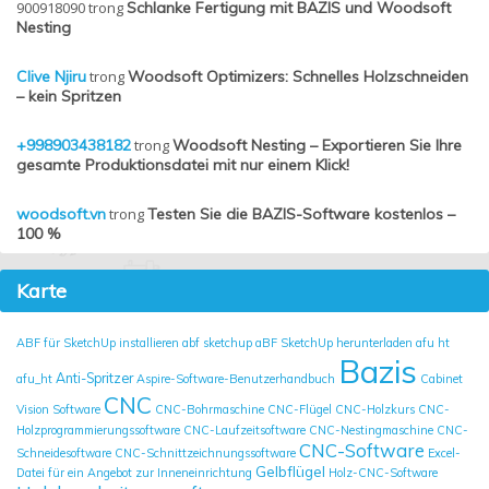
900918090
trong
Schlanke Fertigung mit BAZIS und Woodsoft
Nesting
Clive Njiru
trong
Woodsoft Optimizers: Schnelles Holzschneiden
– kein Spritzen
+998903438182
trong
Woodsoft Nesting – Exportieren Sie Ihre
gesamte Produktionsdatei mit nur einem Klick!
woodsoft.vn
trong
Testen Sie die BAZIS-Software kostenlos –
100 %
Karte
ABF für SketchUp installieren
abf sketchup
aBF SketchUp herunterladen
afu ht
Bazis
Anti-Spritzer
afu_ht
Aspire-Software-Benutzerhandbuch
Cabinet
CNC
Vision Software
CNC-Bohrmaschine
CNC-Flügel
CNC-Holzkurs
CNC-
Holzprogrammierungssoftware
CNC-Laufzeitsoftware
CNC-Nestingmaschine
CNC-
CNC-Software
Schneidesoftware
CNC-Schnittzeichnungssoftware
Excel-
Gelbflügel
Datei für ein Angebot zur Inneneinrichtung
Holz-CNC-Software