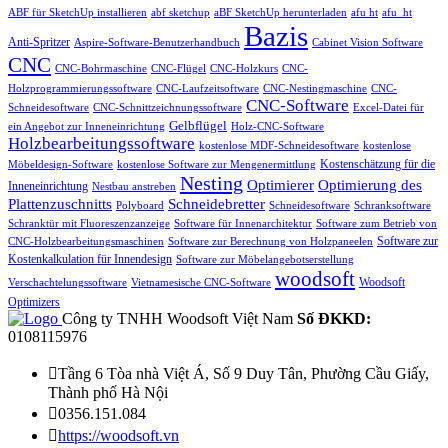
ABF für SketchUp installieren
abf sketchup
aBF SketchUp herunterladen
afu ht
afu_ht
Bazis
Anti-Spritzer
Aspire-Software-Benutzerhandbuch
Cabinet Vision Software
CNC
CNC-Bohrmaschine
CNC-Flügel
CNC-Holzkurs
CNC-
Holzprogrammierungssoftware
CNC-Laufzeitsoftware
CNC-Nestingmaschine
CNC-
CNC-Software
Schneidesoftware
CNC-Schnittzeichnungssoftware
Excel-Datei für
Gelbflügel
ein Angebot zur Inneneinrichtung
Holz-CNC-Software
Holzbearbeitungssoftware
kostenlose MDF-Schneidesoftware
kostenlose
Kostenschätzung für die
Möbeldesign-Software
kostenlose Software zur Mengenermittlung
Nesting
Optimierung des
Optimierer
Inneneinrichtung
Nestbau anstreben
Plattenzuschnitts
Schneidebretter
Polyboard
Schneidesoftware
Schranksoftware
Schranktür mit Fluoreszenzanzeige
Software für Innenarchitektur
Software zum Betrieb von
Software zur
CNC-Holzbearbeitungsmaschinen
Software zur Berechnung von Holzpaneelen
Kostenkalkulation für Innendesign
Software zur Möbelangebotserstellung
woodsoft
Woodsoft
Verschachtelungssoftware
Vietnamesische CNC-Software
Optimizers
Công ty TNHH Woodsoft Việt Nam
Số ĐKKD:
0108115976

Tầng 6 Tòa nhà Việt Á, Số 9 Duy Tân, Phường Cầu Giấy,
Thành phố Hà Nội

0356.151.084

https://woodsoft.vn