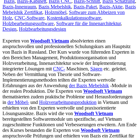
Bazis
,
Bazis-Kabinett
,
Bazis CNC
,
Bazis-Schnitt
,
Bazis Schätzung
,
Bazis-Innenraum
,
Bazis Mebelshik
,
Bazis-Paket
,
Bazis-Aktie
,
Bazis
Mebelshik Zertifikat
,
Holzmöbel
,
Software zum Abbeizen von
Holz
,
CNC-Software
,
Kostenkalkulationssoftware
,
Holzbearbeitungssoftware
,
Software für die Innenarchitektur
,
Design
,
Holzbearbeitungsdesign
Experten von
Woodsoft Vietnam
absolvierten einen
anspruchsvollen und professionellen Schulungskurs am Hauptsitz
von Bazis in Russland. Der Kurs wurde von führenden Experten in
den Bereichen Management, Produktionsorganisation und
Holzverarbeitung, Innenarchitektur sowie der Implementierung
integrierter Lösungen mit
CNC-
Maschinen,
Sägen
etc. geleitet.
Neben der Vermittlung von Theorie und Software-
Implementierungsmethoden teilten die Experten wertvolle
Erfahrungen aus der Anwendung
der Bazis Mebelshik
-Module in
der realen Produktion. Die Experten von
Woodsoft Vietnam
thematisierten zudem praktische Probleme und Herausforderungen
in
der Möbel-
und
Holzverarbeitungsproduktion
in Vietnam und
erhielten von den Experten wertvolle und praxisorientierte
Lösungsansätze. Bazis wird die von
Woodsoft Vietnam
bereitgestellten Softwaremodule um spezifische, auf Vietnam
zugeschnittene Funktionen und Verbesserungen erweitern. Am Ende
des Kurses bestanden die Experten von
Woodsoft Vietnam
anspruchsvolle Prüfungen und erhielten von Bazis ein Zertifikat für