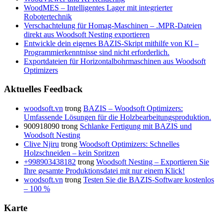
WoodMES – Intelligentes Lager mit integrierter
Robotertechnik
Verschachtelung für Homag-Maschinen – .MPR-Dateien
direkt aus Woodsoft Nesting exportieren
Entwickle dein eigenes BAZIS-Skript mithilfe von KI –
Programmierkenntnisse sind nicht erforderlich.
Exportdateien für Horizontalbohrmaschinen aus Woodsoft
Optimizers
Aktuelles Feedback
woodsoft.vn
trong
BAZIS – Woodsoft Optimizers:
Umfassende Lösungen für die Holzbearbeitungsproduktion.
900918090
trong
Schlanke Fertigung mit BAZIS und
Woodsoft Nesting
Clive Njiru
trong
Woodsoft Optimizers: Schnelles
Holzschneiden – kein Spritzen
+998903438182
trong
Woodsoft Nesting – Exportieren Sie
Ihre gesamte Produktionsdatei mit nur einem Klick!
woodsoft.vn
trong
Testen Sie die BAZIS-Software kostenlos
– 100 %
Karte