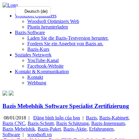
Deutsch (de)
Woodsoft Optimizers
Woodsoft Optimizers Web
Plugin herunterladen
Bazis-Software
Laden Sie die Bazis-Testversion herunter.
Fordern Sie ein Angebot von Bazis an.
Bazis-Kurs
Soziales Netzwerk
YouTube-Kanal
Facebook-Website
Kontakt & Kommunikation
Kontakt
Webbung
Bazis Mebelshik Software Specialist Zertifizierung
08/01/2018 |
Đăng bình luận của bạn
|
Bazis
,
Bazis-Kabinett
,
Bazis CNC
,
Bazis-Schnitt
,
Bazis Schätzung
,
Bazis-Innenraum
,
Bazis Mebelshik
,
Bazis-Paket
,
Bazis-Aktie
,
Erfahrungen
,
Software
|
woodsoft.vn