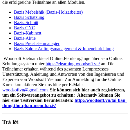
die erfolgreiche Teilnahme an allen Modulen.
Bazis Mebelshik (Bazis-Holzarbeiter)
Bazis Schätzung
Bazis-Schnitt
Bazis CNC
Bazis-Kabinett
Bazis-Aktie
Bazis Preislistenmanager
Bazis Salon: Auftragsmanagement & Inneneinrichtung
Woodsoft Vietnam bietet Online-Fernlehrgänge über sein Online-
Schulungssystem unter
https://elearning.woodsoft.vn/
an. Die
Teilnehmer erhalten während des gesamten Lernprozesses
Unterstützung, Anleitung und Antworten von den Ingenieuren und
Experten von Woodsoft Vietnam. Zur Anmeldung für die Online-
Kurse kontaktieren Sie uns bitte per E-Mail:
woodsoftvn@gmail.com.
Sie können sich hier auch registrieren,
um ein Softwareangebot zu erhalten:
Alternativ können Sie
hier eine Testversion herunterladen:
http://woodsoft.vn/tai-ban-
dung-thu-phan-mem-bazis/
Trả lời