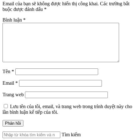
Email của bạn sẽ không được hiển thị công khai.
Các trường bắt
buộc được đánh dấu
*
Bình luận
*
Tên
*
Email
*
Trang web
Lưu tên của tôi, email, và trang web trong trình duyệt này cho
lần bình luận kế tiếp của tôi.
Tìm kiếm