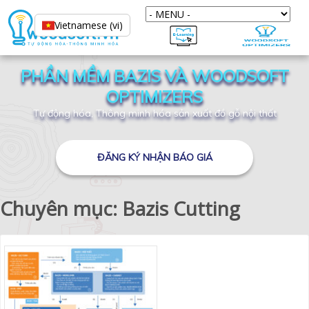
Vietnamese (vi)
PHẦN MỀM BAZIS VÀ WOODSOFT
OPTIMIZERS
Tự động hóa, Thông minh hóa sản xuất đồ gỗ nội thất
ĐĂNG KÝ NHẬN BÁO GIÁ
Chuyên mục: Bazis Cutting