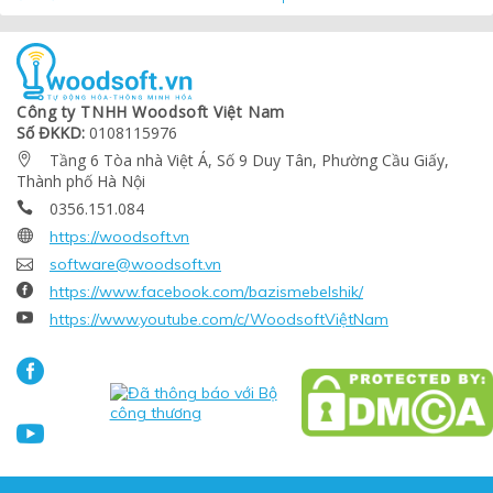
Công ty TNHH Woodsoft Việt Nam
Số ĐKKD:
0108115976
Tầng 6 Tòa nhà Việt Á, Số 9 Duy Tân, Phường Cầu Giấy,

Thành phố Hà Nội
0356.151.084


https://woodsoft.vn

software@woodsoft.vn

https://www.facebook.com/bazismebelshik/

https://www.youtube.com/c/WoodsoftViệtNam

