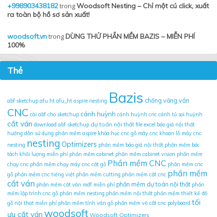
+998903438182
trong
Woodsoft Nesting – Chỉ một cú click, xuất
ra toàn bộ hồ sơ sản xuất!
woodsoft.vn
trong
DÙNG THỬ PHẦN MỀM BAZIS – MIỄN PHÍ
100%
Thẻ
Bazis
chống văng ván
abf sketchup
afu ht
afu_ht
aspire nesting
CNC
cánh huỳnh
cài abf cho sketchup
cánh huỳnh cnc
cánh tủ soi huỳnh
cắt ván
dự toán nội thất
download abf sketchup
file excel báo giá nội thất
hướng dẫn sử dụng phần mềm aspire
khóa học cnc gỗ
máy cnc khoan lỗ
máy cnc
nesting
Optimizers
nesting
phần mềm báo giá nội thất
phần mềm bóc
tách khối lượng miễn phí
phần mềm cabinet
phần mềm cabinet vision
phần mềm
Phần mềm CNC
chạy cnc
phần mềm chạy máy cnc cắt gỗ
phần mềm cnc
phần mềm
gỗ
phần mềm cnc tiếng việt
phần mềm cutting
phần mềm cắt cnc
cắt ván
phần mềm dự toán nội thất
phần mềm cắt ván mdf miễn phí
phần
mềm lập trình cnc gỗ
phần mềm nesting
phần mềm nội thất
phần mềm thiết kế đồ
tối
gỗ nội that miễn phí
phần mềm tính ván gỗ
phần mềm vẽ cắt cnc
polyboard
woodsoft
ưu cắt ván
Woodsoft Optimizers