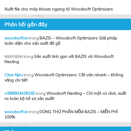
Xuất file cho máy khoan ngang từ Woodsoft Optimizers
Phản hồi gần đây
woodsoft.vn
trong
BAZIS – Woodsoft Optimizers Giải pháp
toàn diện cho sản xuất đồ gỗ
900918090
trong
Sản xuất tinh gọn với BAZIS và Woodsoft
Nesting
Clive Njiru
trong
Woodsoft Optimizers: Cắt ván nhanh – Không
văng chi tiết
+998903438182
trong
Woodsoft Nesting – Chỉ một cú click, xuất
ra toàn bộ hồ sơ sản xuất!
woodsoft.vn
trong
DÙNG THỬ PHẦN MỀM BAZIS – MIỄN PHÍ
100%