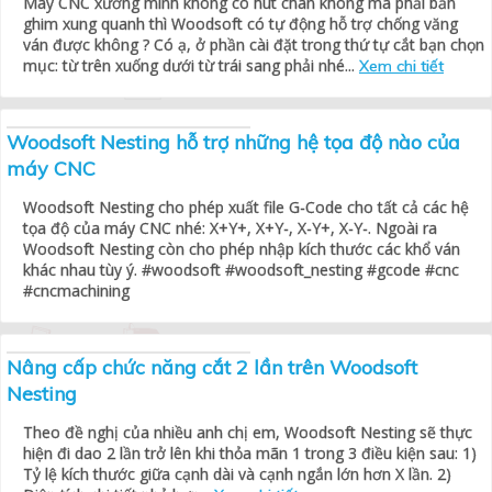
Máy CNC xưởng mình không có hút chân không mà phải bắn
ghim xung quanh thì Woodsoft có tự động hỗ trợ chống văng
ván được không ? Có ạ, ở phần cài đặt trong thứ tự cắt bạn chọn
mục: từ trên xuống dưới từ trái sang phải nhé...
Xem chi tiết
Woodsoft Nesting hỗ trợ những hệ tọa độ nào của
máy CNC
Woodsoft Nesting cho phép xuất file G-Code cho tất cả các hệ
tọa độ của máy CNC nhé: X+Y+, X+Y-, X-Y+, X-Y-. Ngoài ra
Woodsoft Nesting còn cho phép nhập kích thước các khổ ván
khác nhau tùy ý. #woodsoft #woodsoft_nesting #gcode #cnc
#cncmachining
Nâng cấp chức năng cắt 2 lần trên Woodsoft
Nesting
Theo đề nghị của nhiều anh chị em, Woodsoft Nesting sẽ thực
hiện đi dao 2 lần trở lên khi thỏa mãn 1 trong 3 điều kiện sau: 1)
Tỷ lệ kích thước giữa cạnh dài và cạnh ngắn lớn hơn X lần. 2)