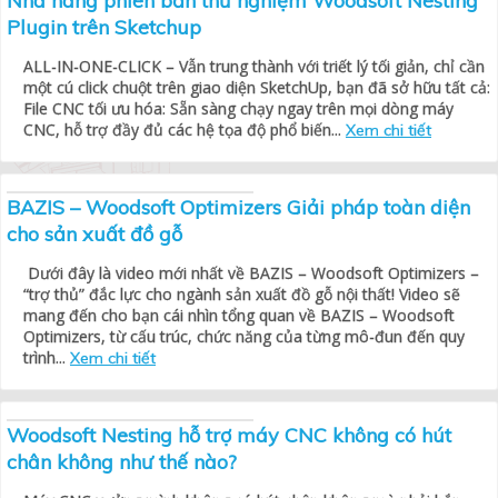
Nhá hàng phiên bản thử nghiệm Woodsoft Nesting
Plugin trên Sketchup
ALL-IN-ONE-CLICK – Vẫn trung thành với triết lý tối giản, chỉ cần
một cú click chuột trên giao diện SketchUp, bạn đã sở hữu tất cả:
File CNC tối ưu hóa: Sẵn sàng chạy ngay trên mọi dòng máy
CNC, hỗ trợ đầy đủ các hệ tọa độ phổ biến...
Xem chi tiết
BAZIS – Woodsoft Optimizers Giải pháp toàn diện
cho sản xuất đồ gỗ
Dưới đây là video mới nhất về BAZIS – Woodsoft Optimizers –
“trợ thủ” đắc lực cho ngành sản xuất đồ gỗ nội thất! Video sẽ
mang đến cho bạn cái nhìn tổng quan về BAZIS – Woodsoft
Optimizers, từ cấu trúc, chức năng của từng mô-đun đến quy
trình...
Xem chi tiết
Woodsoft Nesting hỗ trợ máy CNC không có hút
chân không như thế nào?