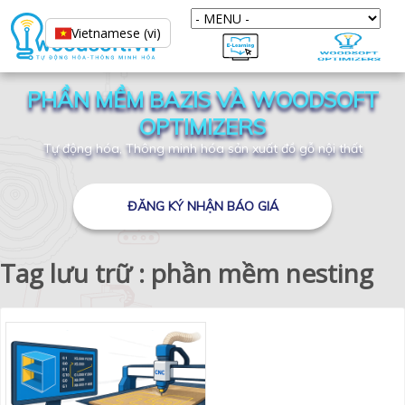
Vietnamese (vi)
PHẦN MỀM BAZIS VÀ WOODSOFT
OPTIMIZERS
Tự động hóa, Thông minh hóa sản xuất đồ gỗ nội thất
ĐĂNG KÝ NHẬN BÁO GIÁ
Tag lưu trữ : phần mềm nesting