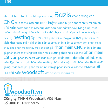
Thẻ
Bazis
chống văng ván
abf sketchup
afu ht
afu_ht
aspire nesting
CNC
cánh huỳnh
cài abf cho sketchup
cánh huỳnh cnc
cánh tủ soi huỳnh
cắt ván
dự toán nội thất
download abf sketchup
file excel báo giá nội thất
hướng dẫn sử dụng phần mềm aspire
khóa học cnc gỗ
máy cnc khoan lỗ
máy cnc
nesting
Optimizers
nesting
phần mềm báo giá nội thất
phần mềm bóc
tách khối lượng miễn phí
phần mềm cabinet
phần mềm cabinet vision
phần mềm
Phần mềm CNC
chạy cnc
phần mềm chạy máy cnc cắt gỗ
phần mềm cnc
phần mềm
gỗ
phần mềm cnc tiếng việt
phần mềm cutting
phần mềm cắt cnc
cắt ván
phần mềm dự toán nội thất
phần mềm cắt ván mdf miễn phí
phần
mềm lập trình cnc gỗ
phần mềm nesting
phần mềm nội thất
phần mềm thiết kế đồ
tối
gỗ nội that miễn phí
phần mềm tính ván gỗ
phần mềm vẽ cắt cnc
polyboard
woodsoft
ưu cắt ván
Woodsoft Optimizers
Công ty TNHH Woodsoft Việt Nam
Số ĐKKD:
0108115976