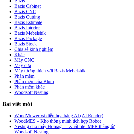
Bazis
Bazis Cabinet
Bazis CNC
Bazis Cutting
Bazis Estimate
Bazis Interior
Bazis Mebelshik
Bazis Package
Bazis Stock
Chia sẻ kinh nghiệm
Khác
Máy CNC
Máy cưa
Máy tương thích với Bazis Mebelshik
Phần mềm
Phần mềm của Blum
Phần mềm khác
Woodsoft Nesting
Bài viết mới
WoodViewer và diễn họa bằng AI (AI Render)
WoodMES – Kho thông minh tích hợp Robot
Nesting cho máy Homag — Xuất file .MPR thẳng từ
Woodsoft Nesting