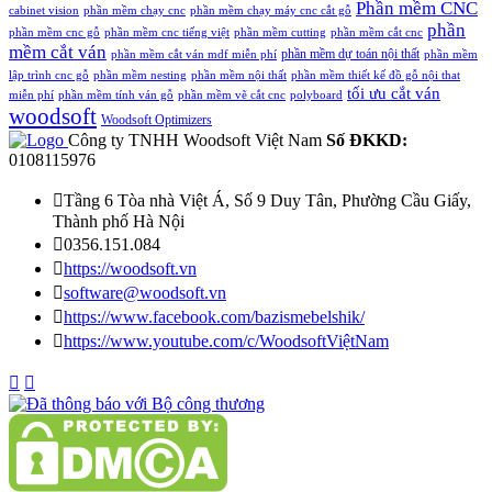
Phần mềm CNC
cabinet vision
phần mềm chạy cnc
phần mềm chạy máy cnc cắt gỗ
phần
phần mềm cnc gỗ
phần mềm cnc tiếng việt
phần mềm cutting
phần mềm cắt cnc
mềm cắt ván
phần mềm dự toán nội thất
phần mềm cắt ván mdf miễn phí
phần mềm
lập trình cnc gỗ
phần mềm nesting
phần mềm nội thất
phần mềm thiết kế đồ gỗ nội that
tối ưu cắt ván
miễn phí
phần mềm tính ván gỗ
phần mềm vẽ cắt cnc
polyboard
woodsoft
Woodsoft Optimizers
Công ty TNHH Woodsoft Việt Nam
Số ĐKKD:
0108115976

Tầng 6 Tòa nhà Việt Á, Số 9 Duy Tân, Phường Cầu Giấy,
Thành phố Hà Nội

0356.151.084

https://woodsoft.vn

software@woodsoft.vn

https://www.facebook.com/bazismebelshik/

https://www.youtube.com/c/WoodsoftViệtNam

