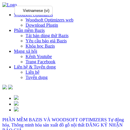
Vietnamese (vi)
Woodsoft Optimizers
Woodsoft Optimizers web
Download Plugin
Phần mềm Bazis
Tải bản dùng thử Bazis
Yêu cầu báo giá Bazis
Khóa học Bazis
Mạng xã hội
Kênh Youtube
Trang Facebook
Liên hệ & Tuyển dụng
Liên hệ
Tuyển dụng
PHẦN MỀM BAZIS VÀ WOODSOFT OPTIMIZERS
Tự động
hóa, Thông minh hóa sản xuất đồ gỗ nội thất
ĐĂNG KÝ NHẬN