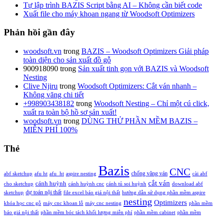
Tự lập trình BAZIS Script bằng AI – Không cần biết code
Xuất file cho máy khoan ngang từ Woodsoft Optimizers
Phản hồi gần đây
woodsoft.vn
trong
BAZIS – Woodsoft Optimizers Giải pháp
toàn diện cho sản xuất đồ gỗ
900918090
trong
Sản xuất tinh gọn với BAZIS và Woodsoft
Nesting
Clive Njiru
trong
Woodsoft Optimizers: Cắt ván nhanh –
Không văng chi tiết
+998903438182
trong
Woodsoft Nesting – Chỉ một cú click,
xuất ra toàn bộ hồ sơ sản xuất!
woodsoft.vn
trong
DÙNG THỬ PHẦN MỀM BAZIS –
MIỄN PHÍ 100%
Thẻ
Bazis
CNC
chống văng ván
abf sketchup
afu ht
afu_ht
aspire nesting
cài abf
cắt ván
cánh huỳnh
cho sketchup
cánh huỳnh cnc
cánh tủ soi huỳnh
download abf
dự toán nội thất
sketchup
file excel báo giá nội thất
hướng dẫn sử dụng phần mềm aspire
nesting
Optimizers
khóa học cnc gỗ
máy cnc khoan lỗ
máy cnc nesting
phần mềm
báo giá nội thất
phần mềm bóc tách khối lượng miễn phí
phần mềm cabinet
phần mềm