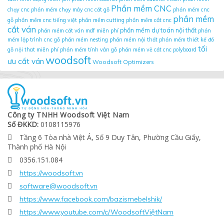
Phần mềm CNC
chạy cnc
phần mềm chạy máy cnc cắt gỗ
phần mềm cnc
phần mềm
gỗ
phần mềm cnc tiếng việt
phần mềm cutting
phần mềm cắt cnc
cắt ván
phần mềm dự toán nội thất
phần mềm cắt ván mdf miễn phí
phần
mềm lập trình cnc gỗ
phần mềm nesting
phần mềm nội thất
phần mềm thiết kế đồ
tối
gỗ nội that miễn phí
phần mềm tính ván gỗ
phần mềm vẽ cắt cnc
polyboard
woodsoft
ưu cắt ván
Woodsoft Optimizers
Công ty TNHH Woodsoft Việt Nam
Số ĐKKD:
0108115976
Tầng 6 Tòa nhà Việt Á, Số 9 Duy Tân, Phường Cầu Giấy,

Thành phố Hà Nội
0356.151.084

https://woodsoft.vn

software@woodsoft.vn

https://www.facebook.com/bazismebelshik/

https://www.youtube.com/c/WoodsoftViệtNam
