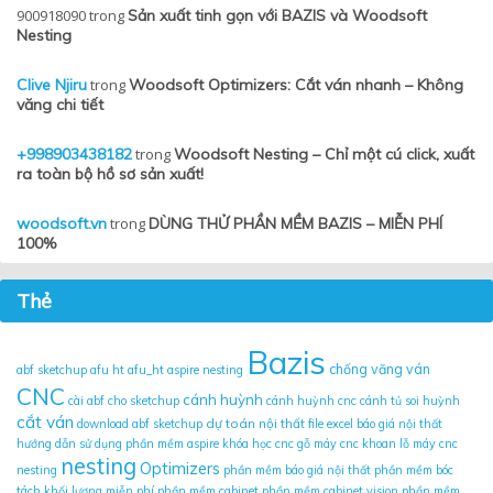
900918090
trong
Sản xuất tinh gọn với BAZIS và Woodsoft
Nesting
Clive Njiru
trong
Woodsoft Optimizers: Cắt ván nhanh – Không
văng chi tiết
+998903438182
trong
Woodsoft Nesting – Chỉ một cú click, xuất
ra toàn bộ hồ sơ sản xuất!
woodsoft.vn
trong
DÙNG THỬ PHẦN MỀM BAZIS – MIỄN PHÍ
100%
Thẻ
Bazis
chống văng ván
abf sketchup
afu ht
afu_ht
aspire nesting
CNC
cánh huỳnh
cài abf cho sketchup
cánh huỳnh cnc
cánh tủ soi huỳnh
cắt ván
dự toán nội thất
download abf sketchup
file excel báo giá nội thất
hướng dẫn sử dụng phần mềm aspire
khóa học cnc gỗ
máy cnc khoan lỗ
máy cnc
nesting
Optimizers
nesting
phần mềm báo giá nội thất
phần mềm bóc
tách khối lượng miễn phí
phần mềm cabinet
phần mềm cabinet vision
phần mềm