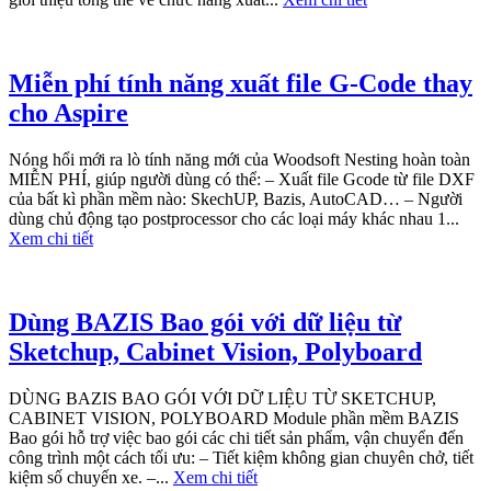
Miễn phí tính năng xuất file G-Code thay
cho Aspire
Nóng hổi mới ra lò tính năng mới của Woodsoft Nesting hoàn toàn
MIỄN PHÍ, giúp người dùng có thể: – Xuất file Gcode từ file DXF
của bất kì phần mềm nào: SkechUP, Bazis, AutoCAD… – Người
dùng chủ động tạo postprocessor cho các loại máy khác nhau 1...
Xem chi tiết
Dùng BAZIS Bao gói với dữ liệu từ
Sketchup, Cabinet Vision, Polyboard
DÙNG BAZIS BAO GÓI VỚI DỮ LIỆU TỪ SKETCHUP,
CABINET VISION, POLYBOARD Module phần mềm BAZIS
Bao gói hỗ trợ việc bao gói các chi tiết sản phẩm, vận chuyển đến
công trình một cách tối ưu: – Tiết kiệm không gian chuyên chở, tiết
kiệm số chuyến xe. –...
Xem chi tiết