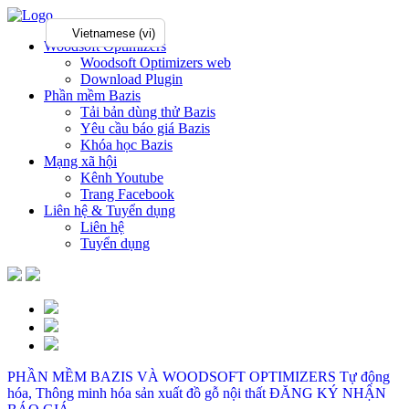
Vietnamese (vi)
Woodsoft Optimizers
Woodsoft Optimizers web
Download Plugin
Phần mềm Bazis
Tải bản dùng thử Bazis
Yêu cầu báo giá Bazis
Khóa học Bazis
Mạng xã hội
Kênh Youtube
Trang Facebook
Liên hệ & Tuyển dụng
Liên hệ
Tuyển dụng
PHẦN MỀM BAZIS VÀ WOODSOFT OPTIMIZERS
Tự động
hóa, Thông minh hóa sản xuất đồ gỗ nội thất
ĐĂNG KÝ NHẬN