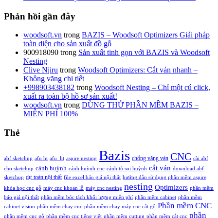
Phản hồi gần đây
woodsoft.vn
trong
BAZIS – Woodsoft Optimizers Giải pháp
toàn diện cho sản xuất đồ gỗ
900918090
trong
Sản xuất tinh gọn với BAZIS và Woodsoft
Nesting
Clive Njiru
trong
Woodsoft Optimizers: Cắt ván nhanh –
Không văng chi tiết
+998903438182
trong
Woodsoft Nesting – Chỉ một cú click,
xuất ra toàn bộ hồ sơ sản xuất!
woodsoft.vn
trong
DÙNG THỬ PHẦN MỀM BAZIS –
MIỄN PHÍ 100%
Thẻ
Bazis
CNC
chống văng ván
abf sketchup
afu ht
afu_ht
aspire nesting
cài abf
cắt ván
cánh huỳnh
cho sketchup
cánh huỳnh cnc
cánh tủ soi huỳnh
download abf
dự toán nội thất
sketchup
file excel báo giá nội thất
hướng dẫn sử dụng phần mềm aspire
nesting
Optimizers
khóa học cnc gỗ
máy cnc khoan lỗ
máy cnc nesting
phần mềm
báo giá nội thất
phần mềm bóc tách khối lượng miễn phí
phần mềm cabinet
phần mềm
Phần mềm CNC
cabinet vision
phần mềm chạy cnc
phần mềm chạy máy cnc cắt gỗ
phần
phần mềm cnc gỗ
phần mềm cnc tiếng việt
phần mềm cutting
phần mềm cắt cnc