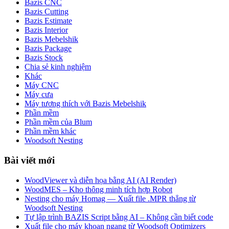
Bazis CNC
Bazis Cutting
Bazis Estimate
Bazis Interior
Bazis Mebelshik
Bazis Package
Bazis Stock
Chia sẻ kinh nghiệm
Khác
Máy CNC
Máy cưa
Máy tương thích với Bazis Mebelshik
Phần mềm
Phần mềm của Blum
Phần mềm khác
Woodsoft Nesting
Bài viết mới
WoodViewer và diễn họa bằng AI (AI Render)
WoodMES – Kho thông minh tích hợp Robot
Nesting cho máy Homag — Xuất file .MPR thẳng từ
Woodsoft Nesting
Tự lập trình BAZIS Script bằng AI – Không cần biết code
Xuất file cho máy khoan ngang từ Woodsoft Optimizers