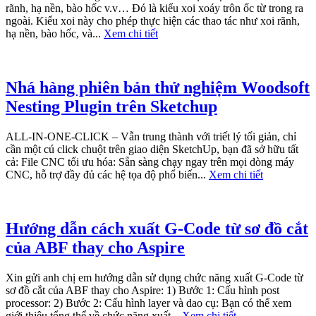
rãnh, hạ nền, bào hốc v.v… Đó là kiểu xoi xoáy trôn ốc từ trong ra
ngoài. Kiểu xoi này cho phép thực hiện các thao tác như xoi rãnh,
hạ nền, bào hốc, và...
Xem chi tiết
Nhá hàng phiên bản thử nghiệm Woodsoft
Nesting Plugin trên Sketchup
ALL-IN-ONE-CLICK – Vẫn trung thành với triết lý tối giản, chỉ
cần một cú click chuột trên giao diện SketchUp, bạn đã sở hữu tất
cả: File CNC tối ưu hóa: Sẵn sàng chạy ngay trên mọi dòng máy
CNC, hỗ trợ đầy đủ các hệ tọa độ phổ biến...
Xem chi tiết
Hướng dẫn cách xuất G-Code từ sơ đồ cắt
của ABF thay cho Aspire
Xin gửi anh chị em hướng dẫn sử dụng chức năng xuất G-Code từ
sơ đồ cắt của ABF thay cho Aspire: 1) Bước 1: Cấu hình post
processor: 2) Bước 2: Cấu hình layer và dao cụ: Bạn có thể xem
giới thiệu tổng thể về chức năng xuất...
Xem chi tiết