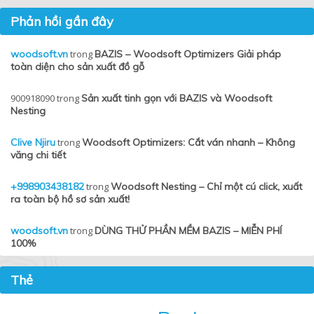
Phản hồi gần đây
woodsoft.vn
trong
BAZIS – Woodsoft Optimizers Giải pháp
toàn diện cho sản xuất đồ gỗ
900918090
trong
Sản xuất tinh gọn với BAZIS và Woodsoft
Nesting
Clive Njiru
trong
Woodsoft Optimizers: Cắt ván nhanh – Không
văng chi tiết
+998903438182
trong
Woodsoft Nesting – Chỉ một cú click, xuất
ra toàn bộ hồ sơ sản xuất!
woodsoft.vn
trong
DÙNG THỬ PHẦN MỀM BAZIS – MIỄN PHÍ
100%
Thẻ