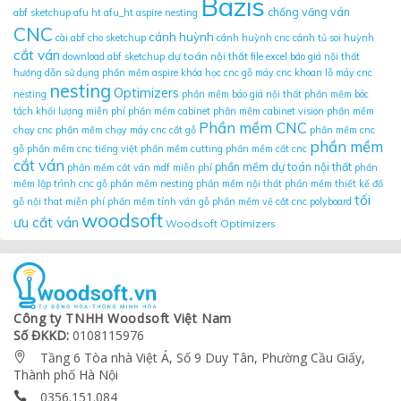
Bazis
chống văng ván
abf sketchup
afu ht
afu_ht
aspire nesting
CNC
cánh huỳnh
cài abf cho sketchup
cánh huỳnh cnc
cánh tủ soi huỳnh
cắt ván
dự toán nội thất
download abf sketchup
file excel báo giá nội thất
hướng dẫn sử dụng phần mềm aspire
khóa học cnc gỗ
máy cnc khoan lỗ
máy cnc
nesting
Optimizers
nesting
phần mềm báo giá nội thất
phần mềm bóc
tách khối lượng miễn phí
phần mềm cabinet
phần mềm cabinet vision
phần mềm
Phần mềm CNC
chạy cnc
phần mềm chạy máy cnc cắt gỗ
phần mềm cnc
phần mềm
gỗ
phần mềm cnc tiếng việt
phần mềm cutting
phần mềm cắt cnc
cắt ván
phần mềm dự toán nội thất
phần mềm cắt ván mdf miễn phí
phần
mềm lập trình cnc gỗ
phần mềm nesting
phần mềm nội thất
phần mềm thiết kế đồ
tối
gỗ nội that miễn phí
phần mềm tính ván gỗ
phần mềm vẽ cắt cnc
polyboard
woodsoft
ưu cắt ván
Woodsoft Optimizers
Công ty TNHH Woodsoft Việt Nam
Số ĐKKD:
0108115976
Tầng 6 Tòa nhà Việt Á, Số 9 Duy Tân, Phường Cầu Giấy,

Thành phố Hà Nội
0356.151.084
