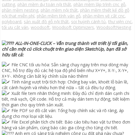
cutting
,
phần mềm dự toán nội thất
,
phần mềm lập trình cnc gỗ
,
phần mềm nesting
,
phần mềm nội thất
,
phần mềm thiết kế đồ gỗ
nội that miễn phí
,
phần mềm tính ván gỗ
,
phần mềm vẽ cắt cnc
,
polyboard
,
sản xuất đồ gỗ nội thất
,
soi huỳnh cánh tủ
,
thư viện cnc
,
tối ưu cắt ván
,
woodsoft
,
Woodsoft Optimizers
,
WoodsoftNesting
ALL-IN-ONE-CLICK – Vẫn trung thành với triết lý tối giản,
chỉ cần một cú click chuột trên giao diện SketchUp, bạn đã sở
hữu tất cả:
File CNC tối ưu hóa: Sẵn sàng chạy ngay trên mọi dòng máy
CNC, hỗ trợ đầy đủ các hệ tọa độ phổ biến như X+Y+, X-Y-, X-Y+,
X+Y-. Không cần bất kỳ chỉnh sửa nào thêm!
Tính năng vượt trội tích hợp: Chống bay ván, khoét lỗ bản lề,
cắt cánh huỳnh và nhiều hơn thế nữa – tất cả đều tự động.
Xuất file tem nhãn thông minh: Đầy đủ chỉ định dán cạnh chi
tiết, mã vạch, QR code. Hỗ trợ cả máy dán tem tự động, tiết kiệm
thời gian cho quy trình sản xuất.
File PDF sơ đồ cắt ván: Tổng hợp chính xác và rõ ràng, áp
dụng cho mọi loại vật liệu.
File Excel phân tích chi tiết: Báo cáo tiêu hao vật tư theo đơn
hàng và sản phẩm, cùng báo cáo gia công cho từng chi tiết.
Anh em có sàng trải nghiệm công cụ đột phá này chưa?