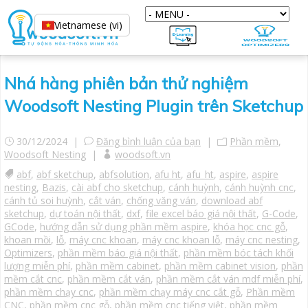
Vietnamese (vi)
Nhá hàng phiên bản thử nghiệm
Woodsoft Nesting Plugin trên Sketchup
30/12/2024 |
Đăng bình luận của bạn
|
Phần mềm
,
Woodsoft Nesting
|
woodsoft.vn
abf
,
abf sketchup
,
abfsolution
,
afu ht
,
afu_ht
,
aspire
,
aspire
nesting
,
Bazis
,
cài abf cho sketchup
,
cánh huỳnh
,
cánh huỳnh cnc
,
cánh tủ soi huỳnh
,
cắt ván
,
chống văng ván
,
download abf
sketchup
,
dự toán nội thất
,
dxf
,
file excel báo giá nội thất
,
G-Code
,
GCode
,
hướng dẫn sử dụng phần mềm aspire
,
khóa học cnc gỗ
,
khoan mồi
,
lỗ
,
máy cnc khoan
,
máy cnc khoan lỗ
,
máy cnc nesting
,
Optimizers
,
phần mềm báo giá nội thất
,
phần mềm bóc tách khối
lượng miễn phí
,
phần mềm cabinet
,
phần mềm cabinet vision
,
phần
mềm cắt cnc
,
phần mềm cắt ván
,
phần mềm cắt ván mdf miễn phí
,
phần mềm chạy cnc
,
phần mềm chạy máy cnc cắt gỗ
,
Phần mềm
CNC
,
phần mềm cnc gỗ
,
phần mềm cnc tiếng việt
,
phần mềm