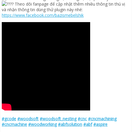
Theo dõi fanpage để cập nhật thêm nhiều thông tin thú vị
và nhận thông tin dùng thử plugin này nhé:
https://www.facebook.com/bazismebelshik
#gcode
#woodsoft
#woodsoft_nesting
#cnc
#cncmachining
#cncmachine
#woodworking
#abfsolution
#abf
#aspire