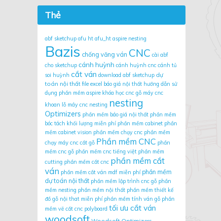
Thẻ
abf sketchup
afu ht
afu_ht
aspire nesting
Bazis
CNC
chống văng ván
cài abf
cánh huỳnh
cho sketchup
cánh huỳnh cnc
cánh tủ
cắt ván
dự
soi huỳnh
download abf sketchup
toán nội thất
file excel báo giá nội thất
hướng dẫn sử
dụng phần mềm aspire
khóa học cnc gỗ
máy cnc
nesting
khoan lỗ
máy cnc nesting
Optimizers
phần mềm báo giá nội thất
phần mềm
bóc tách khối lượng miễn phí
phần mềm cabinet
phần
mềm cabinet vision
phần mềm chạy cnc
phần mềm
Phần mềm CNC
chạy máy cnc cắt gỗ
phần
mềm cnc gỗ
phần mềm cnc tiếng việt
phần mềm
phần mềm cắt
cutting
phần mềm cắt cnc
ván
phần mềm
phần mềm cắt ván mdf miễn phí
dự toán nội thất
phần mềm lập trình cnc gỗ
phần
mềm nesting
phần mềm nội thất
phần mềm thiết kế
đồ gỗ nội that miễn phí
phần mềm tính ván gỗ
phần
tối ưu cắt ván
mềm vẽ cắt cnc
polyboard
woodsoft
Woodsoft Optimizers