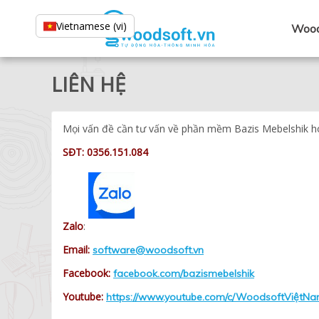
Vietnamese (vi)
Wood
LIÊN HỆ
Mọi vấn đề cần tư vấn về phần mềm Bazis Mebelshik hoặ
SĐT: 0356.151.084
Zalo
:
Email:
software@woodsoft.vn
Facebook:
facebook.com/bazismebelshik
Youtube:
https://www.youtube.com/c/WoodsoftViệtN