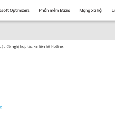
soft Optimizers
Phần mềm Bazis
Mạng xã hội
L
c đề nghị hợp tác xin liên hệ Hotline:
am