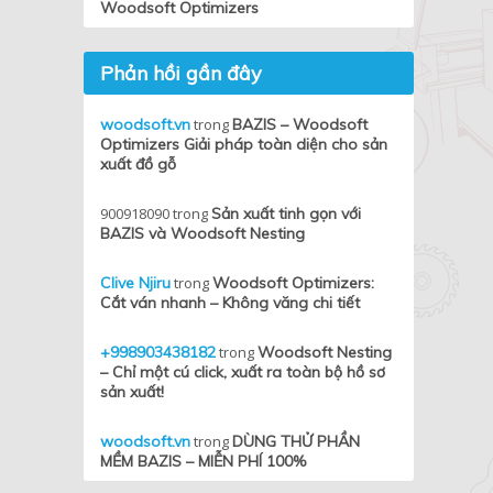
Woodsoft Optimizers
Phản hồi gần đây
woodsoft.vn
trong
BAZIS – Woodsoft
Optimizers Giải pháp toàn diện cho sản
xuất đồ gỗ
900918090
trong
Sản xuất tinh gọn với
BAZIS và Woodsoft Nesting
Clive Njiru
trong
Woodsoft Optimizers:
Cắt ván nhanh – Không văng chi tiết
+998903438182
trong
Woodsoft Nesting
– Chỉ một cú click, xuất ra toàn bộ hồ sơ
sản xuất!
woodsoft.vn
trong
DÙNG THỬ PHẦN
MỀM BAZIS – MIỄN PHÍ 100%