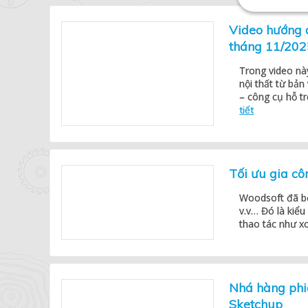
Video hướng 
tháng 11/202
Trong video này
nội thất từ bả
– công cụ hỗ t
tiết
Tối ưu gia cô
Woodsoft đã bổ 
v.v… Đó là kiểu
thao tác như xo
Nhá hàng phi
Sketchup