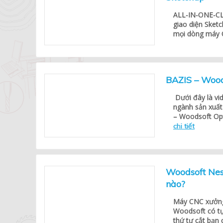
ALL-IN-ONE-CLIC
giao diện Sketc
mọi dòng máy C
BAZIS – Woods
Dưới đây là vi
ngành sản xuất
– Woodsoft Opt
chi tiết
Woodsoft Nes
nào?
Máy CNC xưởng
Woodsoft có tự
thứ tự cắt bạn 