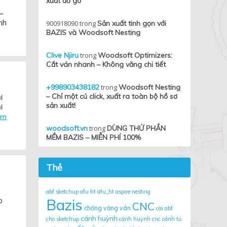
xuất đồ gỗ
 –
nh
900918090
trong
Sản xuất tinh gọn với
BAZIS và Woodsoft Nesting
Clive Njiru
trong
Woodsoft Optimizers:
Cắt ván nhanh – Không văng chi tiết
+998903438182
trong
Woodsoft Nesting
– Chỉ một cú click, xuất ra toàn bộ hồ sơ
i
sản xuất!
i
em
woodsoft.vn
trong
DÙNG THỬ PHẦN
MỀM BAZIS – MIỄN PHÍ 100%
Thẻ
abf sketchup
afu ht
afu_ht
aspire nesting
o
Bazis
CNC
chống văng ván
cài abf
cánh huỳnh
cho sketchup
cánh huỳnh cnc
cánh tủ