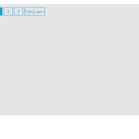
2
3
Trang sau »