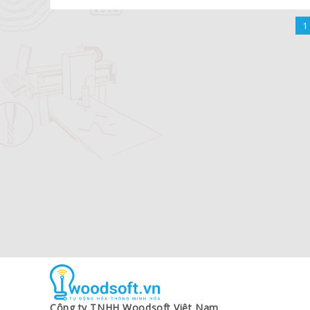
1
Công ty TNHH Woodsoft Việt Nam