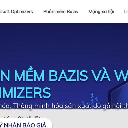
soft Optimizers
Phần mềm Bazis
Mạng xã hội
L
N MỀM BAZIS VÀ 
IMIZERS
óa, Thông minh hóa sản xuất đồ gỗ nội t
iá nội thất
Ý NHẬN BÁO GIÁ