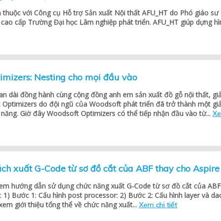
 thuộc với Công cụ Hỗ trợ Sản xuất Nội thất AFU_HT do Phó giáo sư
cao cấp Trường Đại học Lâm nghiệp phát triển. AFU_HT giúp dựng hì
imizers: Nesting cho mọi đầu vào
an dài đồng hành cùng cộng đồng anh em sản xuất đồ gỗ nội thất, giả
Optimizers do đội ngũ của Woodsoft phát triển đã trở thành một giả
năng. Giờ đây Woodsoft Optimizers có thể tiếp nhận đầu vào từ...
X
ch xuất G-Code từ sơ đồ cắt của ABF thay cho Aspire
ị em hướng dẫn sử dụng chức năng xuất G-Code từ sơ đồ cắt của ABF
: 1) Bước 1: Cấu hình post processor: 2) Bước 2: Cấu hình layer và da
xem giới thiệu tổng thể về chức năng xuất...
Xem chi tiết