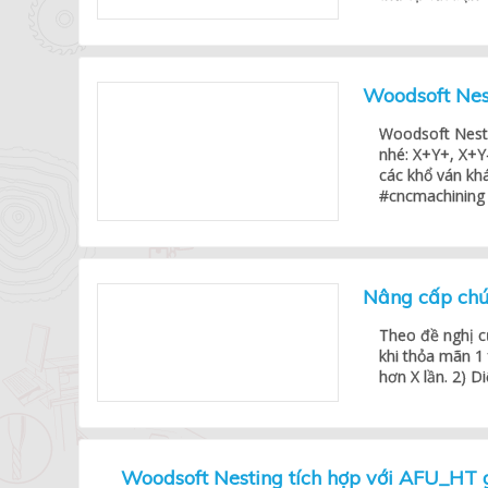
Woodsoft Nes
Woodsoft Nesti
nhé: X+Y+, X+Y
các khổ ván kh
#cncmachining
Nâng cấp chứ
Theo đề nghị củ
khi thỏa mãn 1 
hơn X lần. 2) Di
Woodsoft Nesting tích hợp với AFU_HT g