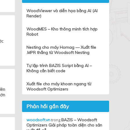
WoodViewer và diễn họa bằng AI (AI
Render)
WoodMES – Kho thông minh tích hợp
Robot
ớc
Nesting cho máy Homag — Xuất file
.MPR thẳng từ Woodsoft Nesting
Tự lập trình BAZIS Script bằng AI –
Không cần biết code
Xuất file cho máy khoan ngang từ
lên
Woodsoft Optimizers
lớn
Phản hồi gần đây
woodsoft.vn
trong
BAZIS – Woodsoft
Optimizers Giải pháp toàn diện cho sản