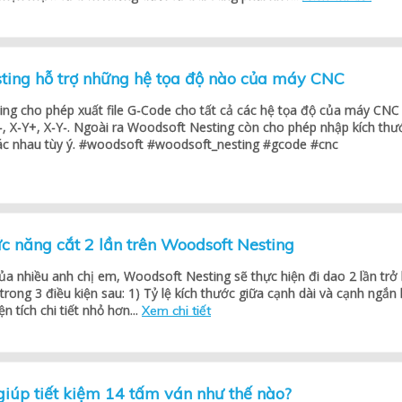
ting hỗ trợ những hệ tọa độ nào của máy CNC
ng cho phép xuất file G-Code cho tất cả các hệ tọa độ của máy CNC
-, X-Y+, X-Y-. Ngoài ra Woodsoft Nesting còn cho phép nhập kích thư
ác nhau tùy ý. #woodsoft #woodsoft_nesting #gcode #cnc
c năng cắt 2 lần trên Woodsoft Nesting
a nhiều anh chị em, Woodsoft Nesting sẽ thực hiện đi dao 2 lần trở 
trong 3 điều kiện sau: 1) Tỷ lệ kích thước giữa cạnh dài và cạnh ngắn 
ện tích chi tiết nhỏ hơn...
Xem chi tiết
iúp tiết kiệm 14 tấm ván như thế nào?