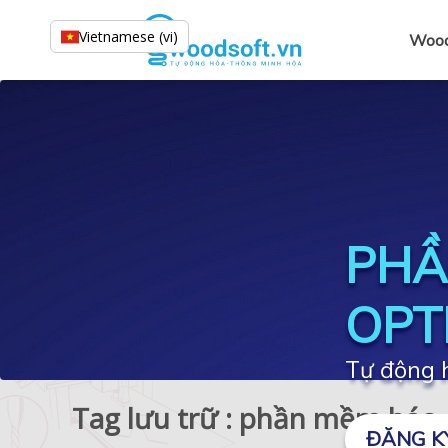
Vietnamese (vi)
Wood
PHẦ
OPT
Tự động h
Tag lưu trữ : phần mềm báo g
ĐĂNG K