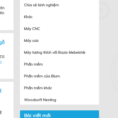
Chia sẻ kinh nghiệm
rên
rên
Khác
Máy CNC
Máy cưa
gỗ
Máy tương thích với Bazis Mebelshik
ZIS
m
Phần mềm
Phần mềm của Blum
Phần mềm khác
ế
Woodsoft Nesting
g
Bài viết mới