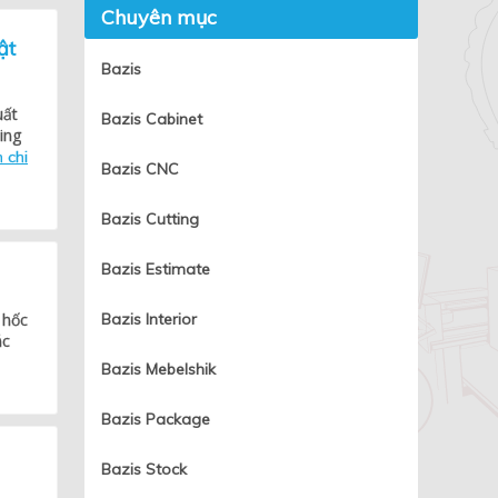
Chuyên mục
ật
Bazis
uất
Bazis Cabinet
ing
 chi
Bazis CNC
Bazis Cutting
Bazis Estimate
 hốc
Bazis Interior
ác
Bazis Mebelshik
Bazis Package
Bazis Stock