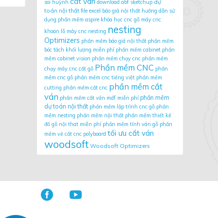
cắt ván
dự
soi huỳnh
download abf sketchup
toán nội thất
file excel báo giá nội thất
hướng dẫn sử
dụng phần mềm aspire
khóa học cnc gỗ
máy cnc
nesting
khoan lỗ
máy cnc nesting
Optimizers
phần mềm báo giá nội thất
phần mềm
bóc tách khối lượng miễn phí
phần mềm cabinet
phần
mềm cabinet vision
phần mềm chạy cnc
phần mềm
Phần mềm CNC
chạy máy cnc cắt gỗ
phần
mềm cnc gỗ
phần mềm cnc tiếng việt
phần mềm
phần mềm cắt
cutting
phần mềm cắt cnc
ván
phần mềm
phần mềm cắt ván mdf miễn phí
dự toán nội thất
phần mềm lập trình cnc gỗ
phần
mềm nesting
phần mềm nội thất
phần mềm thiết kế
đồ gỗ nội that miễn phí
phần mềm tính ván gỗ
phần
tối ưu cắt ván
mềm vẽ cắt cnc
polyboard
woodsoft
Woodsoft Optimizers

