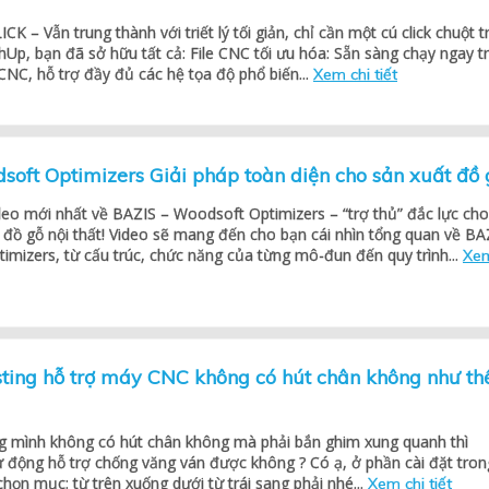
K – Vẫn trung thành với triết lý tối giản, chỉ cần một cú click chuột t
hUp, bạn đã sở hữu tất cả: File CNC tối ưu hóa: Sẵn sàng chạy ngay t
NC, hỗ trợ đầy đủ các hệ tọa độ phổ biến...
Xem chi tiết
oft Optimizers Giải pháp toàn diện cho sản xuất đồ 
deo mới nhất về BAZIS – Woodsoft Optimizers – “trợ thủ” đắc lực cho
 đồ gỗ nội thất! Video sẽ mang đến cho bạn cái nhìn tổng quan về BA
imizers, từ cấu trúc, chức năng của từng mô-đun đến quy trình...
Xe
ting hỗ trợ máy CNC không có hút chân không như th
 mình không có hút chân không mà phải bắn ghim xung quanh thì
 động hỗ trợ chống văng ván được không ? Có ạ, ở phần cài đặt tron
chọn mục: từ trên xuống dưới từ trái sang phải nhé...
Xem chi tiết