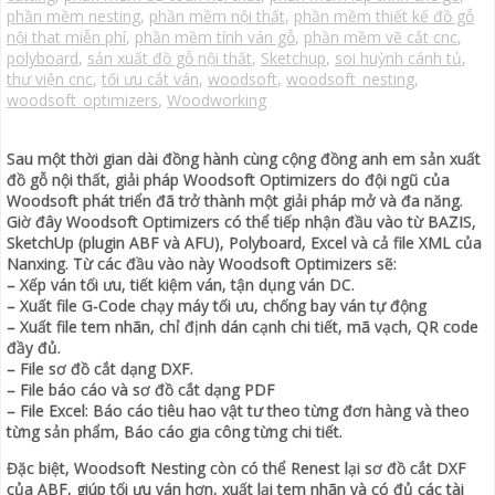
phần mềm nesting
,
phần mềm nội thất
,
phần mềm thiết kế đồ gỗ
nội that miễn phí
,
phần mềm tính ván gỗ
,
phần mềm vẽ cắt cnc
,
polyboard
,
sản xuất đồ gỗ nội thất
,
Sketchup
,
soi huỳnh cánh tủ
,
thư viện cnc
,
tối ưu cắt ván
,
woodsoft
,
woodsoft_nesting
,
woodsoft_optimizers
,
Woodworking
Sau một thời gian dài đồng hành cùng cộng đồng anh em sản xuất
đồ gỗ nội thất, giải pháp Woodsoft Optimizers do đội ngũ của
Woodsoft phát triển đã trở thành một giải pháp mở và đa năng.
Giờ đây Woodsoft Optimizers có thể tiếp nhận đầu vào từ BAZIS,
SketchUp (plugin ABF và AFU), Polyboard, Excel và cả file XML của
Nanxing. Từ các đầu vào này Woodsoft Optimizers sẽ:
– Xếp ván tối ưu, tiết kiệm ván, tận dụng ván DC.
– Xuất file G-Code chạy máy tối ưu, chống bay ván tự động
– Xuất file tem nhãn, chỉ định dán cạnh chi tiết, mã vạch, QR code
đầy đủ.
– File sơ đồ cắt dạng DXF.
– File báo cáo và sơ đồ cắt dạng PDF
– File Excel: Báo cáo tiêu hao vật tư theo từng đơn hàng và theo
từng sản phẩm, Báo cáo gia công từng chi tiết.
Đặc biệt, Woodsoft Nesting còn có thể Renest lại sơ đồ cắt DXF
của ABF, giúp tối ưu ván hơn, xuất lại tem nhãn và có đủ các tài