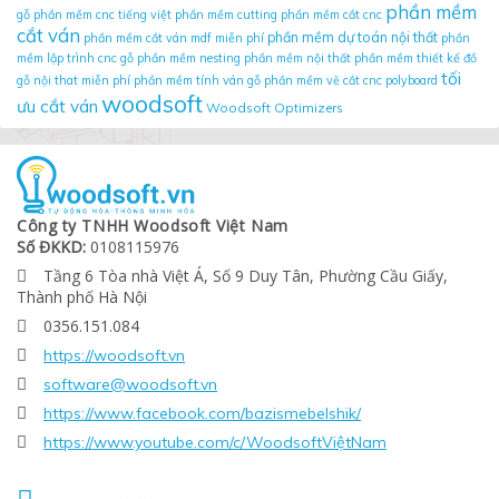
phần mềm
gỗ
phần mềm cnc tiếng việt
phần mềm cutting
phần mềm cắt cnc
cắt ván
phần mềm dự toán nội thất
phần mềm cắt ván mdf miễn phí
phần
mềm lập trình cnc gỗ
phần mềm nesting
phần mềm nội thất
phần mềm thiết kế đồ
tối
gỗ nội that miễn phí
phần mềm tính ván gỗ
phần mềm vẽ cắt cnc
polyboard
woodsoft
ưu cắt ván
Woodsoft Optimizers
Công ty TNHH Woodsoft Việt Nam
Số ĐKKD:
0108115976
Tầng 6 Tòa nhà Việt Á, Số 9 Duy Tân, Phường Cầu Giấy,

Thành phố Hà Nội
0356.151.084

https://woodsoft.vn

software@woodsoft.vn

https://www.facebook.com/bazismebelshik/

https://www.youtube.com/c/WoodsoftViệtNam
