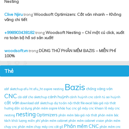
Nesting
Clive Njiru
trong
Woodsoft Optimizers: Cắt ván nhanh – Không
văng chi tiết
+998903438182
trong
Woodsoft Nesting – Chỉ một cú click, xuất
ra toàn bộ hồ sơ sản xuất!
woodsoft.vn
trong
DÙNG THỬ PHẦN MỀM BAZIS – MIỄN PHÍ
100%
Thẻ
Bazis
chống văng ván
abf sketchup
afu ht
afu_ht
aspire nesting
CNC
cánh huỳnh
cài abf cho sketchup
cánh huỳnh cnc
cánh tủ soi huỳnh
cắt ván
dự toán nội thất
download abf sketchup
file excel báo giá nội thất
hướng dẫn sử dụng phần mềm aspire
khóa học cnc gỗ
máy cnc khoan lỗ
máy cnc
nesting
Optimizers
nesting
phần mềm báo giá nội thất
phần mềm bóc
tách khối lượng miễn phí
phần mềm cabinet
phần mềm cabinet vision
phần mềm
Phần mềm CNC
chạy cnc
phần mềm chạy máy cnc cắt gỗ
phần mềm cnc