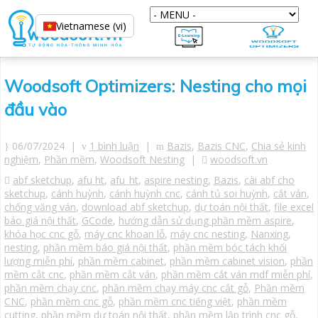
Vietnamese (vi)
Woodsoft Optimizers: Nesting cho mọi
đầu vào
06/07/2024 |
1 bình luận
|
Bazis
,
Bazis CNC
,
Chia sẻ kinh
nghiệm
,
Phần mềm
,
Woodsoft Nesting
|
woodsoft.vn
abf sketchup
,
afu ht
,
afu_ht
,
aspire nesting
,
Bazis
,
cài abf cho
sketchup
,
cánh huỳnh
,
cánh huỳnh cnc
,
cánh tủ soi huỳnh
,
cắt ván
,
chống văng ván
,
download abf sketchup
,
dự toán nội thất
,
file excel
báo giá nội thất
,
GCode
,
hướng dẫn sử dụng phần mềm aspire
,
khóa học cnc gỗ
,
máy cnc khoan lỗ
,
máy cnc nesting
,
Nanxing
,
nesting
,
phần mềm báo giá nội thất
,
phần mềm bóc tách khối
lượng miễn phí
,
phần mềm cabinet
,
phần mềm cabinet vision
,
phần
mềm cắt cnc
,
phần mềm cắt ván
,
phần mềm cắt ván mdf miễn phí
,
phần mềm chạy cnc
,
phần mềm chạy máy cnc cắt gỗ
,
Phần mềm
CNC
,
phần mềm cnc gỗ
,
phần mềm cnc tiếng việt
,
phần mềm
cutting
,
phần mềm dự toán nội thất
,
phần mềm lập trình cnc gỗ
,