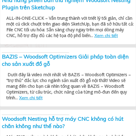
Nhá hàng phiên bản thử nghiệm Woodsoft Nesting
Plugin trên Sketchup
ALL-IN-ONE-CLICK – Vẫn trung thành với triết lý tối giản, chỉ cần
một cú click chuột trên giao diện SketchUp, bạn đã sở hữu tất cả:
File CNC tối ưu hóa: Sẵn sàng chạy ngay trên mọi dòng máy
CNC, hỗ trợ đầy đủ các hệ tọa độ phổ biến...
Xem chi tiết
BAZIS – Woodsoft Optimizers Giải pháp toàn diện
cho sản xuất đồ gỗ
Dưới đây là video mới nhất về BAZIS – Woodsoft Optimizers –
“trợ thủ” đắc lực cho ngành sản xuất đồ gỗ nội thất! Video sẽ
mang đến cho bạn cái nhìn tổng quan về BAZIS – Woodsoft
Optimizers, từ cấu trúc, chức năng của từng mô-đun đến quy
trình...
Xem chi tiết
Woodsoft Nesting hỗ trợ máy CNC không có hút
chân không như thế nào?