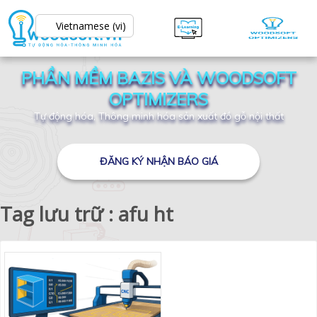
Vietnamese (vi)
PHẦN MỀM BAZIS VÀ WOODSOFT
OPTIMIZERS
Tự động hóa, Thông minh hóa sản xuất đồ gỗ nội thất
ĐĂNG KÝ NHẬN BÁO GIÁ
Tag lưu trữ : afu ht