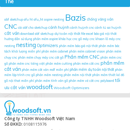
Thẻ
Bazis
chống văng ván
abf sketchup
afu ht
afu_ht
aspire nesting
CNC
cánh huỳnh
cài abf cho sketchup
cánh huỳnh cnc
cánh tủ soi huỳnh
cắt ván
dự toán nội thất
download abf sketchup
file excel báo giá nội thất
hướng dẫn sử dụng phần mềm aspire
khóa học cnc gỗ
máy cnc khoan lỗ
máy cnc
nesting
Optimizers
nesting
phần mềm báo giá nội thất
phần mềm bóc
tách khối lượng miễn phí
phần mềm cabinet
phần mềm cabinet vision
phần mềm
Phần mềm CNC
chạy cnc
phần mềm chạy máy cnc cắt gỗ
phần mềm cnc
phần mềm
gỗ
phần mềm cnc tiếng việt
phần mềm cutting
phần mềm cắt cnc
cắt ván
phần mềm dự toán nội thất
phần mềm cắt ván mdf miễn phí
phần
mềm lập trình cnc gỗ
phần mềm nesting
phần mềm nội thất
phần mềm thiết kế đồ
tối
gỗ nội that miễn phí
phần mềm tính ván gỗ
phần mềm vẽ cắt cnc
polyboard
woodsoft
ưu cắt ván
Woodsoft Optimizers
Công ty TNHH Woodsoft Việt Nam
Số ĐKKD:
0108115976