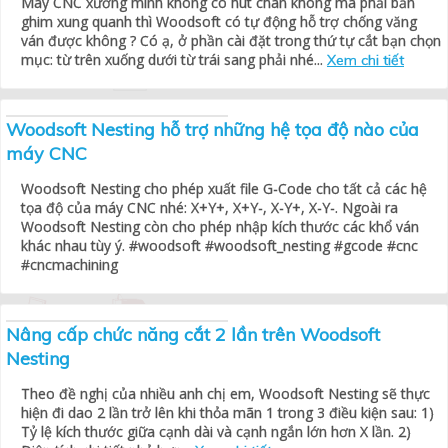
Máy CNC xưởng mình không có hút chân không mà phải bắn
ghim xung quanh thì Woodsoft có tự động hỗ trợ chống văng
ván được không ? Có ạ, ở phần cài đặt trong thứ tự cắt bạn chọn
mục: từ trên xuống dưới từ trái sang phải nhé...
Xem chi tiết
Woodsoft Nesting hỗ trợ những hệ tọa độ nào của
máy CNC
Woodsoft Nesting cho phép xuất file G-Code cho tất cả các hệ
tọa độ của máy CNC nhé: X+Y+, X+Y-, X-Y+, X-Y-. Ngoài ra
Woodsoft Nesting còn cho phép nhập kích thước các khổ ván
khác nhau tùy ý. #woodsoft #woodsoft_nesting #gcode #cnc
#cncmachining
Nâng cấp chức năng cắt 2 lần trên Woodsoft
Nesting
Theo đề nghị của nhiều anh chị em, Woodsoft Nesting sẽ thực
hiện đi dao 2 lần trở lên khi thỏa mãn 1 trong 3 điều kiện sau: 1)
Tỷ lệ kích thước giữa cạnh dài và cạnh ngắn lớn hơn X lần. 2)