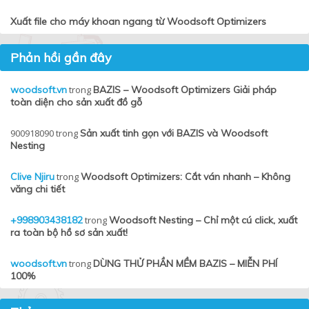
Xuất file cho máy khoan ngang từ Woodsoft Optimizers
Phản hồi gần đây
woodsoft.vn
trong
BAZIS – Woodsoft Optimizers Giải pháp
toàn diện cho sản xuất đồ gỗ
900918090
trong
Sản xuất tinh gọn với BAZIS và Woodsoft
Nesting
Clive Njiru
trong
Woodsoft Optimizers: Cắt ván nhanh – Không
văng chi tiết
+998903438182
trong
Woodsoft Nesting – Chỉ một cú click, xuất
ra toàn bộ hồ sơ sản xuất!
woodsoft.vn
trong
DÙNG THỬ PHẦN MỀM BAZIS – MIỄN PHÍ
100%