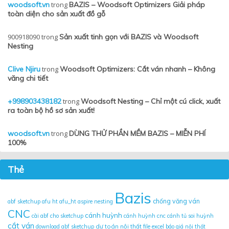
woodsoft.vn
trong
BAZIS – Woodsoft Optimizers Giải pháp
toàn diện cho sản xuất đồ gỗ
900918090
trong
Sản xuất tinh gọn với BAZIS và Woodsoft
Nesting
Clive Njiru
trong
Woodsoft Optimizers: Cắt ván nhanh – Không
văng chi tiết
+998903438182
trong
Woodsoft Nesting – Chỉ một cú click, xuất
ra toàn bộ hồ sơ sản xuất!
woodsoft.vn
trong
DÙNG THỬ PHẦN MỀM BAZIS – MIỄN PHÍ
100%
Thẻ
Bazis
chống văng ván
abf sketchup
afu ht
afu_ht
aspire nesting
CNC
cánh huỳnh
cài abf cho sketchup
cánh huỳnh cnc
cánh tủ soi huỳnh
cắt ván
dự toán nội thất
download abf sketchup
file excel báo giá nội thất