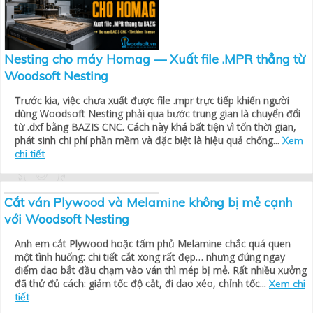
Nesting cho máy Homag — Xuất file .MPR thẳng từ
Woodsoft Nesting
Trước kia, việc chưa xuất được file .mpr trực tiếp khiến người
dùng Woodsoft Nesting phải qua bước trung gian là chuyển đổi
từ .dxf bằng BAZIS CNC. Cách này khá bất tiện vì tốn thời gian,
phát sinh chi phí phần mềm và đặc biệt là hiệu quả chống...
Xem
chi tiết
Cắt ván Plywood và Melamine không bị mẻ cạnh
với Woodsoft Nesting
Anh em cắt Plywood hoặc tấm phủ Melamine chắc quá quen
một tình huống: chi tiết cắt xong rất đẹp… nhưng đúng ngay
điểm dao bắt đầu chạm vào ván thì mép bị mẻ. Rất nhiều xưởng
đã thử đủ cách: giảm tốc độ cắt, đi dao xéo, chỉnh tốc...
Xem chi
tiết