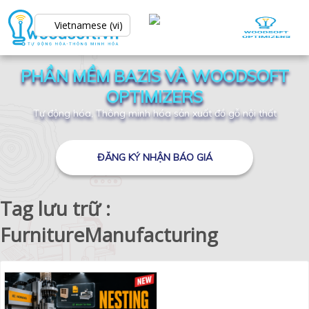
Vietnamese (vi)
PHẦN MỀM BAZIS VÀ WOODSOFT
OPTIMIZERS
Tự động hóa, Thông minh hóa sản xuất đồ gỗ nội thất
ĐĂNG KÝ NHẬN BÁO GIÁ
Tag lưu trữ :
FurnitureManufacturing