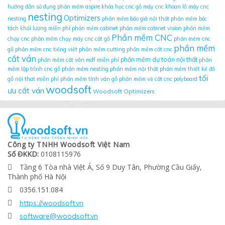
hướng dẫn sử dụng phần mềm aspire
khóa học cnc gỗ
máy cnc khoan lỗ
máy cnc
nesting
Optimizers
nesting
phần mềm báo giá nội thất
phần mềm bóc
tách khối lượng miễn phí
phần mềm cabinet
phần mềm cabinet vision
phần mềm
Phần mềm CNC
chạy cnc
phần mềm chạy máy cnc cắt gỗ
phần mềm cnc
phần mềm
gỗ
phần mềm cnc tiếng việt
phần mềm cutting
phần mềm cắt cnc
cắt ván
phần mềm dự toán nội thất
phần mềm cắt ván mdf miễn phí
phần
mềm lập trình cnc gỗ
phần mềm nesting
phần mềm nội thất
phần mềm thiết kế đồ
tối
gỗ nội that miễn phí
phần mềm tính ván gỗ
phần mềm vẽ cắt cnc
polyboard
woodsoft
ưu cắt ván
Woodsoft Optimizers
Công ty TNHH Woodsoft Việt Nam
Số ĐKKD:
0108115976
Tầng 6 Tòa nhà Việt Á, Số 9 Duy Tân, Phường Cầu Giấy,

Thành phố Hà Nội
0356.151.084

https://woodsoft.vn

software@woodsoft.vn
