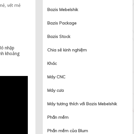
 mẻ, vết mẻ
Bazis Mebelshik
Bazis Package
Bazis Stock
đó nhập
Chia sẻ kinh nghiệm
ỉnh khoảng
Khác
Máy CNC
Máy cưa
Máy tương thích với Bazis Mebelshik
Phần mềm
Phần mềm của Blum