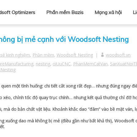
soft Optimizers
Phần mềm Bazis
Mạng xã hội
L
hông bị mẻ cạnh với Woodsoft Nesting
 sẻ kinh nghiệm
,
Phần mềm
,
Woodsoft Nesting
|
woodsoft.vn
ureManufacturing
,
nesting
,
oiUuCNC
,
PhanMemCatVan
,
SanXuatNoiT
Nesting
uen một tình huống: chi tiết cắt xong rất đẹp… nhưng đúng ngay đ
ao xéo, chỉnh tốc độ quay trục chính… nhưng kết quả thường chỉ đỡ h
i, mà do bản chất vật liệu. Khoảnh khắc dao “đâm” vào bề mặt ván, l
ng xuống dao mà không bị mẻ (điều gần như bất khả thi), Woodsoft 
ết.