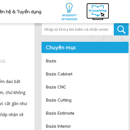
iên hệ & Tuyển dụng
Tìm kiếm
Chuyên mục
hat
,
Bazis
Bazis Cabinet
iểm dao bắt
Bazis CNC
ơn, chứ không
Bazis Cutting
ực cắt gần như
Bazis Estimate
chấp nhận sẽ
Bazis Interior