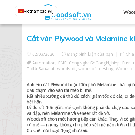
Vietnamese (vi)
Wood
Cắt ván Plywood và Melamine k
02/03/2026 |
Đăng bình luận của bạn
|
Chia
Automation
,
CNC
,
CongNgheGoCongNghiep
,
Furnit
ToiUuSanXuat
,
woodsoft
,
woodsoft_nesting
,
Woodsoft
Anh em cắt Plywood hoặc tấm phủ Melamine chắc quá q
đầu chạm vào ván thì mép bị mẻ.
Rất nhiều xưởng đã thử đủ cách: giảm tốc độ cắt, đi d
hết hẳn.
Lý do rất đơn giản: mẻ cạnh không phải do chạy dao sa
va đập, nên Melamine và veneer rất dễ vỡ.
Woodsoft chọn một hướng tiếp cận khác. Thay vì cố gắ
có mẻ — nhưng không cho phép vết mẻ nằm trên chi ti
Cơ chế mới hoạt động như sau: