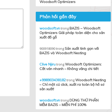
Woodsoft Optimizers
Phản hồi gần đây
woodsoft.vn
trong
BAZIS – Woodsoft
Optimizers Giải pháp toàn diện cho sản
xuất đồ gỗ
900918090
trong
Sản xuất tinh gọn với
BAZIS và Woodsoft Nesting
Clive Njiru
trong
Woodsoft Optimizers:
Cắt ván nhanh – Không văng chi tiết
+998903438182
trong
Woodsoft Nesting
– Chỉ một cú click, xuất ra toàn bộ hồ sơ
sản xuất!
woodsoft.vn
trong
DÙNG THỬ PHẦN
MỀM BAZIS – MIỄN PHÍ 100%