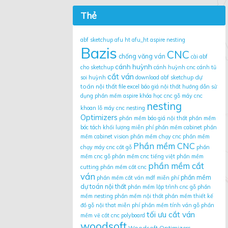
Thẻ
abf sketchup
afu ht
afu_ht
aspire nesting
Bazis
CNC
chống văng ván
cài abf
cánh huỳnh
cho sketchup
cánh huỳnh cnc
cánh tủ
cắt ván
dự
soi huỳnh
download abf sketchup
toán nội thất
file excel báo giá nội thất
hướng dẫn sử
dụng phần mềm aspire
khóa học cnc gỗ
máy cnc
nesting
khoan lỗ
máy cnc nesting
Optimizers
phần mềm báo giá nội thất
phần mềm
bóc tách khối lượng miễn phí
phần mềm cabinet
phần
mềm cabinet vision
phần mềm chạy cnc
phần mềm
Phần mềm CNC
chạy máy cnc cắt gỗ
phần
mềm cnc gỗ
phần mềm cnc tiếng việt
phần mềm
phần mềm cắt
cutting
phần mềm cắt cnc
ván
phần mềm
phần mềm cắt ván mdf miễn phí
dự toán nội thất
phần mềm lập trình cnc gỗ
phần
mềm nesting
phần mềm nội thất
phần mềm thiết kế
đồ gỗ nội that miễn phí
phần mềm tính ván gỗ
phần
tối ưu cắt ván
mềm vẽ cắt cnc
polyboard
woodsoft
Woodsoft Optimizers