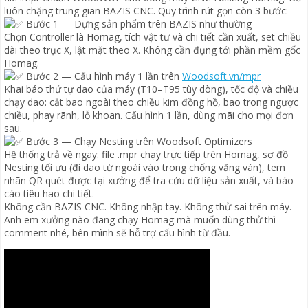
luôn chặng trung gian BAZIS CNC. Quy trình rút gọn còn 3 bước:
Bước 1 — Dựng sản phẩm trên BAZIS như thường
Chọn Controller là Homag, tích vật tư và chi tiết cần xuất, set chiều
dài theo trục X, lật mặt theo X. Không cần đụng tới phần mềm gốc
Homag.
Bước 2 — Cấu hình máy 1 lần trên
Woodsoft.vn/mpr
Khai báo thứ tự dao của máy (T10–T95 tùy dòng), tốc độ và chiều
chạy dao: cắt bao ngoài theo chiều kim đồng hồ, bao trong ngược
chiều, phay rãnh, lỗ khoan. Cấu hình 1 lần, dùng mãi cho mọi đơn
sau.
Bước 3 — Chạy Nesting trên Woodsoft Optimizers
Hệ thống trả về ngay: file .mpr chạy trực tiếp trên Homag, sơ đồ
Nesting tối ưu (đi dao từ ngoài vào trong chống văng ván), tem
nhãn QR quét được tại xưởng để tra cứu dữ liệu sản xuất, và báo
cáo tiêu hao chi tiết.
Không cần BAZIS CNC. Không nhập tay. Không thử-sai trên máy.
Anh em xưởng nào đang chạy Homag mà muốn dùng thử thì
comment nhé, bên mình sẽ hỗ trợ cấu hình từ đầu.