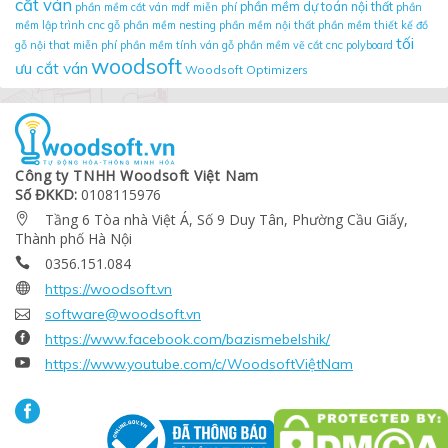
cắt ván
phần mềm dự toán nội thất
phần mềm cắt ván mdf miễn phí
phần
mềm lập trình cnc gỗ
phần mềm nesting
phần mềm nội thất
phần mềm thiết kế đồ
tối
gỗ nội that miễn phí
phần mềm tính ván gỗ
phần mềm vẽ cắt cnc
polyboard
woodsoft
ưu cắt ván
Woodsoft Optimizers
Công ty TNHH Woodsoft Việt Nam
Số ĐKKD:
0108115976
Tầng 6 Tòa nhà Việt Á, Số 9 Duy Tân, Phường Cầu Giấy,

Thành phố Hà Nội
0356.151.084


https://woodsoft.vn

software@woodsoft.vn

https://www.facebook.com/bazismebelshik/

https://www.youtube.com/c/WoodsoftViệtNam
