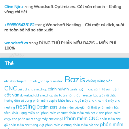
Clive Njiru
trong
Woodsoft Optimizers: Cắt ván nhanh – Không
văng chi tiết
+998903438182
trong
Woodsoft Nesting – Chỉ một cú click, xuất
ra toàn bộ hồ sơ sản xuất!
woodsoft.vn
trong
DÙNG THỬ PHẦN MỀM BAZIS – MIỄN PHÍ
100%
Thẻ
Bazis
chống văng ván
abf sketchup
afu ht
afu_ht
aspire nesting
CNC
cánh huỳnh
cài abf cho sketchup
cánh huỳnh cnc
cánh tủ soi huỳnh
cắt ván
dự toán nội thất
download abf sketchup
file excel báo giá nội thất
hướng dẫn sử dụng phần mềm aspire
khóa học cnc gỗ
máy cnc khoan lỗ
máy cnc
nesting
Optimizers
nesting
phần mềm báo giá nội thất
phần mềm bóc
tách khối lượng miễn phí
phần mềm cabinet
phần mềm cabinet vision
phần mềm
Phần mềm CNC
chạy cnc
phần mềm chạy máy cnc cắt gỗ
phần mềm cnc
phần mềm
gỗ
phần mềm cnc tiếng việt
phần mềm cutting
phần mềm cắt cnc