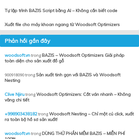
Tự lập trình BAZIS Script bằng AI – Không cần biết code
Xuất file cho máy khoan ngang từ Woodsoft Optimizers
Phản hồi gần đây
woodsoft.vn
trong
BAZIS – Woodsoft Optimizers Giải pháp
toàn diện cho sản xuất đồ gỗ
900918090
trong
Sản xuất tinh gọn với BAZIS và Woodsoft
Nesting
Clive Njiru
trong
Woodsoft Optimizers: Cắt ván nhanh – Không
văng chi tiết
+998903438182
trong
Woodsoft Nesting – Chỉ một cú click, xuất
ra toàn bộ hồ sơ sản xuất!
woodsoft.vn
trong
DÙNG THỬ PHẦN MỀM BAZIS – MIỄN PHÍ