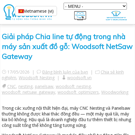
Vietnamese (vi)
Giải pháp Chia line tự động trong nhà
máy sản xuất đồ gỗ: Woodsoft NetSaw
Gateway
17/05/2026 |
Đăng bình luận của bạn
|
Chia sẻ kinh
nghiệm
,
Woodsoft Nesting
|
woodsoft.vn
CNC
,
nesting
,
panelsaw
,
woodsoft_nesting
,
woodsoft_netsaw_gateway
,
woodsoft_optimizers
,
Woodworking
Trong các xưởng nội thất hiện đại, máy CNC Nesting và Panelsaw
thường không được khai thác đồng đều — một máy quá tải, máy
kia bỏ không. Hậu quả là doanh nghiệp đầu tư thêm thiết bị nhưng
công suất tổng thể không tăng tương xứng.