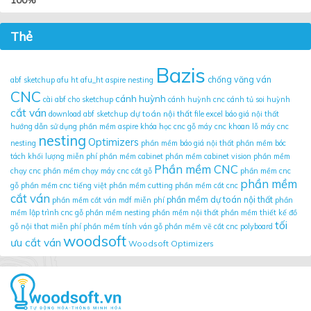
100%
Thẻ
Bazis
chống văng ván
abf sketchup
afu ht
afu_ht
aspire nesting
CNC
cánh huỳnh
cài abf cho sketchup
cánh huỳnh cnc
cánh tủ soi huỳnh
cắt ván
dự toán nội thất
download abf sketchup
file excel báo giá nội thất
hướng dẫn sử dụng phần mềm aspire
khóa học cnc gỗ
máy cnc khoan lỗ
máy cnc
nesting
Optimizers
nesting
phần mềm báo giá nội thất
phần mềm bóc
tách khối lượng miễn phí
phần mềm cabinet
phần mềm cabinet vision
phần mềm
Phần mềm CNC
chạy cnc
phần mềm chạy máy cnc cắt gỗ
phần mềm cnc
phần mềm
gỗ
phần mềm cnc tiếng việt
phần mềm cutting
phần mềm cắt cnc
cắt ván
phần mềm dự toán nội thất
phần mềm cắt ván mdf miễn phí
phần
mềm lập trình cnc gỗ
phần mềm nesting
phần mềm nội thất
phần mềm thiết kế đồ
tối
gỗ nội that miễn phí
phần mềm tính ván gỗ
phần mềm vẽ cắt cnc
polyboard
woodsoft
ưu cắt ván
Woodsoft Optimizers