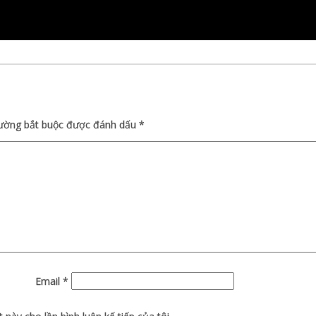
rường bắt buộc được đánh dấu
*
Email
*