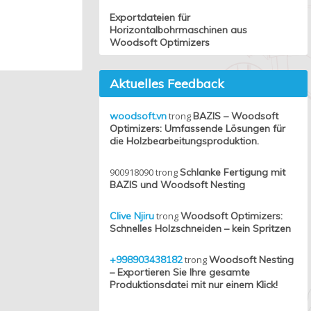
Exportdateien für
Horizontalbohrmaschinen aus
Woodsoft Optimizers
Aktuelles Feedback
woodsoft.vn
trong
BAZIS – Woodsoft
Optimizers: Umfassende Lösungen für
die Holzbearbeitungsproduktion.
900918090
trong
Schlanke Fertigung mit
BAZIS und Woodsoft Nesting
Clive Njiru
trong
Woodsoft Optimizers:
Schnelles Holzschneiden – kein Spritzen
+998903438182
trong
Woodsoft Nesting
– Exportieren Sie Ihre gesamte
Produktionsdatei mit nur einem Klick!