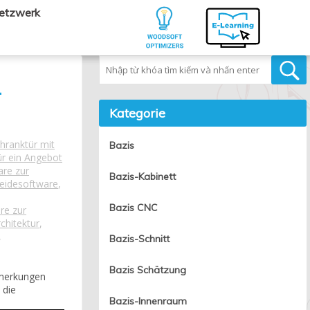
Netzwerk
Tìm kiếm
.
Kategorie
hranktür mit
Bazis
ür ein Angebot
are zur
Bazis-Kabinett
eidesoftware
,
Bazis CNC
re zur
chitektur
,
,
Bazis-Schnitt
Bazis Schätzung
nmerkungen
 die
Bazis-Innenraum