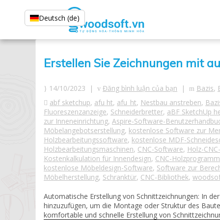
Deutsch (de)
Erstellen Sie Zeichnungen mit 
14/10/2023 |
Đăng bình luận của bạn
|
Bazis
,
abf sketchup
,
afu ht
,
afu_ht
,
Nestbau anstreben
,
Bazi
Fluoreszenzanzeige
,
Schneiderbretter
,
aBF SketchUp he
zur Inneneinrichtung
,
Aspire-Software-Benutzerhandbu
Möbelangebotserstellung
,
kostenlose Software zur Me
Holzbearbeitungssoftware
,
kostenlose MDF-Schneides
Holzbearbeitungsmaschinen
,
CNC-Software
,
Holz-CNC
Kostenkalkulation für Innendesign
,
CNC-Holzprogrammi
kostenlose Möbeldesign-Software
,
Software zur Berec
Möbelherstellung
,
Schranktür
,
CNC-Bibliothek
,
woodsof
Automatische Erstellung von Schnittzeichnungen: In de
hinzuzufügen, um die Montage oder Struktur des Bautei
komfortable und schnelle Erstellung von Schnittzeichnu