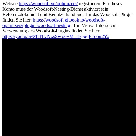
Website
https://woodsoft.vn/optimizers/
registrieren. Für dieses
Konto muss der Woodsoft-Nesting-Dienst aktiviert sein.
Referenzdokument und Benutzerhandbuch für das Woodsoft-Plugin
finden Sie hier:
https://woodsoft.gitbook.io/woodsoft-
optimizers/plugin-woodsoft-nesting
. Ein Video-Tutorial zur
Verwendung des Woodsoft-Plugins finden Sie hier:
https://youtu.be/Z8lNfzNxsSw?si=M_-fvpgqE1o5u2Yo