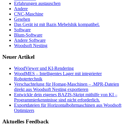
Erfahrungen austauschen
Andere
CNC-Maschine
Gesehen
Das Gerät ist mit Bazis Mebelshik kompatibel.
Software
Blum-Software
Andere Software
Woodsoft Nesting
Neuer Artikel
WoodViewer und KI-Rendering
WoodMES – Intelligentes Lager mit integrierter
Robotertechnik
Verschachtelung für Homag-Maschinen – .MPR-Dateien
direkt aus Woodsoft Nesting exportieren
Entwickle dein eigenes BAZIS-Skript mithilfe von KI –
Programmierkenntnisse sind nicht erforderlich.
Exportdateien für Horizontalbohrmaschinen aus Woodsoft
Optimizers
Aktuelles Feedback