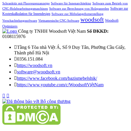
Schranktür mit Fluoreszenzanzeige
Software für Innenarchitektur
Software zum Betrieb von
Software zur
CNC-Holzbearbeitungsmaschinen
Software zur Berechnung von Holzpaneelen
Kostenkalkulation für Innendesign
Software zur Möbelangebotserstellung
woodsoft
Woodsoft
Verschachtelungssoftware
Vietnamesische CNC-Software
Optimizers
Công ty TNHH Woodsoft Việt Nam
Số ĐKKD:
0108115976

Tầng 6 Tòa nhà Việt Á, Số 9 Duy Tân, Phường Cầu Giấy,
Thành phố Hà Nội

0356.151.084

https://woodsoft.vn

software@woodsoft.vn

https://www.facebook.com/bazismebelshik/

https://www.youtube.com/c/WoodsoftViệtNam

