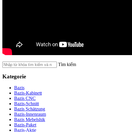
Tìm kiếm
Kategorie
Bazis
Bazis-Kabinett
Bazis CNC
Bazis-Schnitt
Bazis Schätzung
Bazis-Innenraum
Bazis Mebelshik
Bazis-Paket
Bazis-Aktie