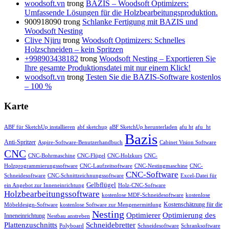
woodsoft.vn
trong
BAZIS – Woodsoft Optimizers:
Umfassende Lösungen für die Holzbearbeitungsproduktion.
900918090
trong
Schlanke Fertigung mit BAZIS und
Woodsoft Nesting
Clive Njiru
trong
Woodsoft Optimizers: Schnelles
Holzschneiden – kein Spritzen
+998903438182
trong
Woodsoft Nesting – Exportieren Sie
Ihre gesamte Produktionsdatei mit nur einem Klick!
woodsoft.vn
trong
Testen Sie die BAZIS-Software kostenlos
– 100 %
Karte
ABF für SketchUp installieren
abf sketchup
aBF SketchUp herunterladen
afu ht
afu_ht
Bazis
Anti-Spritzer
Aspire-Software-Benutzerhandbuch
Cabinet Vision Software
CNC
CNC-Bohrmaschine
CNC-Flügel
CNC-Holzkurs
CNC-
Holzprogrammierungssoftware
CNC-Laufzeitsoftware
CNC-Nestingmaschine
CNC-
CNC-Software
Schneidesoftware
CNC-Schnittzeichnungssoftware
Excel-Datei für
Gelbflügel
ein Angebot zur Inneneinrichtung
Holz-CNC-Software
Holzbearbeitungssoftware
kostenlose MDF-Schneidesoftware
kostenlose
Kostenschätzung für die
Möbeldesign-Software
kostenlose Software zur Mengenermittlung
Nesting
Optimierung des
Optimierer
Inneneinrichtung
Nestbau anstreben
Plattenzuschnitts
Schneidebretter
Polyboard
Schneidesoftware
Schranksoftware