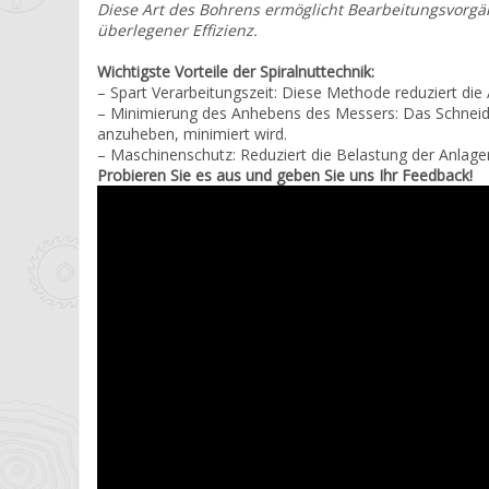
Diese Art des Bohrens ermöglicht Bearbeitungsvorgä
überlegener Effizienz.
Wichtigste Vorteile der Spiralnuttechnik:
– Spart Verarbeitungszeit: Diese Methode reduziert die 
– Minimierung des Anhebens des Messers: Das Schneidm
anzuheben, minimiert wird.
– Maschinenschutz: Reduziert die Belastung der Anlag
Probieren Sie es aus und geben Sie uns Ihr Feedback!