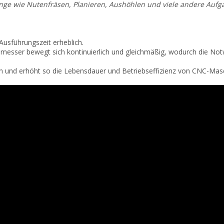
nge wie Nutenfräsen, Planieren, Aushöhlen und viele andere Aufg
Ausführungszeit erheblich.
esser bewegt sich kontinuierlich und gleichmäßig, wodurch die Not
en und erhöht so die Lebensdauer und Betriebseffizienz von CNC-Mas