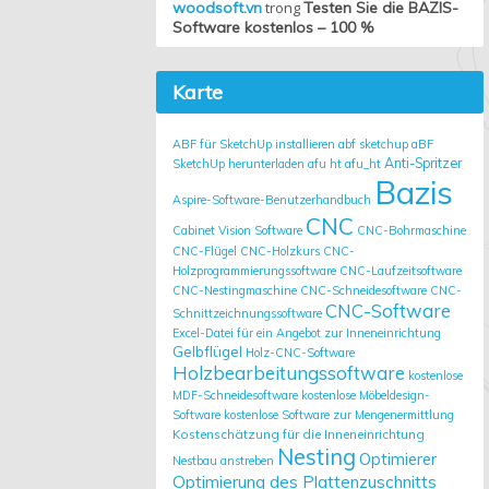
woodsoft.vn
trong
Testen Sie die BAZIS-
Software kostenlos – 100 %
Karte
ABF für SketchUp installieren
abf sketchup
aBF
Anti-Spritzer
SketchUp herunterladen
afu ht
afu_ht
Bazis
Aspire-Software-Benutzerhandbuch
CNC
Cabinet Vision Software
CNC-Bohrmaschine
CNC-Flügel
CNC-Holzkurs
CNC-
Holzprogrammierungssoftware
CNC-Laufzeitsoftware
CNC-Nestingmaschine
CNC-Schneidesoftware
CNC-
CNC-Software
Schnittzeichnungssoftware
Excel-Datei für ein Angebot zur Inneneinrichtung
Gelbflügel
Holz-CNC-Software
Holzbearbeitungssoftware
kostenlose
MDF-Schneidesoftware
kostenlose Möbeldesign-
Software
kostenlose Software zur Mengenermittlung
Kostenschätzung für die Inneneinrichtung
Nesting
Optimierer
Nestbau anstreben
Optimierung des Plattenzuschnitts