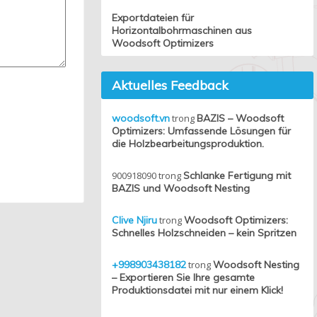
Exportdateien für
Horizontalbohrmaschinen aus
Woodsoft Optimizers
Aktuelles Feedback
woodsoft.vn
trong
BAZIS – Woodsoft
Optimizers: Umfassende Lösungen für
die Holzbearbeitungsproduktion.
900918090
trong
Schlanke Fertigung mit
BAZIS und Woodsoft Nesting
Clive Njiru
trong
Woodsoft Optimizers:
Schnelles Holzschneiden – kein Spritzen
+998903438182
trong
Woodsoft Nesting
– Exportieren Sie Ihre gesamte
Produktionsdatei mit nur einem Klick!