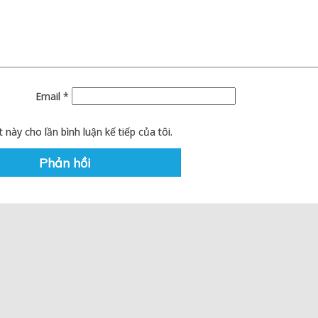
Email
*
 này cho lần bình luận kế tiếp của tôi.