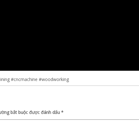
ining
#cncmachine
#woodworking
rường bắt buộc được đánh dấu
*