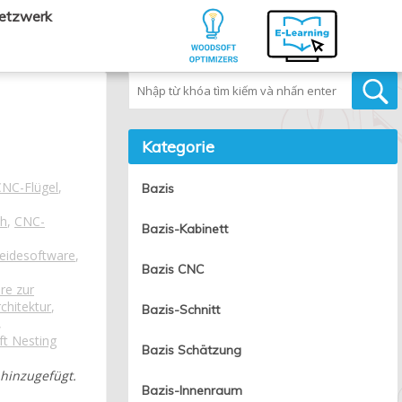
Netzwerk
Tìm kiếm
Kategorie
CNC-Flügel
,
Bazis
ch
,
CNC-
Bazis-Kabinett
eidesoftware
,
Bazis CNC
re zur
chitektur
,
Bazis-Schnitt
,
t Nesting
Bazis Schätzung
 hinzugefügt.
Bazis-Innenraum