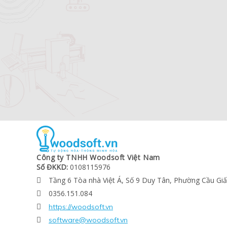
Công ty TNHH Woodsoft Việt Nam
Số ĐKKD:
0108115976
Tầng 6 Tòa nhà Việt Á, Số 9 Duy Tân, Phường Cầu Gi

0356.151.084

https://woodsoft.vn

software@woodsoft.vn
