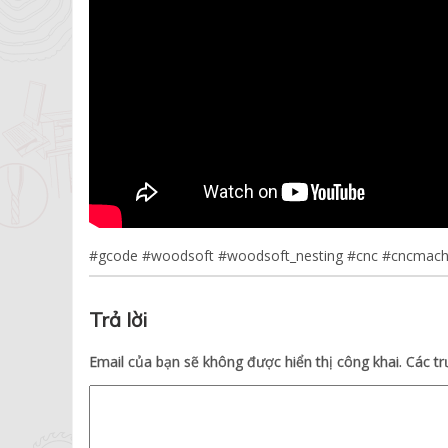
#gcode
#woodsoft
#woodsoft_nesting
#cnc
#cncmach
Trả lời
Email của bạn sẽ không được hiển thị công khai.
Các t