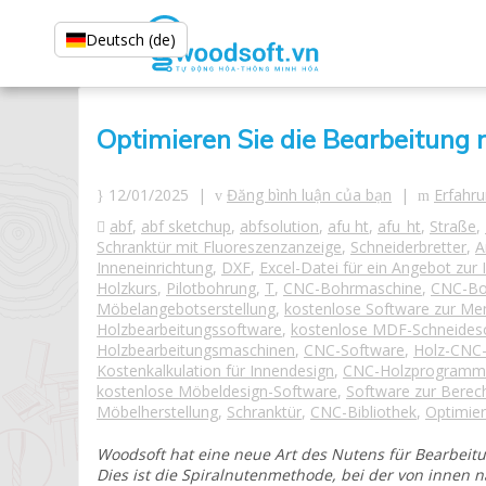
Deutsch (de)
Optimieren Sie die Bearbeitung 
12/01/2025 |
Đăng bình luận của bạn
|
Erfahr
abf
,
abf sketchup
,
abfsolution
,
afu ht
,
afu_ht
,
Straße
,
Schranktür mit Fluoreszenzanzeige
,
Schneiderbretter
,
A
Inneneinrichtung
,
DXF
,
Excel-Datei für ein Angebot zur 
Holzkurs
,
Pilotbohrung
,
T
,
CNC-Bohrmaschine
,
CNC-Bo
Möbelangebotserstellung
,
kostenlose Software zur Me
Holzbearbeitungssoftware
,
kostenlose MDF-Schneides
Holzbearbeitungsmaschinen
,
CNC-Software
,
Holz-CNC
Kostenkalkulation für Innendesign
,
CNC-Holzprogrammi
kostenlose Möbeldesign-Software
,
Software zur Berec
Möbelherstellung
,
Schranktür
,
CNC-Bibliothek
,
Optimier
Woodsoft hat eine neue Art des Nutens für Bearbeit
Dies ist die Spiralnutenmethode, bei der von innen 