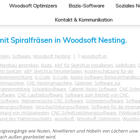
Woodsoft Optimizers
Bazis-Software
Soziales 
Kontakt & Kommunikation
mit Spiralfräsen in Woodsoft Nesting.
ungen
,
Software
,
Woodsoft Nesting
|
woodsoft.vn
Nestbau anstreben
,
Bazis
,
ABF für SketchUp installieren
,
Gelbflügel
,
nti-Spritzer
,
aBF SketchUp herunterladen
,
Kostenschätzung für die
Inneneinrichtung
,
G-Code
,
G-Code
,
Aspire-Software-Benutzerhandbu
hrmaschine
,
CNC-Nestingmaschine
,
Optimier
,
Software zur
ngenermittlung
,
Schranksoftware
,
Cabinet Vision Software
,
CNC-Schn
oftware
,
CNC-Laufzeitsoftware
,
Software zum Betrieb von CNC-
-Software
,
Vietnamesische CNC-Software
,
Schneidersoftware
,
Softwa
erungssoftware
,
Verschachtelungssoftware
,
Software für die Innenar
hnung von Holzpaneelen
,
CNC-Schnittzeichnungssoftware
,
Polyboard
ung des Plattenzuschnitts
,
woodsoft
,
Woodsoft Optimizers
,
Woodsof
ungsvorgänge wie Nuten, Nivellieren und Hobeln von Löchern usw.
nach außen gearbeitet wird.