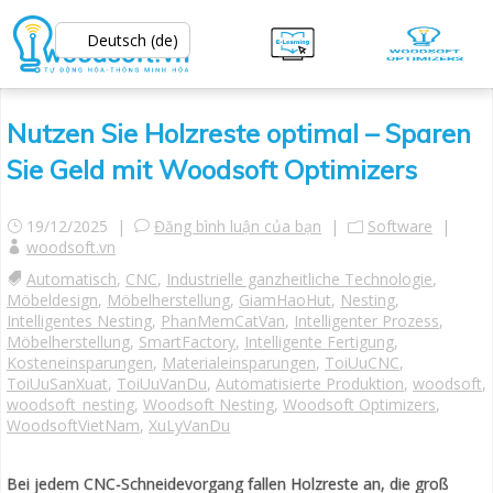
Deutsch (de)
Nutzen Sie Holzreste optimal – Sparen
Sie Geld mit Woodsoft Optimizers
19/12/2025 |
Đăng bình luận của bạn
|
Software
|
woodsoft.vn
Automatisch
,
CNC
,
Industrielle ganzheitliche Technologie
,
Möbeldesign
,
Möbelherstellung
,
GiamHaoHut
,
Nesting
,
Intelligentes Nesting
,
PhanMemCatVan
,
Intelligenter Prozess
,
Möbelherstellung
,
SmartFactory
,
Intelligente Fertigung
,
Kosteneinsparungen
,
Materialeinsparungen
,
ToiUuCNC
,
ToiUuSanXuat
,
ToiUuVanDu
,
Automatisierte Produktion
,
woodsoft
,
woodsoft_nesting
,
Woodsoft Nesting
,
Woodsoft Optimizers
,
WoodsoftVietNam
,
XuLyVanDu
Bei jedem CNC-Schneidevorgang fallen Holzreste an, die groß