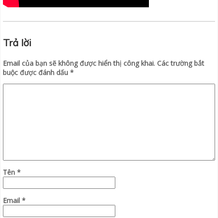
Trả lời
Email của bạn sẽ không được hiển thị công khai.
Các trường bắt
buộc được đánh dấu
*
Tên
*
Email
*