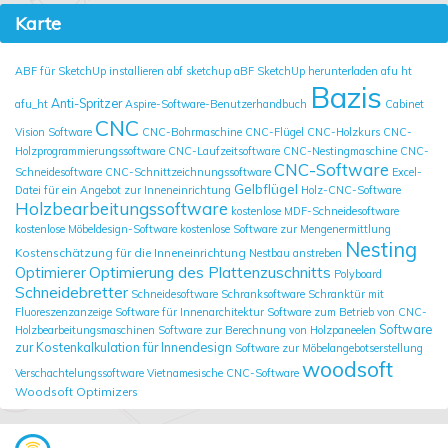
Karte
ABF für SketchUp installieren
abf sketchup
aBF SketchUp herunterladen
afu ht
Bazis
Anti-Spritzer
afu_ht
Aspire-Software-Benutzerhandbuch
Cabinet
CNC
Vision Software
CNC-Bohrmaschine
CNC-Flügel
CNC-Holzkurs
CNC-
Holzprogrammierungssoftware
CNC-Laufzeitsoftware
CNC-Nestingmaschine
CNC-
CNC-Software
Schneidesoftware
CNC-Schnittzeichnungssoftware
Excel-
Gelbflügel
Datei für ein Angebot zur Inneneinrichtung
Holz-CNC-Software
Holzbearbeitungssoftware
kostenlose MDF-Schneidesoftware
kostenlose Möbeldesign-Software
kostenlose Software zur Mengenermittlung
Nesting
Kostenschätzung für die Inneneinrichtung
Nestbau anstreben
Optimierung des Plattenzuschnitts
Optimierer
Polyboard
Schneidebretter
Schneidesoftware
Schranksoftware
Schranktür mit
Fluoreszenzanzeige
Software für Innenarchitektur
Software zum Betrieb von CNC-
Software
Holzbearbeitungsmaschinen
Software zur Berechnung von Holzpaneelen
zur Kostenkalkulation für Innendesign
Software zur Möbelangebotserstellung
woodsoft
Verschachtelungssoftware
Vietnamesische CNC-Software
Woodsoft Optimizers