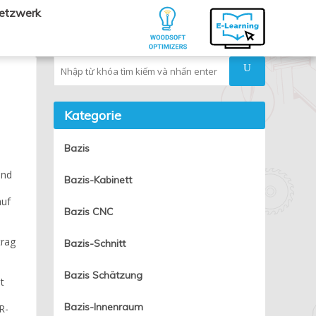
Netzwerk
Tìm kiếm
Kategorie
Bazis
und
Bazis-Kabinett
auf
Bazis CNC
trag
Bazis-Schnitt
Bazis Schätzung
t
Bazis-Innenraum
R-