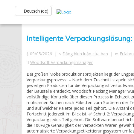
Deutsch (de)
Intelligente Verpackungslösung
09/05/2026 |
Đăng bình luận của bạn
|
Erfahr
Woodsoft Verpackungsmanager
Bei großen Möbelproduktionsprojekten liegt der Engpass
Verpackungsprozess: – Nach dem Zuschnitt stapeln sich 
jeweiligen Produkten für die Verpackung ist zeitaufwänd
der Baustelle entdeckt. Woodsoft Packing Manager wurd
vollständige Kontrolle über diesen Prozess in Echtzeit z
mühsamen Suchen nach Etiketten zum Sortieren der Te
und auf welcher Palette jedes Teil gehört. Die Anzahl 
Fortschritt jederzeit im Blick ist. ✅ Schritt 2: Verpack
Verpackung jedes Teil gehört. Die Software benachrichti
die 100%ige Genauigkeit der verpackten Waren gewährleis
automatisierte Verpackungsetikettierungssystem umfass