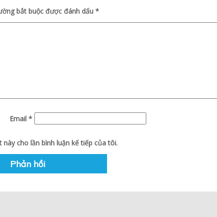
rường bắt buộc được đánh dấu
*
Email
*
 này cho lần bình luận kế tiếp của tôi.