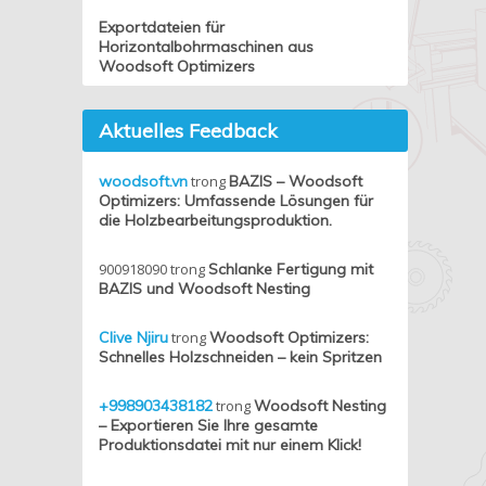
Exportdateien für
Horizontalbohrmaschinen aus
Woodsoft Optimizers
Aktuelles Feedback
woodsoft.vn
trong
BAZIS – Woodsoft
Optimizers: Umfassende Lösungen für
die Holzbearbeitungsproduktion.
900918090
trong
Schlanke Fertigung mit
BAZIS und Woodsoft Nesting
Clive Njiru
trong
Woodsoft Optimizers:
Schnelles Holzschneiden – kein Spritzen
+998903438182
trong
Woodsoft Nesting
– Exportieren Sie Ihre gesamte
Produktionsdatei mit nur einem Klick!