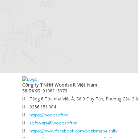
Công ty TNHH Woodsoft Việt Nam
Số ĐKKD:
0108115976
Tầng 6 Tòa nhà Việt Á, Số 9 Duy Tân, Phường Cầu Gi

0356.151.084

https://woodsoft.vn

software@woodsoft.vn

https://www.facebook.com/bazismebelshik/
