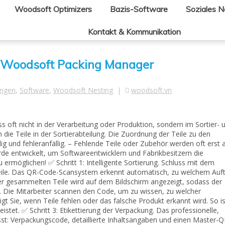
Woodsoft Optimizers
Bazis-Software
Soziales 
Kontakt & Kommunikation
: Woodsoft Packing Manager
ungen
,
Software
,
Woodsoft Nesting
|
woodsoft.vn
 oft nicht in der Verarbeitung oder Produktion, sondern im Sortier- 
die Teile in der Sortierabteilung. Die Zuordnung der Teile zu den
ig und fehleranfällig. – Fehlende Teile oder Zubehör werden oft erst 
e entwickelt, um Softwareentwicklern und Fabrikbesitzern die
u ermöglichen! ✅ Schritt 1: Intelligente Sortierung. Schluss mit dem
ile. Das QR-Code-Scansystem erkennt automatisch, zu welchem Auf
der gesammelten Teile wird auf dem Bildschirm angezeigt, sodass der
ung. Die Mitarbeiter scannen den Code, um zu wissen, zu welcher
gt Sie, wenn Teile fehlen oder das falsche Produkt erkannt wird. So is
tet. ✅ Schritt 3: Etikettierung der Verpackung. Das professionelle,
t: Verpackungscode, detaillierte Inhaltsangaben und einen Master-Q