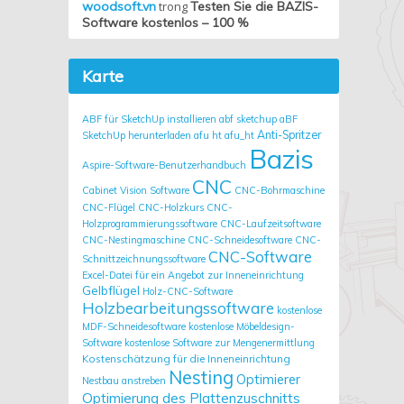
woodsoft.vn
trong
Testen Sie die BAZIS-
Software kostenlos – 100 %
Karte
ABF für SketchUp installieren
abf sketchup
aBF
Anti-Spritzer
SketchUp herunterladen
afu ht
afu_ht
Bazis
Aspire-Software-Benutzerhandbuch
CNC
Cabinet Vision Software
CNC-Bohrmaschine
CNC-Flügel
CNC-Holzkurs
CNC-
Holzprogrammierungssoftware
CNC-Laufzeitsoftware
CNC-Nestingmaschine
CNC-Schneidesoftware
CNC-
CNC-Software
Schnittzeichnungssoftware
Excel-Datei für ein Angebot zur Inneneinrichtung
Gelbflügel
Holz-CNC-Software
Holzbearbeitungssoftware
kostenlose
MDF-Schneidesoftware
kostenlose Möbeldesign-
Software
kostenlose Software zur Mengenermittlung
Kostenschätzung für die Inneneinrichtung
Nesting
Optimierer
Nestbau anstreben
Optimierung des Plattenzuschnitts