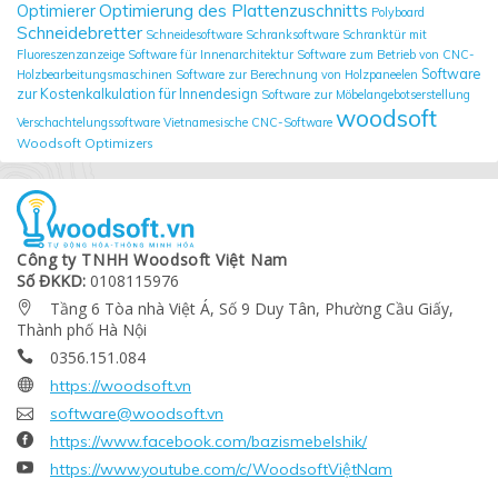
Optimierung des Plattenzuschnitts
Optimierer
Polyboard
Schneidebretter
Schneidesoftware
Schranksoftware
Schranktür mit
Fluoreszenzanzeige
Software für Innenarchitektur
Software zum Betrieb von CNC-
Software
Holzbearbeitungsmaschinen
Software zur Berechnung von Holzpaneelen
zur Kostenkalkulation für Innendesign
Software zur Möbelangebotserstellung
woodsoft
Verschachtelungssoftware
Vietnamesische CNC-Software
Woodsoft Optimizers
Công ty TNHH Woodsoft Việt Nam
Số ĐKKD:
0108115976
Tầng 6 Tòa nhà Việt Á, Số 9 Duy Tân, Phường Cầu Giấy,

Thành phố Hà Nội
0356.151.084


https://woodsoft.vn

software@woodsoft.vn

https://www.facebook.com/bazismebelshik/

https://www.youtube.com/c/WoodsoftViệtNam