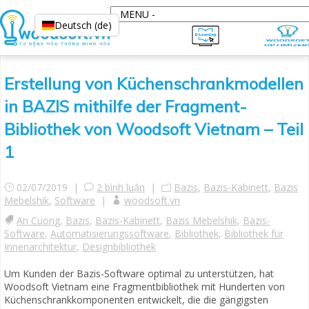
Deutsch (de)
Erstellung von Küchenschrankmodellen
in BAZIS mithilfe der Fragment-
Bibliothek von Woodsoft Vietnam – Teil
1
02/07/2019 |
2 bình luận
|
Bazis
,
Bazis-Kabinett
,
Bazis
Mebelshik
,
Software
|
woodsoft.vn
An Cuong
,
Bazis
,
Bazis-Kabinett
,
Bazis Mebelshik
,
Bazis-
Software
,
Automatisierungssoftware
,
Bibliothek
,
Bibliothek für
Innenarchitektur
,
Designbibliothek
Um Kunden der Bazis-Software optimal zu unterstützen, hat
Woodsoft Vietnam eine Fragmentbibliothek mit Hunderten von
Küchenschrankkomponenten entwickelt, die die gängigsten