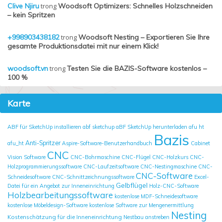
Clive Njiru
trong
Woodsoft Optimizers: Schnelles Holzschneiden
– kein Spritzen
+998903438182
trong
Woodsoft Nesting – Exportieren Sie Ihre
gesamte Produktionsdatei mit nur einem Klick!
woodsoft.vn
trong
Testen Sie die BAZIS-Software kostenlos –
100 %
Karte
ABF für SketchUp installieren
abf sketchup
aBF SketchUp herunterladen
afu ht
Bazis
Anti-Spritzer
afu_ht
Aspire-Software-Benutzerhandbuch
Cabinet
CNC
Vision Software
CNC-Bohrmaschine
CNC-Flügel
CNC-Holzkurs
CNC-
Holzprogrammierungssoftware
CNC-Laufzeitsoftware
CNC-Nestingmaschine
CNC-
CNC-Software
Schneidesoftware
CNC-Schnittzeichnungssoftware
Excel-
Gelbflügel
Datei für ein Angebot zur Inneneinrichtung
Holz-CNC-Software
Holzbearbeitungssoftware
kostenlose MDF-Schneidesoftware
kostenlose Möbeldesign-Software
kostenlose Software zur Mengenermittlung
Nesting
Kostenschätzung für die Inneneinrichtung
Nestbau anstreben