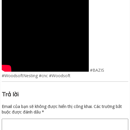
#BAZIS
#WoodsoftNesting #cnc #Woodsoft
Trả lời
Email của bạn sẽ không được hiển thị công khai.
Các trường bắt
buộc được đánh dấu
*