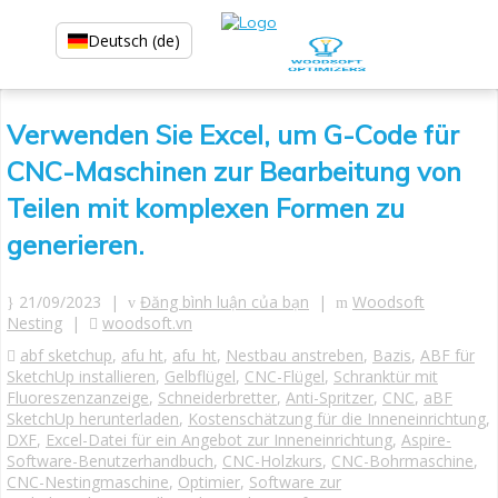
Deutsch (de)
Verwenden Sie Excel, um G-Code für
CNC-Maschinen zur Bearbeitung von
Teilen mit komplexen Formen zu
generieren.
21/09/2023 |
Đăng bình luận của bạn
|
Woodsoft
Nesting
|
woodsoft.vn
abf sketchup
,
afu ht
,
afu_ht
,
Nestbau anstreben
,
Bazis
,
ABF für
SketchUp installieren
,
Gelbflügel
,
CNC-Flügel
,
Schranktür mit
Fluoreszenzanzeige
,
Schneiderbretter
,
Anti-Spritzer
,
CNC
,
aBF
SketchUp herunterladen
,
Kostenschätzung für die Inneneinrichtung
,
DXF
,
Excel-Datei für ein Angebot zur Inneneinrichtung
,
Aspire-
Software-Benutzerhandbuch
,
CNC-Holzkurs
,
CNC-Bohrmaschine
,
CNC-Nestingmaschine
,
Optimier
,
Software zur