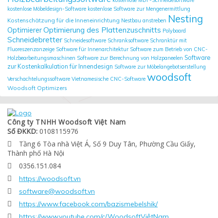
kostenlose MDF-Schneidesoftware
kostenlose Möbeldesign-Software
kostenlose Software zur Mengenermittlung
Nesting
Kostenschätzung für die Inneneinrichtung
Nestbau anstreben
Optimierung des Plattenzuschnitts
Optimierer
Polyboard
Schneidebretter
Schneidesoftware
Schranksoftware
Schranktür mit
Fluoreszenzanzeige
Software für Innenarchitektur
Software zum Betrieb von CNC-
Software
Holzbearbeitungsmaschinen
Software zur Berechnung von Holzpaneelen
zur Kostenkalkulation für Innendesign
Software zur Möbelangebotserstellung
woodsoft
Verschachtelungssoftware
Vietnamesische CNC-Software
Woodsoft Optimizers
Công ty TNHH Woodsoft Việt Nam
Số ĐKKD:
0108115976
Tầng 6 Tòa nhà Việt Á, Số 9 Duy Tân, Phường Cầu Giấy,

Thành phố Hà Nội
0356.151.084

https://woodsoft.vn

software@woodsoft.vn

https://www.facebook.com/bazismebelshik/

https://www.youtube.com/c/WoodsoftViệtNam
