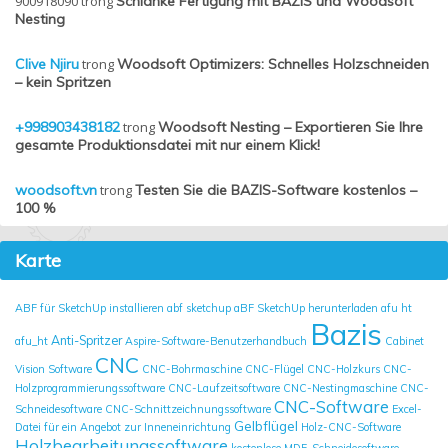
900918090
trong
Schlanke Fertigung mit BAZIS und Woodsoft
Nesting
Clive Njiru
trong
Woodsoft Optimizers: Schnelles Holzschneiden
– kein Spritzen
+998903438182
trong
Woodsoft Nesting – Exportieren Sie Ihre
gesamte Produktionsdatei mit nur einem Klick!
woodsoft.vn
trong
Testen Sie die BAZIS-Software kostenlos –
100 %
Karte
ABF für SketchUp installieren
abf sketchup
aBF SketchUp herunterladen
afu ht
Bazis
Anti-Spritzer
afu_ht
Aspire-Software-Benutzerhandbuch
Cabinet
CNC
Vision Software
CNC-Bohrmaschine
CNC-Flügel
CNC-Holzkurs
CNC-
Holzprogrammierungssoftware
CNC-Laufzeitsoftware
CNC-Nestingmaschine
CNC-
CNC-Software
Schneidesoftware
CNC-Schnittzeichnungssoftware
Excel-
Gelbflügel
Datei für ein Angebot zur Inneneinrichtung
Holz-CNC-Software
Holzbearbeitungssoftware