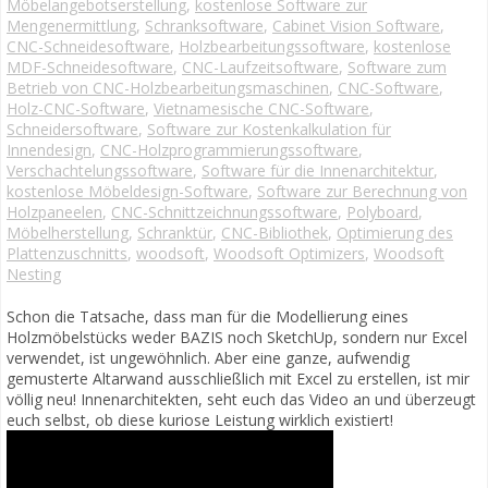
Möbelangebotserstellung
,
kostenlose Software zur
Mengenermittlung
,
Schranksoftware
,
Cabinet Vision Software
,
CNC-Schneidesoftware
,
Holzbearbeitungssoftware
,
kostenlose
MDF-Schneidesoftware
,
CNC-Laufzeitsoftware
,
Software zum
Betrieb von CNC-Holzbearbeitungsmaschinen
,
CNC-Software
,
Holz-CNC-Software
,
Vietnamesische CNC-Software
,
Schneidersoftware
,
Software zur Kostenkalkulation für
Innendesign
,
CNC-Holzprogrammierungssoftware
,
Verschachtelungssoftware
,
Software für die Innenarchitektur
,
kostenlose Möbeldesign-Software
,
Software zur Berechnung von
Holzpaneelen
,
CNC-Schnittzeichnungssoftware
,
Polyboard
,
Möbelherstellung
,
Schranktür
,
CNC-Bibliothek
,
Optimierung des
Plattenzuschnitts
,
woodsoft
,
Woodsoft Optimizers
,
Woodsoft
Nesting
Schon die Tatsache, dass man für die Modellierung eines
Holzmöbelstücks weder BAZIS noch SketchUp, sondern nur Excel
verwendet, ist ungewöhnlich. Aber eine ganze, aufwendig
gemusterte Altarwand ausschließlich mit Excel zu erstellen, ist mir
völlig neu! Innenarchitekten, seht euch das Video an und überzeugt
euch selbst, ob diese kuriose Leistung wirklich existiert!