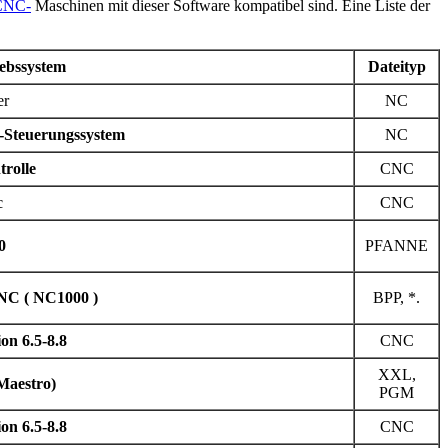
CNC-
Maschinen mit dieser Software kompatibel sind. Eine Liste der
ebssystem
Dateityp
er
NC
-Steuerungssystem
NC
rolle
CNC
c
CNC
0
PFANNE
NC (
NС1000
)
BPP, *.
on 6.5-8.8
CNC
XXL,
Maestro)
PGM
on 6.5-8.8
CNC