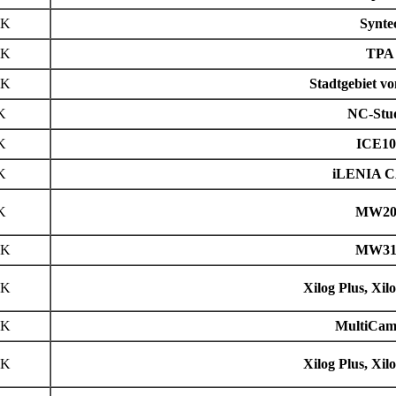
PK
Synte
PK
TPA
PK
Stadtgebiet v
K
NC-Stu
K
ICE10
K
iLENIA C
K
MW20
PK
MW31
PK
Xilog Plus, Xil
PK
MultiCam
PK
Xilog Plus, Xil