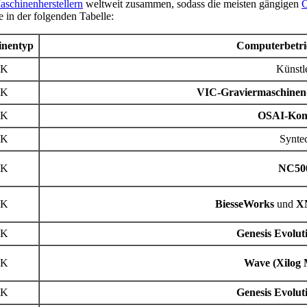
chinenherstellern
weltweit zusammen, sodass die meisten gängigen
e in der folgenden Tabelle:
inentyp
Computerbetri
PK
Künstl
PK
VIC-Graviermaschinen
PK
OSAI-Kont
PK
Synte
PK
NC50
PK
BiesseWorks
und
X
PK
Genesis Evoluti
PK
Wave (Xilog 
PK
Genesis Evoluti