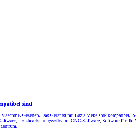
patibel sind
Maschine
,
Gesehen
,
Das Gerät ist mit Bazis Mebelshik kompatibel.
,
S
Software
,
Holzbearbeitungssoftware
,
CNC-Software
,
Software für die
szentrum.