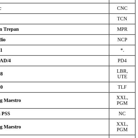
c
CNC
TCN
on Trepan
MPR
dio
NCP
1
*.
AD/4
PD4
LBR,
8
UTE
0
TLF
XXL,
og Maestro
PGM
 PSS
NC
XXL,
og Maestro
PGM