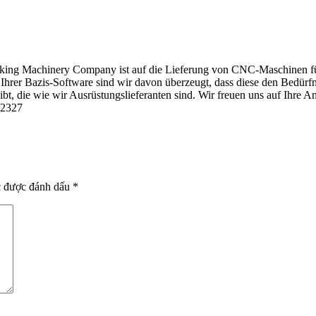
g Machinery Company ist auf die Lieferung von CNC-Maschinen für 
 Ihrer Bazis-Software sind wir davon überzeugt, dass diese den Bedürf
eibt, die wie wir Ausrüstungslieferanten sind. Wir freuen uns auf I
 2327
c được đánh dấu
*