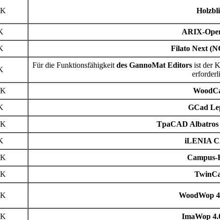
PK
Holzbli
K
ARIX-Op
K
Filato Next (N
Für die Funktionsfähigkeit
des GannoMat Editors
ist der 
K
erforderl
PK
WoodC
K
GCad Le
PK
TpaCAD Albatros 
K
iLENIA C
PK
Campus-
PK
TwinC
PK
WoodWop 4.
PK
ImaWop 4.0