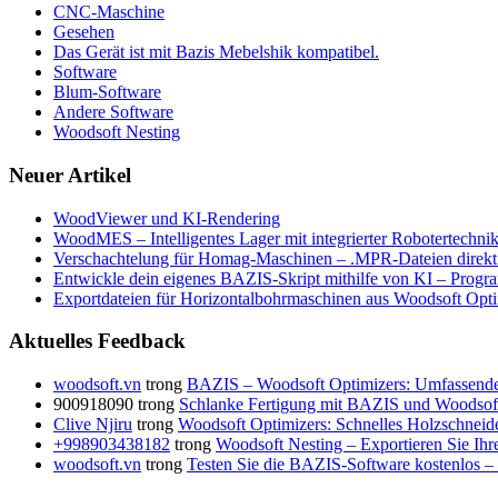
CNC-Maschine
Gesehen
Das Gerät ist mit Bazis Mebelshik kompatibel.
Software
Blum-Software
Andere Software
Woodsoft Nesting
Neuer Artikel
WoodViewer und KI-Rendering
WoodMES – Intelligentes Lager mit integrierter Robotertechni
Verschachtelung für Homag-Maschinen – .MPR-Dateien direkt 
Entwickle dein eigenes BAZIS-Skript mithilfe von KI – Program
Exportdateien für Horizontalbohrmaschinen aus Woodsoft Opti
Aktuelles Feedback
woodsoft.vn
trong
BAZIS – Woodsoft Optimizers: Umfassende 
900918090
trong
Schlanke Fertigung mit BAZIS und Woodsof
Clive Njiru
trong
Woodsoft Optimizers: Schnelles Holzschneide
+998903438182
trong
Woodsoft Nesting – Exportieren Sie Ihr
woodsoft.vn
trong
Testen Sie die BAZIS-Software kostenlos 