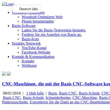
Deutsch (de)
Woodsoft Optimizers
Woodsoft Optimizers Web
Plugin herunterladen
Bazis-Software
Laden Sie die Bazis-Testversion herunter.
Fordern Sie ein Angebot von Bazis an.
Bazis-Kurs
Soziales Netzwerk
YouTube-Kanal
Facebook-Website
Kontakt & Kommunikation
Kontakt
Webbung
CNC-Maschinen, die mit der Bazis CNC-Software kom
08/01/2018 |
1 bình luận
|
Bazis
,
Bazis CNC
,
Bazis-Schnitt
,
CNC-
Bazis CNC
,
Bazis-Schnitt
,
Schneiderbretter
,
CNC-Maschine
,
Bazis-
Plattenzuschnitts
,
Exportieren Sie die Datei an das CNC-Bearbeitung