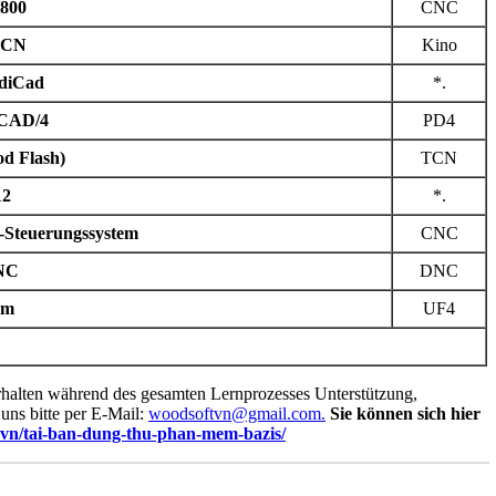
H800
CNC
h CN
Kino
EdiCad
*.
 CAD/4
PD4
d Flash)
TCN
12
*.
-Steuerungssystem
CNC
NC
DNC
am
UF4
rhalten während des gesamten Lernprozesses Unterstützung,
ns bitte per E-Mail:
woodsoftvn@gmail.com.
Sie können sich hier
t.vn/tai-ban-dung-thu-phan-mem-bazis/