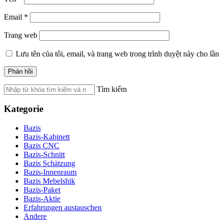
Email
*
Trang web
Lưu tên của tôi, email, và trang web trong trình duyệt này cho lần 
Tìm kiếm
Kategorie
Bazis
Bazis-Kabinett
Bazis CNC
Bazis-Schnitt
Bazis Schätzung
Bazis-Innenraum
Bazis Mebelshik
Bazis-Paket
Bazis-Aktie
Erfahrungen austauschen
Andere