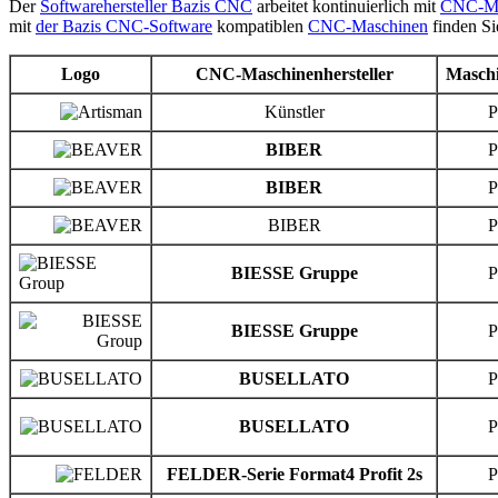
Der
Softwarehersteller Bazis CNC
arbeitet kontinuierlich mit
CNC-Mas
mit
der Bazis CNC-Software
kompatiblen
CNC-Maschinen
finden Si
Logo
CNC-Maschinenhersteller
Masch
Künstler
BIBER
BIBER
BIBER
BIESSE
Gruppe
BIESSE
Gruppe
BUSELLATO
BUSELLATO
FELDER-Serie Format4 Profit 2s