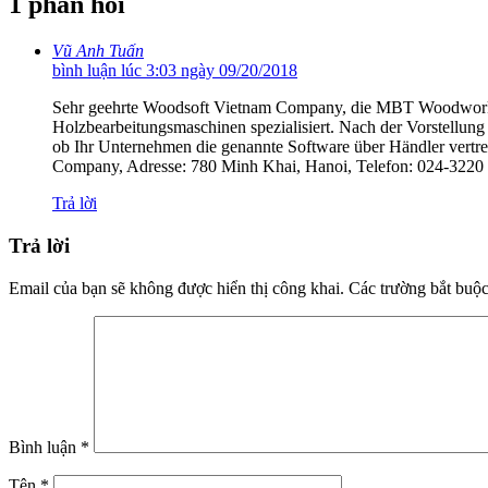
1 phản hồi
Vũ Anh Tuấn
bình luận lúc 3:03 ngày 09/20/2018
Sehr geehrte Woodsoft Vietnam Company, die MBT Woodworkin
Holzbearbeitungsmaschinen spezialisiert. Nach der Vorstellung
ob Ihr Unternehmen die genannte Software über Händler vertr
Company, Adresse: 780 Minh Khai, Hanoi, Telefon: 024-3220
Trả lời
Trả lời
Email của bạn sẽ không được hiển thị công khai.
Các trường bắt buộ
Bình luận
*
Tên
*