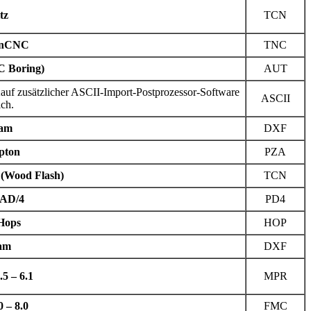
tz
TCN
enCNC
TNC
C Boring)
AUT
Kauf zusätzlicher ASCII-Import-Postprozessor-Software
ASCII
ich.
am
DXF
pton
PZA
(Wood Flash)
TCN
AD/4
PD4
Hops
HOP
am
DXF
5 – 6.1
MPR
 – 8.0
FMC