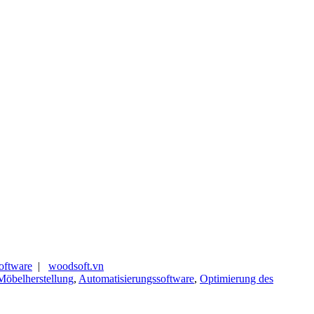
oftware
|
woodsoft.vn
 Möbelherstellung
,
Automatisierungssoftware
,
Optimierung des