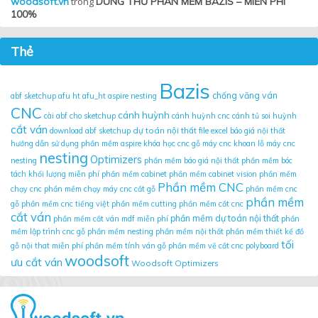
woodsoft.vn
trong
DÙNG THỬ PHẦN MỀM BAZIS – MIỄN PHÍ
100%
Thẻ
Bazis
chống văng ván
abf sketchup
afu ht
afu_ht
aspire nesting
CNC
cánh huỳnh
cài abf cho sketchup
cánh huỳnh cnc
cánh tủ soi huỳnh
cắt ván
dự toán nội thất
download abf sketchup
file excel báo giá nội thất
hướng dẫn sử dụng phần mềm aspire
khóa học cnc gỗ
máy cnc khoan lỗ
máy cnc
nesting
Optimizers
nesting
phần mềm báo giá nội thất
phần mềm bóc
tách khối lượng miễn phí
phần mềm cabinet
phần mềm cabinet vision
phần mềm
Phần mềm CNC
chạy cnc
phần mềm chạy máy cnc cắt gỗ
phần mềm cnc
phần mềm
gỗ
phần mềm cnc tiếng việt
phần mềm cutting
phần mềm cắt cnc
cắt ván
phần mềm dự toán nội thất
phần mềm cắt ván mdf miễn phí
phần
mềm lập trình cnc gỗ
phần mềm nesting
phần mềm nội thất
phần mềm thiết kế đồ
tối
gỗ nội that miễn phí
phần mềm tính ván gỗ
phần mềm vẽ cắt cnc
polyboard
woodsoft
ưu cắt ván
Woodsoft Optimizers