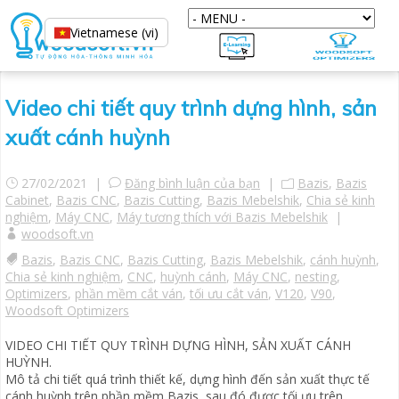
Vietnamese (vi)
Video chi tiết quy trình dựng hình, sản
xuất cánh huỳnh
27/02/2021 |
Đăng bình luận của bạn
|
Bazis
,
Bazis
Cabinet
,
Bazis CNC
,
Bazis Cutting
,
Bazis Mebelshik
,
Chia sẻ kinh
nghiệm
,
Máy CNC
,
Máy tương thích với Bazis Mebelshik
|
woodsoft.vn
Bazis
,
Bazis CNC
,
Bazis Cutting
,
Bazis Mebelshik
,
cánh huỳnh
,
Chia sẻ kinh nghiệm
,
CNC
,
huỳnh cánh
,
Máy CNC
,
nesting
,
Optimizers
,
phần mềm cắt ván
,
tối ưu cắt ván
,
V120
,
V90
,
Woodsoft Optimizers
VIDEO CHI TIẾT QUY TRÌNH DỰNG HÌNH, SẢN XUẤT CÁNH
HUỲNH.
Mô tả chi tiết quá trình thiết kế, dựng hình đến sản xuất thực tế
cánh huỳnh trên phần mềm Bazis, sau đó được tối ưu trên