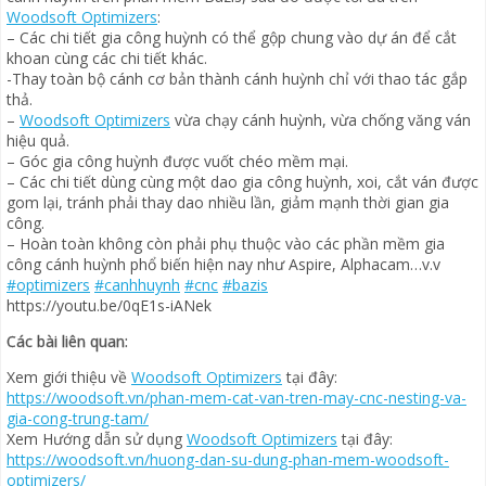
Woodsoft Optimizers
:
– Các chi tiết gia công huỳnh có thể gộp chung vào dự án để cắt
khoan cùng các chi tiết khác.
-Thay toàn bộ cánh cơ bản thành cánh huỳnh chỉ với thao tác gắp
thả.
–
Woodsoft Optimizers
vừa chạy cánh huỳnh, vừa chống văng ván
hiệu quả.
– Góc gia công huỳnh được vuốt chéo mềm mại.
– Các chi tiết dùng cùng một dao gia công huỳnh, xoi, cắt ván được
gom lại, tránh phải thay dao nhiều lần, giảm mạnh thời gian gia
công.
– Hoàn toàn không còn phải phụ thuộc vào các phần mềm gia
công cánh huỳnh phổ biến hiện nay như Aspire, Alphacam…v.v
#optimizers
#canhhuynh
#cnc
#bazis
https://youtu.be/0qE1s-iANek
Các bài liên quan:
Xem giới thiệu về
Woodsoft Optimizers
tại đây:
https://woodsoft.vn/phan-mem-cat-van-tren-may-cnc-nesting-va-
gia-cong-trung-tam/
Xem Hướng dẫn sử dụng
Woodsoft Optimizers
tại đây:
https://woodsoft.vn/huong-dan-su-dung-phan-mem-woodsoft-
optimizers/