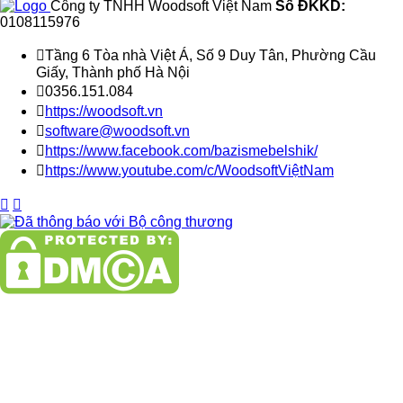
Công ty TNHH Woodsoft Việt Nam
Số ĐKKD:
0108115976

Tầng 6 Tòa nhà Việt Á, Số 9 Duy Tân, Phường Cầu
Giấy, Thành phố Hà Nội

0356.151.084

https://woodsoft.vn

software@woodsoft.vn

https://www.facebook.com/bazismebelshik/

https://www.youtube.com/c/WoodsoftViệtNam

