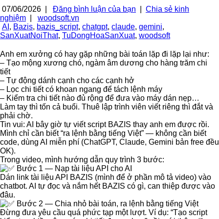
07/06/2026 |
Đăng bình luận của bạn
|
Chia sẻ kinh
nghiệm
|
woodsoft.vn
AI
,
Bazis
,
bazis_script
,
chatgpt
,
claude
,
gemini
,
SanXuatNoiThat
,
TuDongHoaSanXuat
,
woodsoft
Anh em xưởng có hay gặp những bài toán lặp đi lặp lại như:
– Tạo mộng xương chó, ngàm âm dương cho hàng trăm chi
tiết
– Tự động dánh cạnh cho các cạnh hở
– Lọc chi tiết có khoan ngang để tách lệnh máy
– Kiểm tra chi tiết nào đủ rộng để đưa vào máy dán nẹp…
Làm tay thì tốn cả buổi. Thuê lập trình viên viết riêng thì đắt và
phải chờ.
Tin vui: AI bây giờ tự viết script BAZIS thay anh em được rồi.
Mình chỉ cần biết “ra lệnh bằng tiếng Việt” — không cần biết
code, dùng AI miễn phí (ChatGPT, Claude, Gemini bản free đều
OK).
Trong video, mình hướng dẫn quy trình 3 bước:
Bước 1 — Nạp tài liệu API cho AI
Dán link tài liệu API BAZIS (mình để ở phần mô tả video) vào
chatbot. AI tự đọc và nắm hết BAZIS có gì, can thiệp được vào
đâu.
Bước 2 — Chia nhỏ bài toán, ra lệnh bằng tiếng Việt
Đừng đưa yêu cầu quá phức tạp một lượt. Ví dụ: “Tạo script