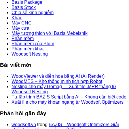
Bazis Package
Bazis Stock
Chia sẻ kinh nghiệm
Khác
Máy CNC
Máy cưa
Máy tương thích với Bazis Mebelshik
Phần mềm
Phần mềm của Blum
Phần mềm khác
Woodsoft Nesting
Bài viết mới
WoodViewer và diễn họa bằng AI (AI Render)
WoodMES – Kho thông minh tích hợp Robot
Nesting cho máy Homag — Xuất file .MPR thẳng từ
Woodsoft Nesting
Tự lập trình BAZIS Script bằng AI – Không cần biết code
Xuất file cho máy khoan ngang từ Woodsoft Optimizers
Phản hồi gần đây
woodsoft.vn
trong
BAZIS – Woodsoft Optimizers Giải