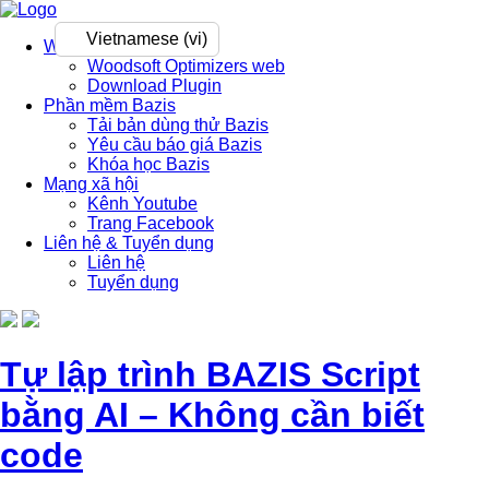
Vietnamese (vi)
Woodsoft Optimizers
Woodsoft Optimizers web
Download Plugin
Phần mềm Bazis
Tải bản dùng thử Bazis
Yêu cầu báo giá Bazis
Khóa học Bazis
Mạng xã hội
Kênh Youtube
Trang Facebook
Liên hệ & Tuyển dụng
Liên hệ
Tuyển dụng
Tự lập trình BAZIS Script
bằng AI – Không cần biết
code