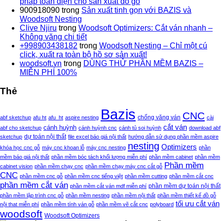
pháp toàn diện cho sản xuất đồ gỗ
900918090
trong
Sản xuất tinh gọn với BAZIS và
Woodsoft Nesting
Clive Njiru
trong
Woodsoft Optimizers: Cắt ván nhanh –
Không văng chi tiết
+998903438182
trong
Woodsoft Nesting – Chỉ một cú
click, xuất ra toàn bộ hồ sơ sản xuất!
woodsoft.vn
trong
DÙNG THỬ PHẦN MỀM BAZIS –
MIỄN PHÍ 100%
Thẻ
Bazis
CNC
chống văng ván
abf sketchup
afu ht
afu_ht
aspire nesting
cài
cắt ván
cánh huỳnh
abf cho sketchup
cánh huỳnh cnc
cánh tủ soi huỳnh
download abf
sketchup
dự toán nội thất
file excel báo giá nội thất
hướng dẫn sử dụng phần mềm aspire
nesting
Optimizers
khóa học cnc gỗ
máy cnc khoan lỗ
máy cnc nesting
phần
mềm báo giá nội thất
phần mềm bóc tách khối lượng miễn phí
phần mềm cabinet
phần mềm
Phần mềm
cabinet vision
phần mềm chạy cnc
phần mềm chạy máy cnc cắt gỗ
CNC
phần mềm cnc gỗ
phần mềm cnc tiếng việt
phần mềm cutting
phần mềm cắt cnc
phần mềm cắt ván
phần mềm dự toán nội thất
phần mềm cắt ván mdf miễn phí
phần mềm lập trình cnc gỗ
phần mềm nesting
phần mềm nội thất
phần mềm thiết kế đồ gỗ
tối ưu cắt ván
nội that miễn phí
phần mềm tính ván gỗ
phần mềm vẽ cắt cnc
polyboard
woodsoft
Woodsoft Optimizers