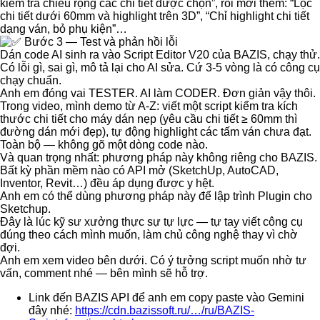
kiểm tra chiều rộng các chi tiết được chọn”, rồi mới thêm: “Lọc
chi tiết dưới 60mm và highlight trên 3D”, “Chỉ highlight chi tiết
dạng ván, bỏ phụ kiện”…
Bước 3 — Test và phản hồi lỗi
Dán code AI sinh ra vào Script Editor V20 của BAZIS, chạy thử.
Có lỗi gì, sai gì, mô tả lại cho AI sửa. Cứ 3-5 vòng là có công cụ
chạy chuẩn.
Anh em đóng vai TESTER. AI làm CODER. Đơn giản vậy thôi.
Trong video, mình demo từ A-Z: viết một script kiểm tra kích
thước chi tiết cho máy dán nẹp (yêu cầu chi tiết ≥ 60mm thì
đường dán mới đẹp), tự động highlight các tấm ván chưa đạt.
Toàn bộ — không gõ một dòng code nào.
Và quan trọng nhất: phương pháp này không riêng cho BAZIS.
Bất kỳ phần mềm nào có API mở (SketchUp, AutoCAD,
Inventor, Revit…) đều áp dụng được y hệt.
Anh em có thể dùng phương pháp này để lập trình Plugin cho
Sketchup.
Đây là lúc kỹ sư xưởng thực sự tự lực — tự tay viết công cụ
đúng theo cách mình muốn, làm chủ công nghệ thay vì chờ
đợi.
Anh em xem video bên dưới. Có ý tưởng script muốn nhờ tư
vấn, comment nhé — bên mình sẽ hỗ trợ.
Link đến BAZIS API để anh em copy paste vào Gemini
đây nhé:
https://cdn.bazissoft.ru/…/ru/BAZIS-