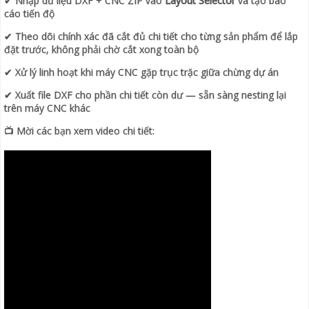
✔ Nhập dữ liệu DXF + CNC ZIP vào
Layout Selector
và tạo báo
cáo tiến độ
✔ Theo dõi chính xác đã cắt đủ chi tiết cho từng sản phẩm để lắp
đặt trước, không phải chờ cắt xong toàn bộ
✔ Xử lý linh hoạt khi máy CNC gặp trục trặc giữa chừng dự án
✔ Xuất file DXF cho phần chi tiết còn dư — sẵn sàng nesting lại
trên máy CNC khác
📺 Mời các bạn xem video chi tiết: