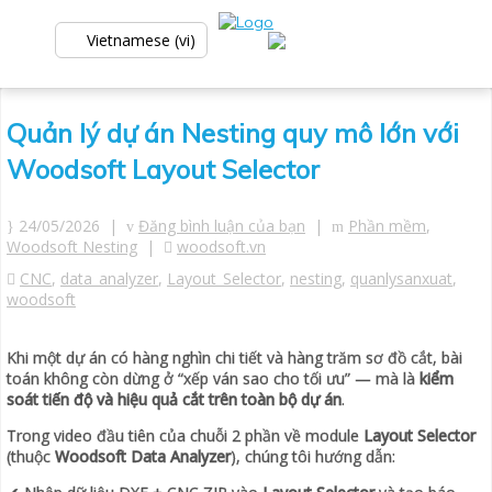
Vietnamese (vi)
Quản lý dự án Nesting quy mô lớn với
Woodsoft Layout Selector
24/05/2026 |
Đăng bình luận của bạn
|
Phần mềm
,
Woodsoft Nesting
|
woodsoft.vn
CNC
,
data_analyzer
,
Layout_Selector
,
nesting
,
quanlysanxuat
,
woodsoft
Khi một dự án có hàng nghìn chi tiết và hàng trăm sơ đồ cắt, bài
toán không còn dừng ở “xếp ván sao cho tối ưu” — mà là
kiểm
soát tiến độ và hiệu quả cắt trên toàn bộ dự án
.
Trong video đầu tiên của chuỗi 2 phần về module
Layout Selector
(thuộc
Woodsoft Data Analyzer
), chúng tôi hướng dẫn: