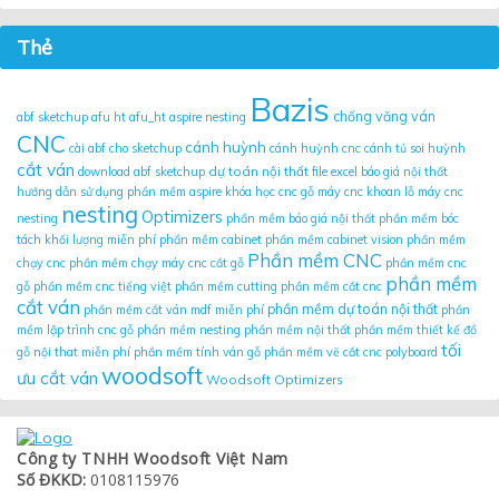
Thẻ
Bazis
chống văng ván
abf sketchup
afu ht
afu_ht
aspire nesting
CNC
cánh huỳnh
cài abf cho sketchup
cánh huỳnh cnc
cánh tủ soi huỳnh
cắt ván
dự toán nội thất
download abf sketchup
file excel báo giá nội thất
hướng dẫn sử dụng phần mềm aspire
khóa học cnc gỗ
máy cnc khoan lỗ
máy cnc
nesting
Optimizers
nesting
phần mềm báo giá nội thất
phần mềm bóc
tách khối lượng miễn phí
phần mềm cabinet
phần mềm cabinet vision
phần mềm
Phần mềm CNC
chạy cnc
phần mềm chạy máy cnc cắt gỗ
phần mềm cnc
phần mềm
gỗ
phần mềm cnc tiếng việt
phần mềm cutting
phần mềm cắt cnc
cắt ván
phần mềm dự toán nội thất
phần mềm cắt ván mdf miễn phí
phần
mềm lập trình cnc gỗ
phần mềm nesting
phần mềm nội thất
phần mềm thiết kế đồ
tối
gỗ nội that miễn phí
phần mềm tính ván gỗ
phần mềm vẽ cắt cnc
polyboard
woodsoft
ưu cắt ván
Woodsoft Optimizers
Công ty TNHH Woodsoft Việt Nam
Số ĐKKD:
0108115976