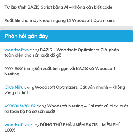
Tự lập trình BAZIS Script bằng AI – Không cần biết code
Xuất file cho máy khoan ngang từ Woodsoft Optimizers
Phản hồi gần đây
woodsoft.vn
trong
BAZIS – Woodsoft Optimizers Giải pháp
toàn diện cho sản xuất đồ gỗ
900918090
trong
Sản xuất tinh gọn với BAZIS và Woodsoft
Nesting
Clive Njiru
trong
Woodsoft Optimizers: Cắt ván nhanh – Không
văng chi tiết
+998903438182
trong
Woodsoft Nesting – Chỉ một cú click, xuất
ra toàn bộ hồ sơ sản xuất!
woodsoft.vn
trong
DÙNG THỬ PHẦN MỀM BAZIS – MIỄN PHÍ
100%