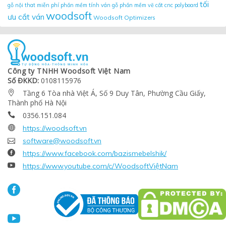
tối
gỗ nội that miễn phí
phần mềm tính ván gỗ
phần mềm vẽ cắt cnc
polyboard
woodsoft
ưu cắt ván
Woodsoft Optimizers
Công ty TNHH Woodsoft Việt Nam
Số ĐKKD:
0108115976
Tầng 6 Tòa nhà Việt Á, Số 9 Duy Tân, Phường Cầu Giấy,

Thành phố Hà Nội
0356.151.084


https://woodsoft.vn

software@woodsoft.vn

https://www.facebook.com/bazismebelshik/

https://www.youtube.com/c/WoodsoftViệtNam

