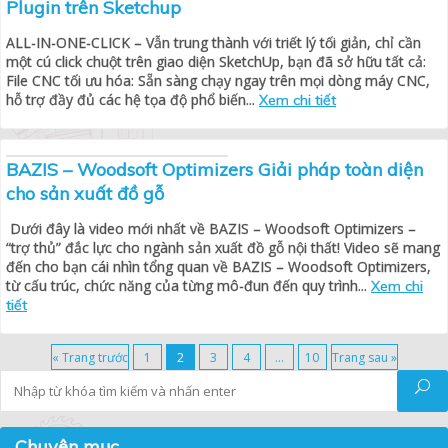
Plugin trên Sketchup
ALL-IN-ONE-CLICK – Vẫn trung thành với triết lý tối giản, chỉ cần
một cú click chuột trên giao diện SketchUp, bạn đã sở hữu tất cả:
File CNC tối ưu hóa: Sẵn sàng chạy ngay trên mọi dòng máy CNC,
hỗ trợ đầy đủ các hệ tọa độ phổ biến...
Xem chi tiết
BAZIS – Woodsoft Optimizers Giải pháp toàn diện
cho sản xuất đồ gỗ
Dưới đây là video mới nhất về BAZIS – Woodsoft Optimizers –
“trợ thủ” đắc lực cho ngành sản xuất đồ gỗ nội thất! Video sẽ mang
đến cho bạn cái nhìn tổng quan về BAZIS – Woodsoft Optimizers,
từ cấu trúc, chức năng của từng mô-đun đến quy trình...
Xem chi
tiết
« Trang trước
1
2
3
4
…
10
Trang sau »
Tìm kiếm
Chuyên mục