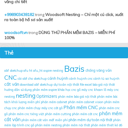
văng chi tiết
+998903438182
trong
Woodsoft Nesting – Chỉ một cú click, xuất
ra toàn bộ hồ sơ sản xuất!
woodsoft.vn
trong
DÙNG THỬ PHẦN MỀM BAZIS – MIỄN PHÍ
100%
Thẻ
Bazis
chống văng ván
abf sketchup
afu ht
afu_ht
aspire nesting
CNC
cánh huỳnh
cài abf cho sketchup
cánh huỳnh cnc
cánh tủ soi huỳnh
cắt ván
dự toán nội thất
download abf sketchup
file excel báo giá nội thất
hướng dẫn sử dụng phần mềm aspire
khóa học cnc gỗ
máy cnc khoan lỗ
máy cnc
nesting
Optimizers
nesting
phần mềm báo giá nội thất
phần mềm bóc
tách khối lượng miễn phí
phần mềm cabinet
phần mềm cabinet vision
phần mềm
Phần mềm CNC
chạy cnc
phần mềm chạy máy cnc cắt gỗ
phần mềm cnc
phần mềm
gỗ
phần mềm cnc tiếng việt
phần mềm cutting
phần mềm cắt cnc
cắt ván
phần mềm dự toán nội thất
phần mềm cắt ván mdf miễn phí
phần
mềm lập trình cnc gỗ
phần mềm nesting
phần mềm nội thất
phần mềm thiết kế đồ