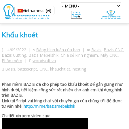
Vietnamese (vi)
Khấu khoét
14/09/2022 |
Đăng bình luận của bạn
|
Bazis
,
Bazis CNC
,
Bazis Cutting
,
Bazis Mebelshik
,
Chia sẻ kinh nghiệm
,
Máy CNC
,
Phần mềm
|
woodsoft.vn
Bazis
,
bazisscript
,
CNC
,
khauchitiet
,
nesting
Phần mềm BAZIS đã cho phép tạo khấu khoét để gắn giằng như
hình dưới, tiết kiệm công sức rất nhiều cho anh em khi dựng hình
trên BAZIS.
Link tải Script vui lòng chat với chuyên gia của chúng tôi để được
tư vấn nhé:
http://m.me/bazismebelshik
Chi tiết xin xem video sau: