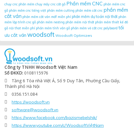
Phần mềm CNC
chạy cnc
phần mềm chạy máy cnc cắt gỗ
phần mềm cnc
phần mềm
gỗ
phần mềm cnc tiếng việt
phần mềm cutting
phần mềm cắt cnc
cắt ván
phần mềm dự toán nội thất
phần mềm cắt ván mdf miễn phí
phần
mềm lập trình cnc gỗ
phần mềm nesting
phần mềm nội thất
phần mềm thiết kế đồ
tối
gỗ nội that miễn phí
phần mềm tính ván gỗ
phần mềm vẽ cắt cnc
polyboard
woodsoft
ưu cắt ván
Woodsoft Optimizers
Công ty TNHH Woodsoft Việt Nam
Số ĐKKD:
0108115976
Tầng 6 Tòa nhà Việt Á, Số 9 Duy Tân, Phường Cầu Giấy,

Thành phố Hà Nội
0356.151.084

https://woodsoft.vn

software@woodsoft.vn

https://www.facebook.com/bazismebelshik/

https://www.youtube.com/c/WoodsoftViệtNam
