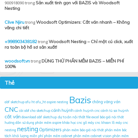
900918090
trong
Sản xuất tinh gọn với BAZIS và Woodsoft
Nesting
Clive Njiru
trong
Woodsoft Optimizers: Cắt ván nhanh – Không
văng chi tiết
+998903438182
trong
Woodsoft Nesting – Chỉ một cú click, xuất
ra toàn bộ hồ sơ sản xuất!
woodsoft.vn
trong
DÙNG THỬ PHẦN MỀM BAZIS – MIỄN PHÍ
100%
Thẻ
Bazis
chống văng ván
abf sketchup
afu ht
afu_ht
aspire nesting
CNC
cánh huỳnh
cài abf cho sketchup
cánh huỳnh cnc
cánh tủ soi huỳnh
cắt ván
dự toán nội thất
download abf sketchup
file excel báo giá nội thất
hướng dẫn sử dụng phần mềm aspire
khóa học cnc gỗ
máy cnc khoan lỗ
máy cnc
nesting
Optimizers
nesting
phần mềm báo giá nội thất
phần mềm bóc
tách khối lượng miễn phí
phần mềm cabinet
phần mềm cabinet vision
phần mềm