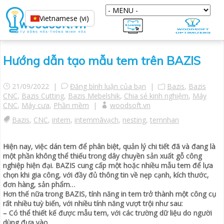
Vietnamese (vi)
Hướng dẫn tạo mẫu tem trên BAZIS
21/09/2022 |
Đăng bình luận của bạn
|
Bazis
,
Bazis
CNC
,
Bazis Cutting
,
Bazis Mebelshik
,
Chia sẻ kinh nghiệm
,
Máy
CNC
,
Máy cưa
,
Phần mềm
|
woodsoft.vn
Bazis
,
CNC
,
intem
,
intemmãvạch
,
nesting
,
temnhan
Hiện nay, việc dán tem để phân biệt, quản lý chi tiết đã và đang là
một phần không thể thiếu trong dây chuyền sản xuất gỗ công
nghiệp hiện đại. BAZIS cung cấp một hoặc nhiều mẫu tem để lựa
chọn khi gia công, với đầy đủ thông tin về nẹp cạnh, kích thước,
đơn hàng, sản phẩm…
Hơn thế nữa trong BAZIS, tính năng in tem trở thành một công cụ
rất nhiều tuỳ biến, với nhiều tính năng vượt trội như sau:
– Có thể thiết kế được mẫu tem, với các trường dữ liệu do người
dùng đưa vào.