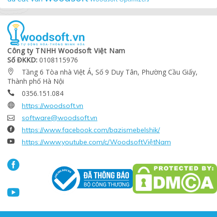
Công ty TNHH Woodsoft Việt Nam
Số ĐKKD:
0108115976
Tầng 6 Tòa nhà Việt Á, Số 9 Duy Tân, Phường Cầu Giấy,

Thành phố Hà Nội
0356.151.084


https://woodsoft.vn

software@woodsoft.vn

https://www.facebook.com/bazismebelshik/

https://www.youtube.com/c/WoodsoftViệtNam

