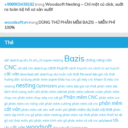
+998903438182
trong
Woodsoft Nesting – Chỉ một cú click, xuất
ra toàn bộ hồ sơ sản xuất!
woodsoft.vn
trong
DÙNG THỬ PHẦN MỀM BAZIS – MIỄN PHÍ
100%
Thẻ
Bazis
chống văng ván
abf sketchup
afu ht
afu_ht
aspire nesting
CNC
cánh huỳnh
cài abf cho sketchup
cánh huỳnh cnc
cánh tủ soi huỳnh
cắt ván
dự toán nội thất
download abf sketchup
file excel báo giá nội thất
hướng dẫn sử dụng phần mềm aspire
khóa học cnc gỗ
máy cnc khoan lỗ
máy cnc
nesting
Optimizers
nesting
phần mềm báo giá nội thất
phần mềm bóc
tách khối lượng miễn phí
phần mềm cabinet
phần mềm cabinet vision
phần mềm
Phần mềm CNC
chạy cnc
phần mềm chạy máy cnc cắt gỗ
phần mềm cnc
phần mềm
gỗ
phần mềm cnc tiếng việt
phần mềm cutting
phần mềm cắt cnc
cắt ván
phần mềm dự toán nội thất
phần mềm cắt ván mdf miễn phí
phần
mềm lập trình cnc gỗ
phần mềm nesting
phần mềm nội thất
phần mềm thiết kế đồ
tối
gỗ nội that miễn phí
phần mềm tính ván gỗ
phần mềm vẽ cắt cnc
polyboard
woodsoft
ưu cắt ván
Woodsoft Optimizers