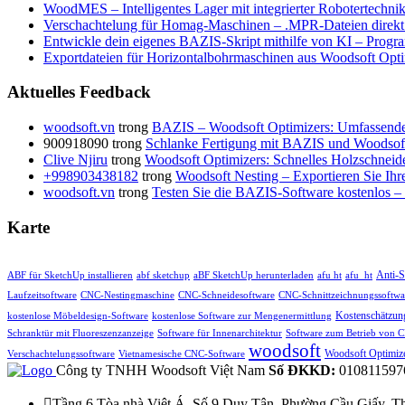
WoodMES – Intelligentes Lager mit integrierter Robotertechni
Verschachtelung für Homag-Maschinen – .MPR-Dateien direkt 
Entwickle dein eigenes BAZIS-Skript mithilfe von KI – Program
Exportdateien für Horizontalbohrmaschinen aus Woodsoft Opti
Aktuelles Feedback
woodsoft.vn
trong
BAZIS – Woodsoft Optimizers: Umfassende 
900918090
trong
Schlanke Fertigung mit BAZIS und Woodsof
Clive Njiru
trong
Woodsoft Optimizers: Schnelles Holzschneide
+998903438182
trong
Woodsoft Nesting – Exportieren Sie Ihr
woodsoft.vn
trong
Testen Sie die BAZIS-Software kostenlos 
Karte
Anti-S
ABF für SketchUp installieren
abf sketchup
aBF SketchUp herunterladen
afu ht
afu_ht
Laufzeitsoftware
CNC-Nestingmaschine
CNC-Schneidesoftware
CNC-Schnittzeichnungssoftwa
Kostenschätzung
kostenlose Möbeldesign-Software
kostenlose Software zur Mengenermittlung
Schranktür mit Fluoreszenzanzeige
Software für Innenarchitektur
Software zum Betrieb von 
woodsoft
Woodsoft Optimiz
Verschachtelungssoftware
Vietnamesische CNC-Software
Công ty TNHH Woodsoft Việt Nam
Số ĐKKD:
010811597

Tầng 6 Tòa nhà Việt Á, Số 9 Duy Tân, Phường Cầu Giấy, T