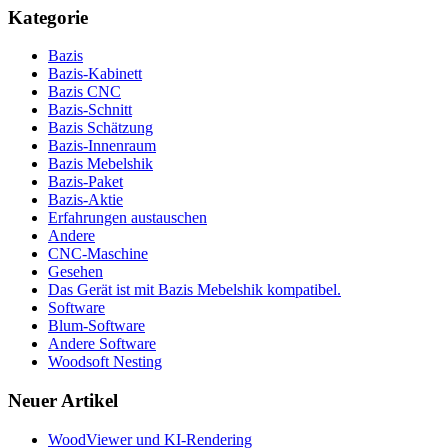
Kategorie
Bazis
Bazis-Kabinett
Bazis CNC
Bazis-Schnitt
Bazis Schätzung
Bazis-Innenraum
Bazis Mebelshik
Bazis-Paket
Bazis-Aktie
Erfahrungen austauschen
Andere
CNC-Maschine
Gesehen
Das Gerät ist mit Bazis Mebelshik kompatibel.
Software
Blum-Software
Andere Software
Woodsoft Nesting
Neuer Artikel
WoodViewer und KI-Rendering