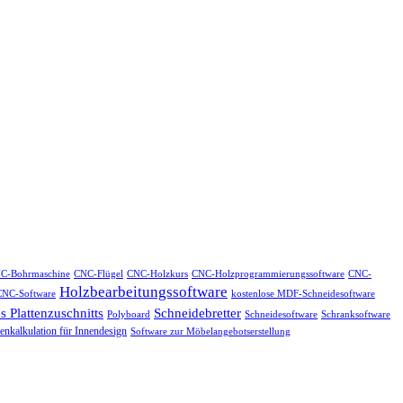
C-Bohrmaschine
CNC-Flügel
CNC-Holzkurs
CNC-Holzprogrammierungssoftware
CNC-
Holzbearbeitungssoftware
CNC-Software
kostenlose MDF-Schneidesoftware
 Plattenzuschnitts
Schneidebretter
Polyboard
Schneidesoftware
Schranksoftware
enkalkulation für Innendesign
Software zur Möbelangebotserstellung