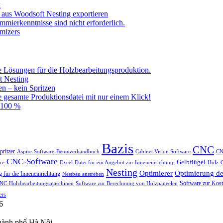
k
aus Woodsoft Nesting exportieren
mierkenntnisse sind nicht erforderlich.
mizers
Lösungen für die Holzbearbeitungsproduktion.
t Nesting
n – kein Spritzen
e gesamte Produktionsdatei mit nur einem Klick!
– 100 %
Bazis
CNC
pritzer
Aspire-Software-Benutzerhandbuch
Cabinet Vision Software
CN
CNC-Software
Gelbflügel
re
Excel-Datei für ein Angebot zur Inneneinrichtung
Holz-
Nesting
Optimierung des
Optimierer
 für die Inneneinrichtung
Nestbau anstreben
Software zur Kost
CNC-Holzbearbeitungsmaschinen
Software zur Berechnung von Holzpaneelen
ers
6
hành phố Hà Nội