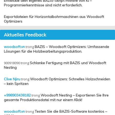
Entwickle dein eigenes BAZIS-Skript mithilfe von KI –
Programmierkenntnisse sind nicht erforderlich.
Exportdateien für Horizontalbohrmaschinen aus Woodsoft
Optimizers
Aktuelles Feedback
woodsoft.vn
trong
BAZIS – Woodsoft Optimizers: Umfassende
Lösungen für die Holzbearbeitungsproduktion.
900918090
trong
Schlanke Fertigung mit BAZIS und Woodsoft
Nesting
Clive Njiru
trong
Woodsoft Optimizers: Schnelles Holzschneiden
– kein Spritzen
+998903438182
trong
Woodsoft Nesting – Exportieren Sie Ihre
gesamte Produktionsdatei mit nur einem Klick!
woodsoft.vn
trong
Testen Sie die BAZIS-Software kostenlos –