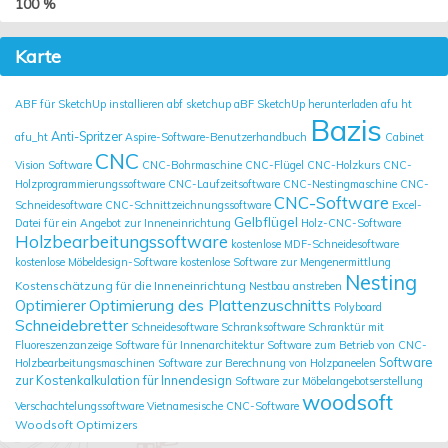
100 %
Karte
ABF für SketchUp installieren
abf sketchup
aBF SketchUp herunterladen
afu ht
Bazis
Anti-Spritzer
afu_ht
Aspire-Software-Benutzerhandbuch
Cabinet
CNC
Vision Software
CNC-Bohrmaschine
CNC-Flügel
CNC-Holzkurs
CNC-
Holzprogrammierungssoftware
CNC-Laufzeitsoftware
CNC-Nestingmaschine
CNC-
CNC-Software
Schneidesoftware
CNC-Schnittzeichnungssoftware
Excel-
Gelbflügel
Datei für ein Angebot zur Inneneinrichtung
Holz-CNC-Software
Holzbearbeitungssoftware
kostenlose MDF-Schneidesoftware
kostenlose Möbeldesign-Software
kostenlose Software zur Mengenermittlung
Nesting
Kostenschätzung für die Inneneinrichtung
Nestbau anstreben
Optimierung des Plattenzuschnitts
Optimierer
Polyboard
Schneidebretter
Schneidesoftware
Schranksoftware
Schranktür mit
Fluoreszenzanzeige
Software für Innenarchitektur
Software zum Betrieb von CNC-
Software
Holzbearbeitungsmaschinen
Software zur Berechnung von Holzpaneelen
zur Kostenkalkulation für Innendesign
Software zur Möbelangebotserstellung
woodsoft
Verschachtelungssoftware
Vietnamesische CNC-Software
Woodsoft Optimizers