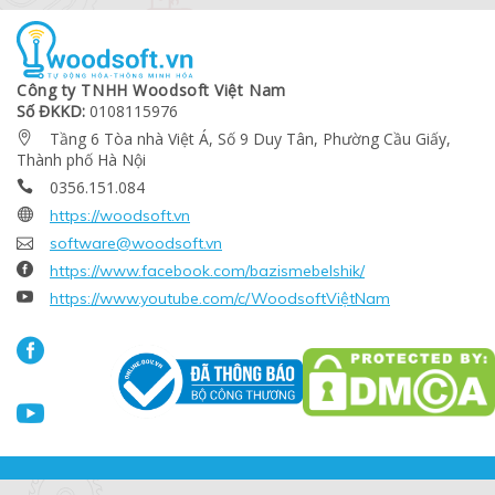
Công ty TNHH Woodsoft Việt Nam
Số ĐKKD:
0108115976
Tầng 6 Tòa nhà Việt Á, Số 9 Duy Tân, Phường Cầu Giấy,

Thành phố Hà Nội
0356.151.084


https://woodsoft.vn

software@woodsoft.vn

https://www.facebook.com/bazismebelshik/

https://www.youtube.com/c/WoodsoftViệtNam

