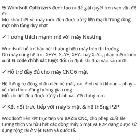
🎯
Woodsoft Optimizers
được tạo ra để giải quyết trọn vẹn vấn đề
đó.
Mọi khác biệt về máy móc đều được xử lý
liền mạch trong cùng
một nền tảng duy nhất
.
✔ Tương thích mạnh mẽ với máy Nesting
Woodsoft hỗ trợ hầu hết thương hiệu máy trên thị trường.
Dù máy dùng hệ trục X+Y+, X–Y+, X+Y– hay X–Y–, phần mềm luôn
xuất
G-code chính xác tuyệt đối
, ổn định khi đưa vào sản xuất.
✔ Hỗ trợ đầy đủ cho máy CNC 6 mặt
Hệ thống tự động nhận diện bề mặt, xác định vị trí khoan – phay –
xẻ rãnh theo đúng hướng gia công.
Mỗi chi tiết đều được xử lý chính xác đến từng mm.
✔ Kết nối trực tiếp với máy 5 mặt & hệ thống P2P
Woodsoft liên kết trực tiếp với
BAZIS CNC
, cho phép xuất file
tương thích với hầu hết các dòng máy 5 mặt và P2P đang được sử
dụng rộng rãi ở Việt Nam và quốc tế.