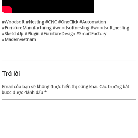
#Woodsoft #Nesting #CNC #OneClick #Automation
#FurnitureManufacturing #woodsoftnesting #woodsoft_nesting
#SketchUp #Plugin #FurnitureDesign #SmartFactory
#MadeInVietnam
Trả lời
Email của bạn sẽ không được hiển thị công khai.
Các trường bắt
buộc được đánh dấu
*