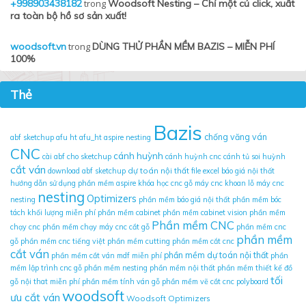
+998903438182
trong
Woodsoft Nesting – Chỉ một cú click, xuất
ra toàn bộ hồ sơ sản xuất!
woodsoft.vn
trong
DÙNG THỬ PHẦN MỀM BAZIS – MIỄN PHÍ
100%
Thẻ
Bazis
chống văng ván
abf sketchup
afu ht
afu_ht
aspire nesting
CNC
cánh huỳnh
cài abf cho sketchup
cánh huỳnh cnc
cánh tủ soi huỳnh
cắt ván
dự toán nội thất
download abf sketchup
file excel báo giá nội thất
hướng dẫn sử dụng phần mềm aspire
khóa học cnc gỗ
máy cnc khoan lỗ
máy cnc
nesting
Optimizers
nesting
phần mềm báo giá nội thất
phần mềm bóc
tách khối lượng miễn phí
phần mềm cabinet
phần mềm cabinet vision
phần mềm
Phần mềm CNC
chạy cnc
phần mềm chạy máy cnc cắt gỗ
phần mềm cnc
phần mềm
gỗ
phần mềm cnc tiếng việt
phần mềm cutting
phần mềm cắt cnc
cắt ván
phần mềm dự toán nội thất
phần mềm cắt ván mdf miễn phí
phần
mềm lập trình cnc gỗ
phần mềm nesting
phần mềm nội thất
phần mềm thiết kế đồ
tối
gỗ nội that miễn phí
phần mềm tính ván gỗ
phần mềm vẽ cắt cnc
polyboard
woodsoft
ưu cắt ván
Woodsoft Optimizers