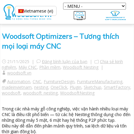
Vietnamese (vi)
Woodsoft Optimizers – Tương thích
mọi loại máy CNC
21/11/2025 |
Đăng bình luận của bạn
|
Chia sẻ kinh
nghiệm
,
Máy CNC
,
Phần mềm
,
Woodsoft Nesting
|
woodsoft.vn
Automation
,
CNC
,
FurnitureDesign
,
FurnitureManufacturing
,
madeinvietnam
,
nesting
,
OneClick
,
Plugin
,
Sketchup
,
SmartFactory
,
woodsoft
,
woodsoft_nesting
,
WoodsoftNesting
Trong các nhà máy gỗ công nghiệp, việc vận hành nhiều loại máy
CNC là điều rất phổ biến — từ các hệ Nesting thông dụng cho đến
những dòng máy 5 mặt, 6 mặt hay hệ thống P2P phức tạp.
Điều này dễ dẫn đến phân mảnh quy trình, sai lệch dữ liệu và tốn
thời gian đồng bộ.