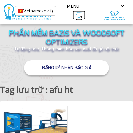
Vietnamese (vi)
PHẦN MỀM BAZIS VÀ WOODSOFT
OPTIMIZERS
Tự động hóa, Thông minh hóa sản xuất đồ gỗ nội thất
ĐĂNG KÝ NHẬN BÁO GIÁ
Tag lưu trữ : afu ht