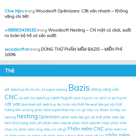
Clive Njiru
trong
Woodsoft Optimizers: Cắt ván nhanh – Không
văng chi tiết
+998903438182
trong
Woodsoft Nesting – Chỉ một cú click, xuất
ra toàn bộ hồ sơ sản xuất!
woodsoft.vn
trong
DÙNG THỬ PHẦN MỀM BAZIS – MIỄN PHÍ
100%
Thẻ
Bazis
chống văng ván
abf sketchup
afu ht
afu_ht
aspire nesting
CNC
cánh huỳnh
cài abf cho sketchup
cánh huỳnh cnc
cánh tủ soi huỳnh
cắt ván
dự toán nội thất
download abf sketchup
file excel báo giá nội thất
hướng dẫn sử dụng phần mềm aspire
khóa học cnc gỗ
máy cnc khoan lỗ
máy cnc
nesting
Optimizers
nesting
phần mềm báo giá nội thất
phần mềm bóc
tách khối lượng miễn phí
phần mềm cabinet
phần mềm cabinet vision
phần mềm
Phần mềm CNC
chạy cnc
phần mềm chạy máy cnc cắt gỗ
phần mềm cnc
phần mềm
gỗ
phần mềm cnc tiếng việt
phần mềm cutting
phần mềm cắt cnc