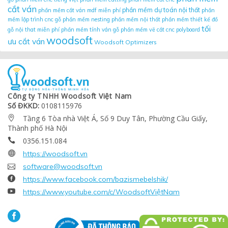
cắt ván
phần mềm dự toán nội thất
phần mềm cắt ván mdf miễn phí
phần
mềm lập trình cnc gỗ
phần mềm nesting
phần mềm nội thất
phần mềm thiết kế đồ
tối
gỗ nội that miễn phí
phần mềm tính ván gỗ
phần mềm vẽ cắt cnc
polyboard
woodsoft
ưu cắt ván
Woodsoft Optimizers
Công ty TNHH Woodsoft Việt Nam
Số ĐKKD:
0108115976
Tầng 6 Tòa nhà Việt Á, Số 9 Duy Tân, Phường Cầu Giấy,

Thành phố Hà Nội
0356.151.084


https://woodsoft.vn

software@woodsoft.vn

https://www.facebook.com/bazismebelshik/

https://www.youtube.com/c/WoodsoftViệtNam
