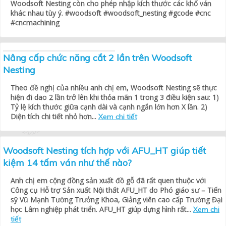
Woodsoft Nesting còn cho phép nhập kích thước các khổ ván
khác nhau tùy ý. #woodsoft #woodsoft_nesting #gcode #cnc
#cncmachining
Nâng cấp chức năng cắt 2 lần trên Woodsoft
Nesting
Theo đề nghị của nhiều anh chị em, Woodsoft Nesting sẽ thực
hiện đi dao 2 lần trở lên khi thỏa mãn 1 trong 3 điều kiện sau: 1)
Tỷ lệ kích thước giữa cạnh dài và cạnh ngắn lớn hơn X lần. 2)
Diện tích chi tiết nhỏ hơn...
Xem chi tiết
Woodsoft Nesting tích hợp với AFU_HT giúp tiết
kiệm 14 tấm ván như thế nào?
Anh chị em cộng đồng sản xuất đồ gỗ đã rất quen thuộc với
Công cụ Hỗ trợ Sản xuất Nội thất AFU_HT do Phó giáo sư – Tiến
sỹ Vũ Mạnh Tường Trưởng Khoa, Giảng viên cao cấp Trường Đại
học Lâm nghiệp phát triển. AFU_HT giúp dựng hình rất...
Xem chi
tiết