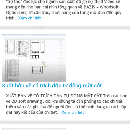
“trợ thủ” đắc lực cho ngành sản xuất đồ gỗ nội thất! Video sẽ
mang đến cho bạn cái nhìn tổng quan về BAZIS – Woodsoft
Optimizers, từ cấu trúc, chức năng của từng mô-đun đến quy
trình...
Xem chi tiết
Xuất bản vẽ có trích dẫn tự động mặt cắt
XUẤT BẢN VẼ CÓ TRÍCH DẪN TỰ ĐỘNG MẶT CẮT Trên các bản
vẽ 2D soft drawing , đôi khi chúng ta cần phóng to các chi tiết,
thêm vào các ghi chú để người đọc có thể hình dung ra cách lắp
đặt hay kết cấu của chi tiết....
Xem chi tiết