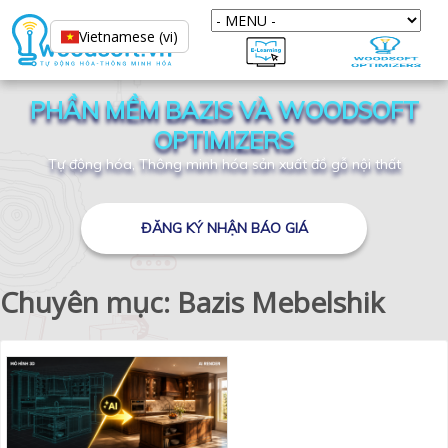
Vietnamese (vi)
PHẦN MỀM BAZIS VÀ WOODSOFT
OPTIMIZERS
Tự động hóa, Thông minh hóa sản xuất đồ gỗ nội thất
ĐĂNG KÝ NHẬN BÁO GIÁ
Chuyên mục: Bazis Mebelshik