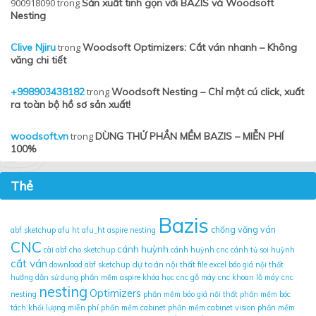
900918090
trong
Sản xuất tinh gọn với BAZIS và Woodsoft
Nesting
Clive Njiru
trong
Woodsoft Optimizers: Cắt ván nhanh – Không
văng chi tiết
+998903438182
trong
Woodsoft Nesting – Chỉ một cú click, xuất
ra toàn bộ hồ sơ sản xuất!
woodsoft.vn
trong
DÙNG THỬ PHẦN MỀM BAZIS – MIỄN PHÍ
100%
Thẻ
Bazis
chống văng ván
abf sketchup
afu ht
afu_ht
aspire nesting
CNC
cánh huỳnh
cài abf cho sketchup
cánh huỳnh cnc
cánh tủ soi huỳnh
cắt ván
dự toán nội thất
download abf sketchup
file excel báo giá nội thất
hướng dẫn sử dụng phần mềm aspire
khóa học cnc gỗ
máy cnc khoan lỗ
máy cnc
nesting
Optimizers
nesting
phần mềm báo giá nội thất
phần mềm bóc
tách khối lượng miễn phí
phần mềm cabinet
phần mềm cabinet vision
phần mềm