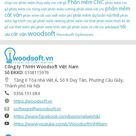
Phần mềm CNC
chạy cnc
phần mềm chạy máy cnc cắt gỗ
phần mềm cnc
phần mềm
gỗ
phần mềm cnc tiếng việt
phần mềm cutting
phần mềm cắt cnc
cắt ván
phần mềm dự toán nội thất
phần mềm cắt ván mdf miễn phí
phần
mềm lập trình cnc gỗ
phần mềm nesting
phần mềm nội thất
phần mềm thiết kế đồ
tối
gỗ nội that miễn phí
phần mềm tính ván gỗ
phần mềm vẽ cắt cnc
polyboard
woodsoft
ưu cắt ván
Woodsoft Optimizers
Công ty TNHH Woodsoft Việt Nam
Số ĐKKD:
0108115976
Tầng 6 Tòa nhà Việt Á, Số 9 Duy Tân, Phường Cầu Giấy,

Thành phố Hà Nội
0356.151.084


https://woodsoft.vn

software@woodsoft.vn

https://www.facebook.com/bazismebelshik/

https://www.youtube.com/c/WoodsoftViệtNam