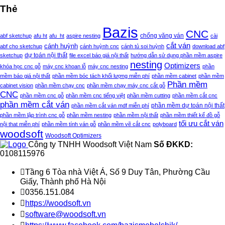
Thẻ
Bazis
CNC
chống văng ván
abf sketchup
afu ht
afu_ht
aspire nesting
cài
cắt ván
cánh huỳnh
abf cho sketchup
cánh huỳnh cnc
cánh tủ soi huỳnh
download abf
sketchup
dự toán nội thất
file excel báo giá nội thất
hướng dẫn sử dụng phần mềm aspire
nesting
Optimizers
khóa học cnc gỗ
máy cnc khoan lỗ
máy cnc nesting
phần
mềm báo giá nội thất
phần mềm bóc tách khối lượng miễn phí
phần mềm cabinet
phần mềm
Phần mềm
cabinet vision
phần mềm chạy cnc
phần mềm chạy máy cnc cắt gỗ
CNC
phần mềm cnc gỗ
phần mềm cnc tiếng việt
phần mềm cutting
phần mềm cắt cnc
phần mềm cắt ván
phần mềm dự toán nội thất
phần mềm cắt ván mdf miễn phí
phần mềm lập trình cnc gỗ
phần mềm nesting
phần mềm nội thất
phần mềm thiết kế đồ gỗ
tối ưu cắt ván
nội that miễn phí
phần mềm tính ván gỗ
phần mềm vẽ cắt cnc
polyboard
woodsoft
Woodsoft Optimizers
Công ty TNHH Woodsoft Việt Nam
Số ĐKKD:
0108115976

Tầng 6 Tòa nhà Việt Á, Số 9 Duy Tân, Phường Cầu
Giấy, Thành phố Hà Nội

0356.151.084

https://woodsoft.vn

software@woodsoft.vn