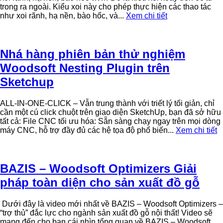
trong ra ngoài. Kiểu xoi này cho phép thực hiện các thao tác
như xoi rãnh, hạ nền, bào hốc, và...
Xem chi tiết
Nhá hàng phiên bản thử nghiệm
Woodsoft Nesting Plugin trên
Sketchup
ALL-IN-ONE-CLICK – Vẫn trung thành với triết lý tối giản, chỉ
cần một cú click chuột trên giao diện SketchUp, bạn đã sở hữu
tất cả: File CNC tối ưu hóa: Sẵn sàng chạy ngay trên mọi dòng
máy CNC, hỗ trợ đầy đủ các hệ tọa độ phổ biến...
Xem chi tiết
BAZIS – Woodsoft Optimizers Giải
pháp toàn diện cho sản xuất đồ gỗ
Dưới đây là video mới nhất về BAZIS – Woodsoft Optimizers –
“trợ thủ” đắc lực cho ngành sản xuất đồ gỗ nội thất! Video sẽ
mang đến cho bạn cái nhìn tổng quan về BAZIS – Woodsoft