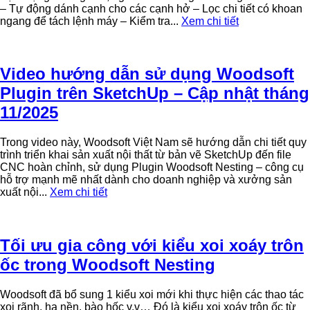
– Tự động dánh cạnh cho các cạnh hở – Lọc chi tiết có khoan
ngang để tách lệnh máy – Kiểm tra...
Xem chi tiết
Video hướng dẫn sử dụng Woodsoft
Plugin trên SketchUp – Cập nhật tháng
11/2025
Trong video này, Woodsoft Việt Nam sẽ hướng dẫn chi tiết quy
trình triển khai sản xuất nội thất từ bản vẽ SketchUp đến file
CNC hoàn chỉnh, sử dụng Plugin Woodsoft Nesting – công cụ
hỗ trợ mạnh mẽ nhất dành cho doanh nghiệp và xưởng sản
xuất nội...
Xem chi tiết
Tối ưu gia công với kiểu xoi xoáy trôn
ốc trong Woodsoft Nesting
Woodsoft đã bổ sung 1 kiểu xoi mới khi thực hiện các thao tác
xoi rãnh, hạ nền, bào hốc v.v… Đó là kiểu xoi xoáy trôn ốc từ