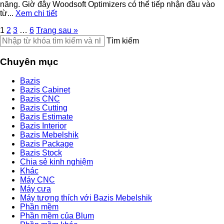
năng. Giờ đây Woodsoft Optimizers có thể tiếp nhận đầu vào
từ...
Xem chi tiết
1
2
3
…
6
Trang sau »
Tìm kiếm
Chuyên mục
Bazis
Bazis Cabinet
Bazis CNC
Bazis Cutting
Bazis Estimate
Bazis Interior
Bazis Mebelshik
Bazis Package
Bazis Stock
Chia sẻ kinh nghiệm
Khác
Máy CNC
Máy cưa
Máy tương thích với Bazis Mebelshik
Phần mềm
Phần mềm của Blum