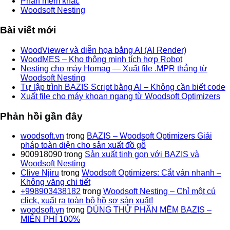
Phần mềm khác
Woodsoft Nesting
Bài viết mới
WoodViewer và diễn họa bằng AI (AI Render)
WoodMES – Kho thông minh tích hợp Robot
Nesting cho máy Homag — Xuất file .MPR thẳng từ
Woodsoft Nesting
Tự lập trình BAZIS Script bằng AI – Không cần biết code
Xuất file cho máy khoan ngang từ Woodsoft Optimizers
Phản hồi gần đây
woodsoft.vn
trong
BAZIS – Woodsoft Optimizers Giải
pháp toàn diện cho sản xuất đồ gỗ
900918090
trong
Sản xuất tinh gọn với BAZIS và
Woodsoft Nesting
Clive Njiru
trong
Woodsoft Optimizers: Cắt ván nhanh –
Không văng chi tiết
+998903438182
trong
Woodsoft Nesting – Chỉ một cú
click, xuất ra toàn bộ hồ sơ sản xuất!
woodsoft.vn
trong
DÙNG THỬ PHẦN MỀM BAZIS –
MIỄN PHÍ 100%