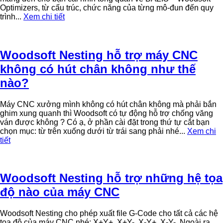
Optimizers, từ cấu trúc, chức năng của từng mô-đun đến quy
trình...
Xem chi tiết
Woodsoft Nesting hỗ trợ máy CNC
không có hút chân không như thế
nào?
Máy CNC xưởng mình không có hút chân không mà phải bắn
ghim xung quanh thì Woodsoft có tự động hỗ trợ chống văng
ván được không ? Có ạ, ở phần cài đặt trong thứ tự cắt bạn
chọn mục: từ trên xuống dưới từ trái sang phải nhé...
Xem chi
tiết
Woodsoft Nesting hỗ trợ những hệ tọa
độ nào của máy CNC
Woodsoft Nesting cho phép xuất file G-Code cho tất cả các hệ
tọa độ của máy CNC nhé: X+Y+, X+Y-, X-Y+, X-Y-. Ngoài ra