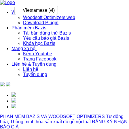
Vietnamese (vi)
Woodsoft Optimizers
Woodsoft Optimizers web
Download Plugin
Phần mềm Bazis
Tải bản dùng thử Bazis
Yêu cầu báo giá Bazis
Khóa học Bazis
Mạng xã hội
Kênh Youtube
Trang Facebook
Liên hệ & Tuyển dụng
Liên hệ
Tuyển dụng
PHẦN MỀM BAZIS VÀ WOODSOFT OPTIMIZERS
Tự động
hóa, Thông minh hóa sản xuất đồ gỗ nội thất
ĐĂNG KÝ NHẬN
BÁO GIÁ