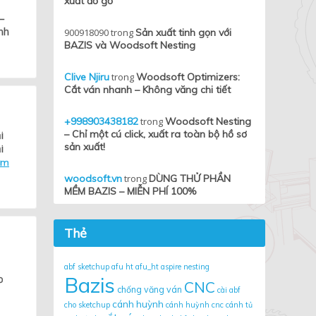
xuất đồ gỗ
 –
nh
900918090
trong
Sản xuất tinh gọn với
BAZIS và Woodsoft Nesting
Clive Njiru
trong
Woodsoft Optimizers:
Cắt ván nhanh – Không văng chi tiết
+998903438182
trong
Woodsoft Nesting
– Chỉ một cú click, xuất ra toàn bộ hồ sơ
i
sản xuất!
i
em
woodsoft.vn
trong
DÙNG THỬ PHẦN
MỀM BAZIS – MIỄN PHÍ 100%
Thẻ
abf sketchup
afu ht
afu_ht
aspire nesting
o
Bazis
CNC
chống văng ván
cài abf
cánh huỳnh
cho sketchup
cánh huỳnh cnc
cánh tủ