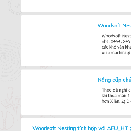
Woodsoft Nes
Woodsoft Nesti
nhé: X+Y+, X+Y
các khổ ván kh
#cncmachining
Nâng cấp chứ
Theo đề nghị củ
khi thỏa mãn 1 
hơn X lần. 2) Di
Woodsoft Nesting tích hợp với AFU_HT g