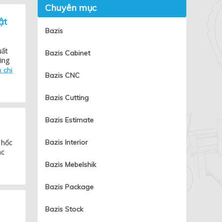
Chuyên mục
ật
Bazis
uất
Bazis Cabinet
ing
 chi
Bazis CNC
Bazis Cutting
Bazis Estimate
 hốc
Bazis Interior
ác
Bazis Mebelshik
Bazis Package
Bazis Stock