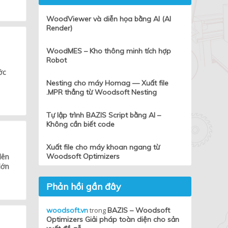
WoodViewer và diễn họa bằng AI (AI
Render)
WoodMES – Kho thông minh tích hợp
Robot
ớc
Nesting cho máy Homag — Xuất file
.MPR thẳng từ Woodsoft Nesting
Tự lập trình BAZIS Script bằng AI –
Không cần biết code
Xuất file cho máy khoan ngang từ
lên
Woodsoft Optimizers
lớn
Phản hồi gần đây
woodsoft.vn
trong
BAZIS – Woodsoft
Optimizers Giải pháp toàn diện cho sản