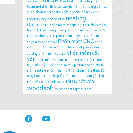
cắt ván
dự
soi huỳnh
download abf sketchup
toán nội thất
file excel báo giá nội thất
hướng dẫn sử
dụng phần mềm aspire
khóa học cnc gỗ
máy cnc
nesting
khoan lỗ
máy cnc nesting
Optimizers
phần mềm báo giá nội thất
phần mềm
bóc tách khối lượng miễn phí
phần mềm cabinet
phần
mềm cabinet vision
phần mềm chạy cnc
phần mềm
Phần mềm CNC
chạy máy cnc cắt gỗ
phần
mềm cnc gỗ
phần mềm cnc tiếng việt
phần mềm
phần mềm cắt
cutting
phần mềm cắt cnc
ván
phần mềm
phần mềm cắt ván mdf miễn phí
dự toán nội thất
phần mềm lập trình cnc gỗ
phần
mềm nesting
phần mềm nội thất
phần mềm thiết kế
đồ gỗ nội that miễn phí
phần mềm tính ván gỗ
phần
tối ưu cắt ván
mềm vẽ cắt cnc
polyboard
woodsoft
Woodsoft Optimizers

