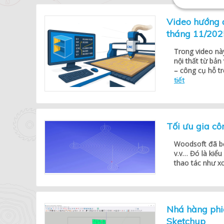
Video hướng 
tháng 11/202
Trong video này
nội thất từ bả
– công cụ hỗ t
tiết
Tối ưu gia cô
Woodsoft đã bổ 
v.v… Đó là kiểu
thao tác như xo
Nhá hàng phi
Sketchup