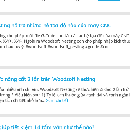
ting hỗ trợ những hệ tọa độ nào của máy CNC
ng cho phép xuất file G-Code cho tất cả các hệ tọa độ của máy CNC
-, X-Y+, X-Y-. Ngoài ra Woodsoft Nesting còn cho phép nhập kích thư
ác nhau tùy ý. #woodsoft #woodsoft_nesting #gcode #cnc
c năng cắt 2 lần trên Woodsoft Nesting
a nhiều anh chị em, Woodsoft Nesting sẽ thực hiện đi dao 2 lần trở 
trong 3 điều kiện sau: 1) Tỷ lệ kích thước giữa cạnh dài và cạnh ngắn 
ện tích chi tiết nhỏ hơn...
Xem chi tiết
iúp tiết kiệm 14 tấm ván như thế nào?