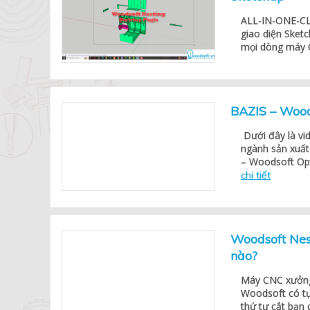
ALL-IN-ONE-CLIC
giao diện Sketc
mọi dòng máy C
BAZIS – Woods
Dưới đây là vi
ngành sản xuất
– Woodsoft Opt
chi tiết
Woodsoft Nes
nào?
Máy CNC xưởng
Woodsoft có tự
thứ tự cắt bạn 