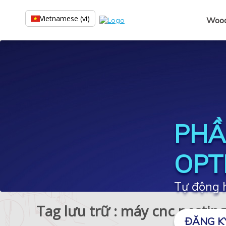
Vietnamese (vi)
Wood
PHẦ
OPT
Tự động h
Tag lưu trữ : máy cnc nestin
ĐĂNG K