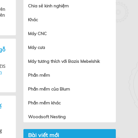
Chia sẻ kinh nghiệm
rên
rên
Khác
Máy CNC
Máy cưa
gỗ
Máy tương thích với Bazis Mebelshik
ZIS
m
Phần mềm
Phần mềm của Blum
Phần mềm khác
ế
Woodsoft Nesting
g
Bài viết mới