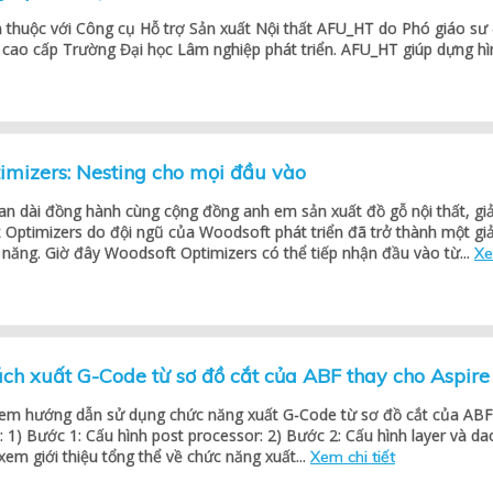
 thuộc với Công cụ Hỗ trợ Sản xuất Nội thất AFU_HT do Phó giáo sư
cao cấp Trường Đại học Lâm nghiệp phát triển. AFU_HT giúp dựng hì
imizers: Nesting cho mọi đầu vào
an dài đồng hành cùng cộng đồng anh em sản xuất đồ gỗ nội thất, giả
Optimizers do đội ngũ của Woodsoft phát triển đã trở thành một giả
năng. Giờ đây Woodsoft Optimizers có thể tiếp nhận đầu vào từ...
X
ch xuất G-Code từ sơ đồ cắt của ABF thay cho Aspire
ị em hướng dẫn sử dụng chức năng xuất G-Code từ sơ đồ cắt của ABF
: 1) Bước 1: Cấu hình post processor: 2) Bước 2: Cấu hình layer và da
xem giới thiệu tổng thể về chức năng xuất...
Xem chi tiết