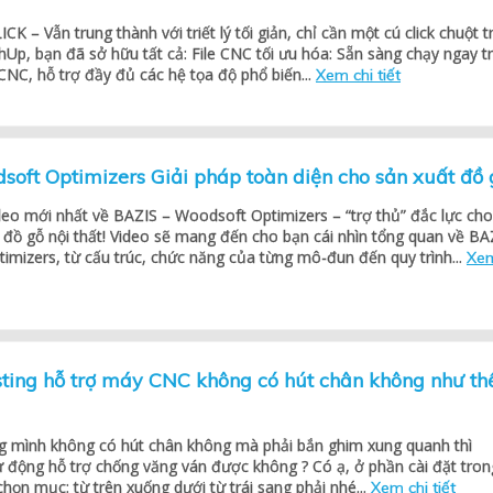
K – Vẫn trung thành với triết lý tối giản, chỉ cần một cú click chuột t
hUp, bạn đã sở hữu tất cả: File CNC tối ưu hóa: Sẵn sàng chạy ngay t
NC, hỗ trợ đầy đủ các hệ tọa độ phổ biến...
Xem chi tiết
oft Optimizers Giải pháp toàn diện cho sản xuất đồ 
deo mới nhất về BAZIS – Woodsoft Optimizers – “trợ thủ” đắc lực cho
 đồ gỗ nội thất! Video sẽ mang đến cho bạn cái nhìn tổng quan về BA
imizers, từ cấu trúc, chức năng của từng mô-đun đến quy trình...
Xe
ting hỗ trợ máy CNC không có hút chân không như th
 mình không có hút chân không mà phải bắn ghim xung quanh thì
 động hỗ trợ chống văng ván được không ? Có ạ, ở phần cài đặt tron
chọn mục: từ trên xuống dưới từ trái sang phải nhé...
Xem chi tiết