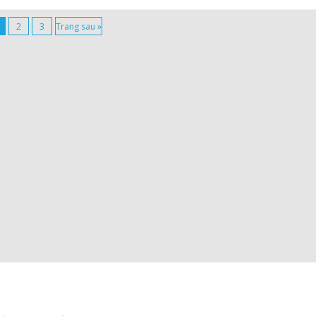
2
3
Trang sau »