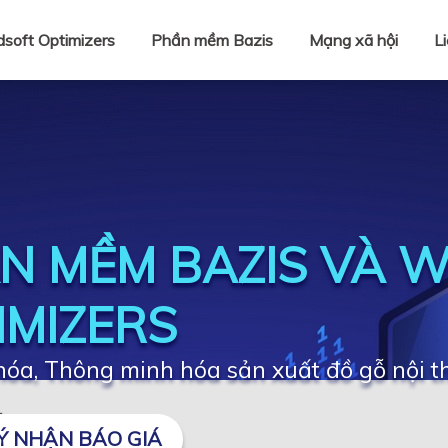
soft Optimizers
Phần mềm Bazis
Mạng xã hội
L
N MỀM BAZIS VÀ 
IMIZERS
óa, Thông minh hóa sản xuất đồ gỗ nội t
g
Ý NHẬN BÁO GIÁ