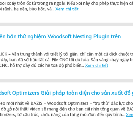
 xoi xoáy trôn ốc từ trong ra ngoài. Kiểu xoi này cho phép thực hiện c
i rãnh, hạ nền, bào hốc, và...
Xem chi tiết
ên bản thử nghiệm Woodsoft Nesting Plugin trên
K – Vẫn trung thành với triết lý tối giản, chỉ cần một cú click chuột t
hUp, bạn đã sở hữu tất cả: File CNC tối ưu hóa: Sẵn sàng chạy ngay t
NC, hỗ trợ đầy đủ các hệ tọa độ phổ biến...
Xem chi tiết
oft Optimizers Giải pháp toàn diện cho sản xuất đồ 
deo mới nhất về BAZIS – Woodsoft Optimizers – “trợ thủ” đắc lực cho
 đồ gỗ nội thất! Video sẽ mang đến cho bạn cái nhìn tổng quan về BA
imizers, từ cấu trúc, chức năng của từng mô-đun đến quy trình...
Xe