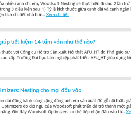
a nhiều anh chị em, Woodsoft Nesting sẽ thực hiện đi dao 2 lần trở 
trong 3 điều kiện sau: 1) Tỷ lệ kích thước giữa cạnh dài và cạnh ngắn 
ện tích chi tiết nhỏ hơn...
Xem chi tiết
iúp tiết kiệm 14 tấm ván như thế nào?
 thuộc với Công cụ Hỗ trợ Sản xuất Nội thất AFU_HT do Phó giáo sư
cao cấp Trường Đại học Lâm nghiệp phát triển. AFU_HT giúp dựng hì
imizers: Nesting cho mọi đầu vào
an dài đồng hành cùng cộng đồng anh em sản xuất đồ gỗ nội thất, giả
Optimizers do đội ngũ của Woodsoft phát triển đã trở thành một giả
năng. Giờ đây Woodsoft Optimizers có thể tiếp nhận đầu vào từ...
X