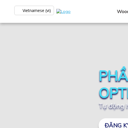
Vietnamese (vi)
Wood
PHẦ
OPT
Tự động h
ĐĂNG K