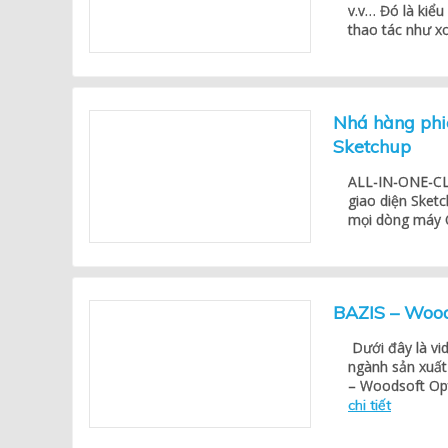
v.v… Đó là kiểu
thao tác như xo
Nhá hàng phi
Sketchup
ALL-IN-ONE-CLIC
giao diện Sketc
mọi dòng máy C
BAZIS – Woods
Dưới đây là vi
ngành sản xuất
– Woodsoft Opt
chi tiết