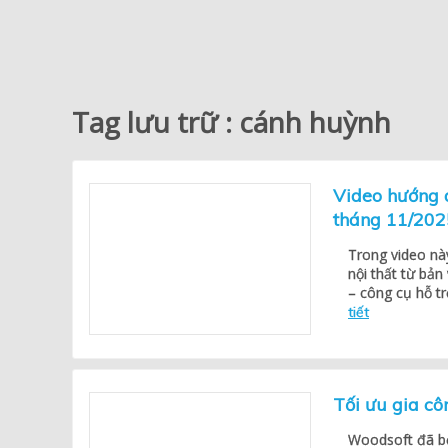
Tag lưu trữ : cánh huỳnh
Video hướng 
tháng 11/202
Trong video này
nội thất từ bả
– công cụ hỗ t
tiết
Tối ưu gia cô
Woodsoft đã bổ 