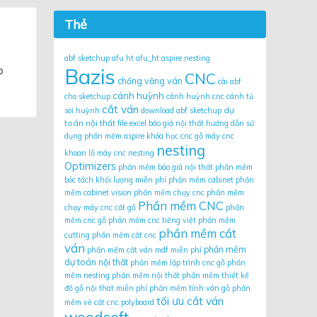
Thẻ
abf sketchup
afu ht
afu_ht
aspire nesting
o
Bazis
CNC
chống văng ván
cài abf
cánh huỳnh
cho sketchup
cánh huỳnh cnc
cánh tủ
cắt ván
dự
soi huỳnh
download abf sketchup
toán nội thất
file excel báo giá nội thất
hướng dẫn sử
dụng phần mềm aspire
khóa học cnc gỗ
máy cnc
nesting
khoan lỗ
máy cnc nesting
Optimizers
phần mềm báo giá nội thất
phần mềm
bóc tách khối lượng miễn phí
phần mềm cabinet
phần
mềm cabinet vision
phần mềm chạy cnc
phần mềm
Phần mềm CNC
chạy máy cnc cắt gỗ
phần
mềm cnc gỗ
phần mềm cnc tiếng việt
phần mềm
phần mềm cắt
cutting
phần mềm cắt cnc
ván
phần mềm
phần mềm cắt ván mdf miễn phí
dự toán nội thất
phần mềm lập trình cnc gỗ
phần
mềm nesting
phần mềm nội thất
phần mềm thiết kế
đồ gỗ nội that miễn phí
phần mềm tính ván gỗ
phần
tối ưu cắt ván
mềm vẽ cắt cnc
polyboard