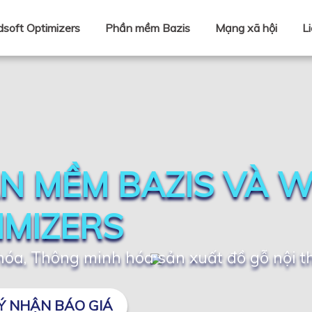
soft Optimizers
Phần mềm Bazis
Mạng xã hội
L
N MỀM BAZIS VÀ 
IMIZERS
óa, Thông minh hóa sản xuất đồ gỗ nội t
Ý NHẬN BÁO GIÁ