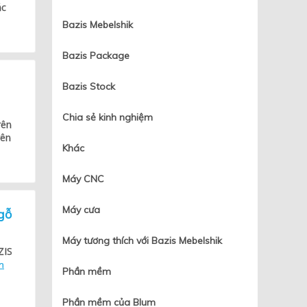
ác
Bazis Mebelshik
Bazis Package
Bazis Stock
Chia sẻ kinh nghiệm
rên
rên
Khác
Máy CNC
Máy cưa
gỗ
Máy tương thích với Bazis Mebelshik
ZIS
m
Phần mềm
Phần mềm của Blum