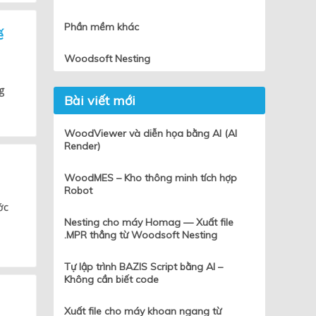
Phần mềm khác
ế
Woodsoft Nesting
g
Bài viết mới
WoodViewer và diễn họa bằng AI (AI
Render)
WoodMES – Kho thông minh tích hợp
Robot
ớc
Nesting cho máy Homag — Xuất file
.MPR thẳng từ Woodsoft Nesting
Tự lập trình BAZIS Script bằng AI –
Không cần biết code
Xuất file cho máy khoan ngang từ