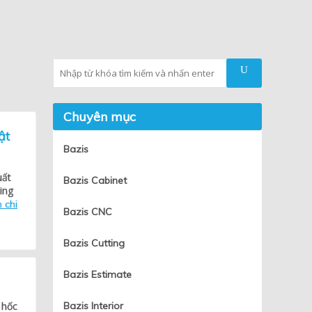
Tìm kiếm
Chuyên mục
ật
Bazis
uất
Bazis Cabinet
ing
 chi
Bazis CNC
Bazis Cutting
Bazis Estimate
 hốc
Bazis Interior