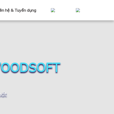
iên hệ & Tuyển dụng
WOODSOFT
hất