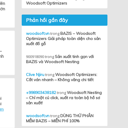
lên
Woodsoft Optimizers
lớn
Phản hồi gần đây
woodsoft.vn
trong
BAZIS – Woodsoft
Optimizers Giải pháp toàn diện cho sản
xuất đồ gỗ
 –
nh
900918090
trong
Sản xuất tinh gọn với
BAZIS và Woodsoft Nesting
Clive Njiru
trong
Woodsoft Optimizers:
Cắt ván nhanh – Không văng chi tiết
+998903438182
trong
Woodsoft Nesting
– Chỉ một cú click, xuất ra toàn bộ hồ sơ
i
sản xuất!
i
em
woodsoft.vn
trong
DÙNG THỬ PHẦN
MỀM BAZIS – MIỄN PHÍ 100%