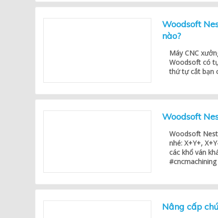
Woodsoft Nes
nào?
Máy CNC xưởng
Woodsoft có tự
thứ tự cắt bạn 
Woodsoft Nes
Woodsoft Nesti
nhé: X+Y+, X+Y
các khổ ván kh
#cncmachining
Nâng cấp chứ