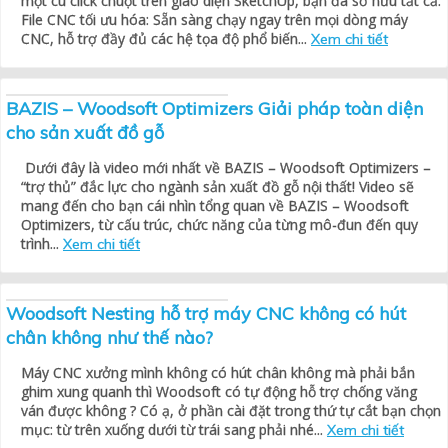
một cú click chuột trên giao diện SketchUp, bạn đã sở hữu tất cả:
File CNC tối ưu hóa: Sẵn sàng chạy ngay trên mọi dòng máy
CNC, hỗ trợ đầy đủ các hệ tọa độ phổ biến...
Xem chi tiết
BAZIS – Woodsoft Optimizers Giải pháp toàn diện
cho sản xuất đồ gỗ
Dưới đây là video mới nhất về BAZIS – Woodsoft Optimizers –
“trợ thủ” đắc lực cho ngành sản xuất đồ gỗ nội thất! Video sẽ
mang đến cho bạn cái nhìn tổng quan về BAZIS – Woodsoft
Optimizers, từ cấu trúc, chức năng của từng mô-đun đến quy
trình...
Xem chi tiết
Woodsoft Nesting hỗ trợ máy CNC không có hút
chân không như thế nào?
Máy CNC xưởng mình không có hút chân không mà phải bắn
ghim xung quanh thì Woodsoft có tự động hỗ trợ chống văng
ván được không ? Có ạ, ở phần cài đặt trong thứ tự cắt bạn chọn
mục: từ trên xuống dưới từ trái sang phải nhé...
Xem chi tiết