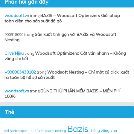
Phản hồi gần đây
woodsoft.vn
trong
BAZIS – Woodsoft Optimizers Giải pháp
toàn diện cho sản xuất đồ gỗ
900918090
trong
Sản xuất tinh gọn với BAZIS và Woodsoft
Nesting
Clive Njiru
trong
Woodsoft Optimizers: Cắt ván nhanh – Không
văng chi tiết
+998903438182
trong
Woodsoft Nesting – Chỉ một cú click, xuất
ra toàn bộ hồ sơ sản xuất!
woodsoft.vn
trong
DÙNG THỬ PHẦN MỀM BAZIS – MIỄN PHÍ
100%
Thẻ
Bazis
chống văng ván
abf sketchup
afu ht
afu_ht
aspire nesting