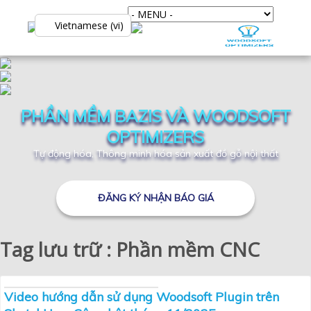
Vietnamese (vi)
PHẦN MỀM BAZIS VÀ WOODSOFT
OPTIMIZERS
Tự động hóa, Thông minh hóa sản xuất đồ gỗ nội thất
ĐĂNG KÝ NHẬN BÁO GIÁ
Tag lưu trữ : Phần mềm CNC
Video hướng dẫn sử dụng Woodsoft Plugin trên