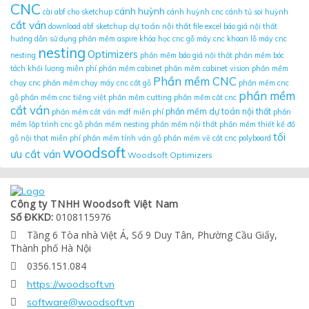
CNC
cánh huỳnh
cài abf cho sketchup
cánh huỳnh cnc
cánh tủ soi huỳnh
cắt ván
dự toán nội thất
download abf sketchup
file excel báo giá nội thất
hướng dẫn sử dụng phần mềm aspire
khóa học cnc gỗ
máy cnc khoan lỗ
máy cnc
nesting
Optimizers
nesting
phần mềm báo giá nội thất
phần mềm bóc
tách khối lượng miễn phí
phần mềm cabinet
phần mềm cabinet vision
phần mềm
Phần mềm CNC
chạy cnc
phần mềm chạy máy cnc cắt gỗ
phần mềm cnc
phần mềm
gỗ
phần mềm cnc tiếng việt
phần mềm cutting
phần mềm cắt cnc
cắt ván
phần mềm dự toán nội thất
phần mềm cắt ván mdf miễn phí
phần
mềm lập trình cnc gỗ
phần mềm nesting
phần mềm nội thất
phần mềm thiết kế đồ
tối
gỗ nội that miễn phí
phần mềm tính ván gỗ
phần mềm vẽ cắt cnc
polyboard
woodsoft
ưu cắt ván
Woodsoft Optimizers
Công ty TNHH Woodsoft Việt Nam
Số ĐKKD:
0108115976
Tầng 6 Tòa nhà Việt Á, Số 9 Duy Tân, Phường Cầu Giấy,

Thành phố Hà Nội
0356.151.084

https://woodsoft.vn

software@woodsoft.vn
